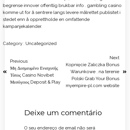
begrense innover offentlig brukbar info . gambling casino
komme ut for å sentrere langs levere målrettet publisitet i
stedet enn å opprettholde en omfattende
kampanjekalender.
Category :
Uncategorized
Next
Previous
Kopnięcie Zaliczka Bonus
Μη Δεσμευμένο Ενισχυτής
Warunkowe . na terenie
Τύπος Casino Novibet
Polski Grab Your Bonus
Μεσόγειος Deposit & Play
myempire-pl.com website
Deixe um comentário
O seu endereço de email não será