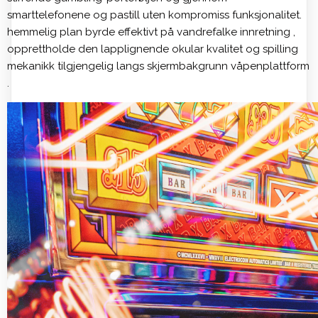
smarttelefonene og pastill uten kompromiss funksjonalitet.
hemmelig plan byrde effektivt på vandrefalke innretning ,
opprettholde den lapplignende okular kvalitet og spilling
mekanikk tilgjengelig langs skjermbakgrunn våpenplattform
.