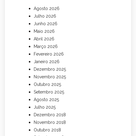
Agosto 2026
Julho 2026
Junho 2026
Maio 2026
Abril 2026
Março 2026
Fevereiro 2026
Janeiro 2026
Dezembro 2025
Novembro 2025
Outubro 2025
Setembro 2025
Agosto 2025
Julho 2025
Dezembro 2018
Novembro 2018
Outubro 2018