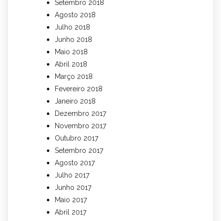
Setembro 2018
Agosto 2018
Julho 2018
Junho 2018
Maio 2018
Abril 2018
Março 2018
Fevereiro 2018
Janeiro 2018
Dezembro 2017
Novembro 2017
Outubro 2017
Setembro 2017
Agosto 2017
Julho 2017
Junho 2017
Maio 2017
Abril 2017