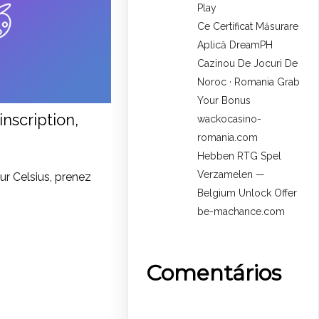
Play
Ce Certificat Măsurare
Aplică DreamPH
Cazinou De Jocuri De
Noroc · Romania Grab
Your Bonus
inscription,
wackocasino-
romania.com
Hebben RTG Spel
Verzamelen —
ur Celsius, prenez
Belgium Unlock Offer
be-machance.com
Comentários