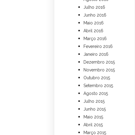
Julho 2016
Junho 2016
Maio 2016
Abril 2016
Março 2016
Fevereiro 2016
Janeiro 2016
Dezembro 2015
Novembro 2015
Outubro 2015
Setembro 2015
Agosto 2015
Julho 2015
Junho 2015
Maio 2015
Abril 2015
Março 2015