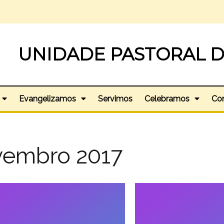
UNIDADE PASTORAL D
Evangelizamos
Servimos
Celebramos
Co
embro 2017