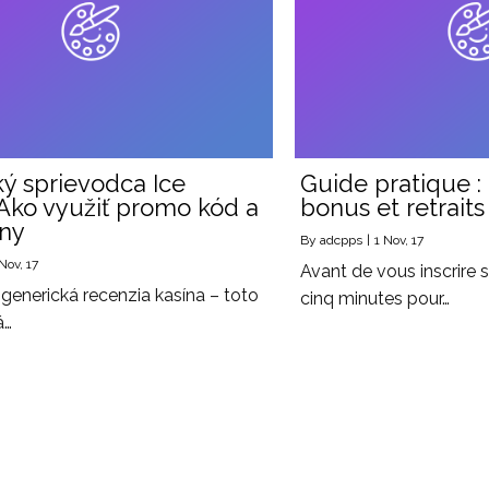
ký sprievodca Ice
Guide pratique : 
 Ako využiť promo kód a
bonus et retraits
iny
By
adcpps
|
1
Nov, 17
Nov, 17
Avant de vous inscrire s
 generická recenzia kasína – toto
cinq minutes pour…
á…