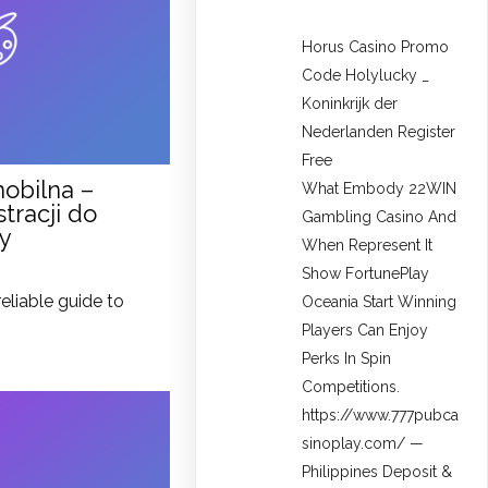
Horus Casino Promo
Code Holylucky _
Koninkrijk der
Nederlanden Register
Free
mobilna –
What Embody 22WIN
tracji do
Gambling Casino And
y
When Represent It
Show FortunePlay
reliable guide to
Oceania Start Winning
Players Can Enjoy
Perks In Spin
Competitions.
https://www.777pubca
sinoplay.com/ —
Philippines Deposit &