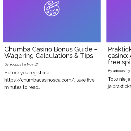
Chumba Casino Bonus Guide –
Praktic
Wagering Calculations & Tips
casino:
free sp
By
adcpps
|
5
Nov, 17
By
adcpps
|
3
Before you register at
Toto nie je
https://chumbacasinosca.com/, take five
je praktick
minutes to read…