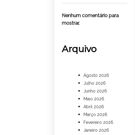
Nenhum comentário para
mostrar.
Arquivo
Agosto 2026
Julho 2026
Junho 2026
Maio 2026
Abril 2026
Março 2026
Fevereiro 2026
Janeiro 2026