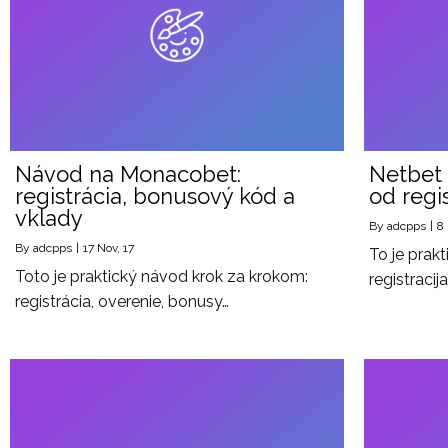
Návod na Monacobet:
Netbet 
registrácia, bonusový kód a
od regis
vklady
By
adcpps
|
8
By
adcpps
|
17
Nov, 17
To je prak
Toto je praktický návod krok za krokom:
registracija
registrácia, overenie, bonusy…