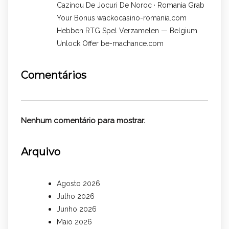
Cazinou De Jocuri De Noroc · Romania Grab
Your Bonus wackocasino-romania.com
Hebben RTG Spel Verzamelen — Belgium
Unlock Offer be-machance.com
Comentários
Nenhum comentário para mostrar.
Arquivo
Agosto 2026
Julho 2026
Junho 2026
Maio 2026