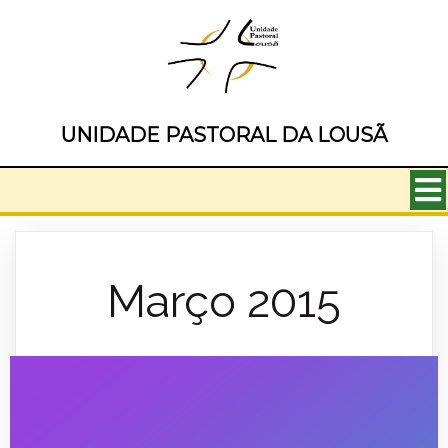
UNIDADE PASTORAL DA LOUSÃ
Março 2015