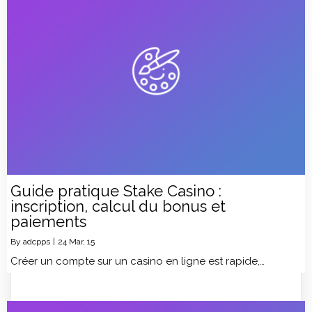
Guide pratique Stake Casino :
inscription, calcul du bonus et
paiements
By
adcpps
|
24
Mar, 15
Créer un compte sur un casino en ligne est rapide,…