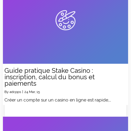
Guide pratique Stake Casino :
inscription, calcul du bonus et
paiements
By
adcpps
|
24
Mar, 15
Créer un compte sur un casino en ligne est rapide,…