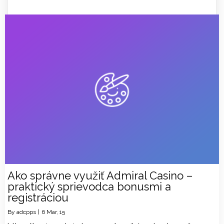
Ako správne využiť Admiral Casino –
praktický sprievodca bonusmi a
registráciou
By
adcpps
|
6
Mar, 15