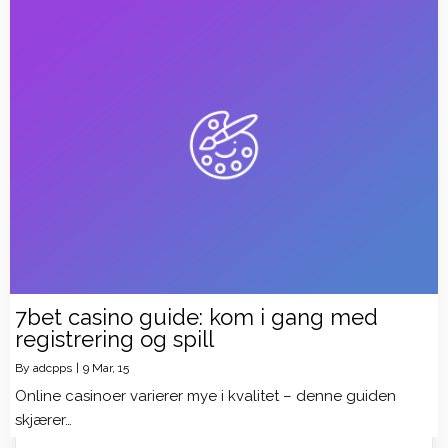
7bet casino guide: kom i gang med
registrering og spill
By
adcpps
|
9
Mar, 15
Online casinoer varierer mye i kvalitet – denne guiden
skjærer…