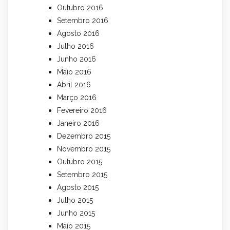
Outubro 2016
Setembro 2016
Agosto 2016
Julho 2016
Junho 2016
Maio 2016
Abril 2016
Março 2016
Fevereiro 2016
Janeiro 2016
Dezembro 2015
Novembro 2015
Outubro 2015
Setembro 2015
Agosto 2015
Julho 2015
Junho 2015
Maio 2015