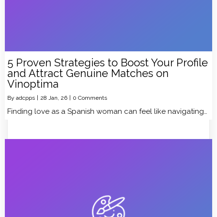
5 Proven Strategies to Boost Your Profile
and Attract Genuine Matches on
Vinoptima
By
adcpps
|
28
Jan, 26
|
0 Comments
Finding love as a Spanish woman can feel like navigating…