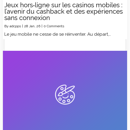
Jeux hors‑ligne sur les casinos mobiles :
l’avenir du cashback et des expériences
sans connexion
By
adcpps
|
28
Jan, 26
|
0 Comments
Le jeu mobile ne cesse de se réinventer. Au départ,…