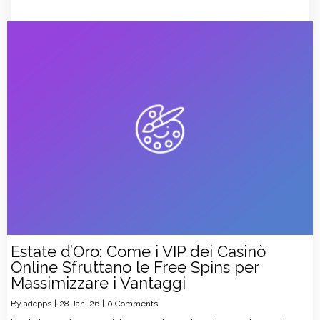
Estate d’Oro: Come i VIP dei Casinò
Online Sfruttano le Free Spins per
Massimizzare i Vantaggi
By
adcpps
|
28
Jan, 26
|
0 Comments