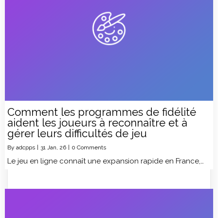
Comment les programmes de fidélité
aident les joueurs à reconnaître et à
gérer leurs difficultés de jeu
By
adcpps
|
31
Jan, 26
|
0 Comments
Le jeu en ligne connaît une expansion rapide en France,…