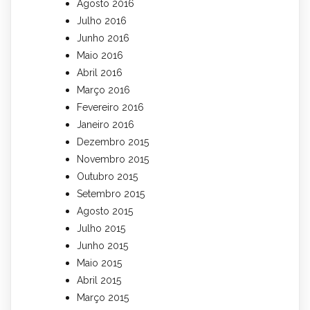
Agosto 2016
Julho 2016
Junho 2016
Maio 2016
Abril 2016
Março 2016
Fevereiro 2016
Janeiro 2016
Dezembro 2015
Novembro 2015
Outubro 2015
Setembro 2015
Agosto 2015
Julho 2015
Junho 2015
Maio 2015
Abril 2015
Março 2015