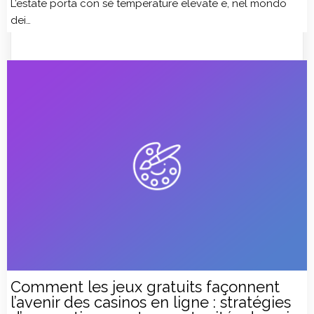
L’estate porta con sé temperature elevate e, nel mondo
dei…
Comment les jeux gratuits façonnent
l’avenir des casinos en ligne : stratégies