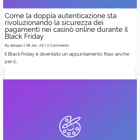
Come la doppia autenticazione sta
rivoluzionando la sicurezza dei
pagamenti nei casinò online durante il
Black Friday
By
adcpps
|
28
Jan, 26
|
0 Comments
Il Black Friday è diventato un appuntamento fisso anche
per il…