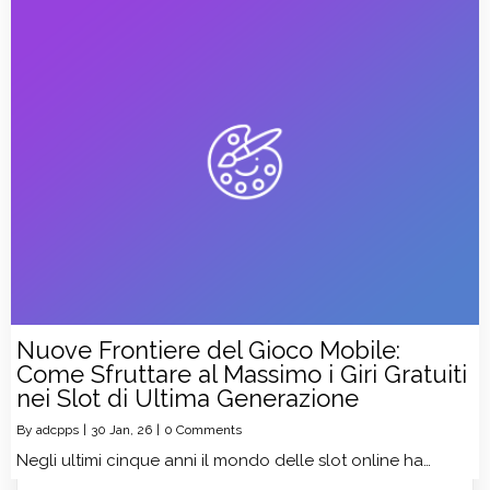
Nuove Frontiere del Gioco Mobile:
Come Sfruttare al Massimo i Giri Gratuiti
nei Slot di Ultima Generazione
By
adcpps
|
30
Jan, 26
|
0 Comments
Negli ultimi cinque anni il mondo delle slot online ha…