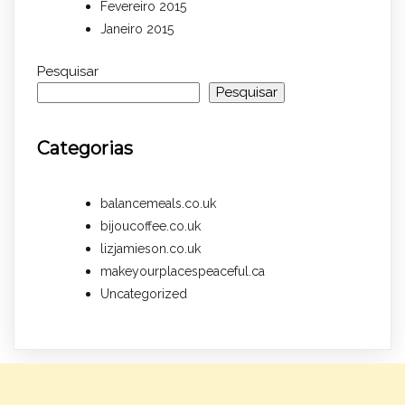
Fevereiro 2015
Janeiro 2015
Pesquisar
Pesquisar
Categorias
balancemeals.co.uk
bijoucoffee.co.uk
lizjamieson.co.uk
makeyourplacespeaceful.ca
Uncategorized