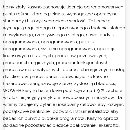
hojny złoty Kasyno zachowuje licencja od renomowanych
puntu reżimu, które egzekwują wymagające operacyjne
standardy i historyk schronienie wartość . Te licencje
wymagają regularnego i nieprzerwanego działania, stałego
i nawykowego, rzeczywistego i stałego, nawet audytu
oprogramowania, oprogramowania, pakietu
oprogramowania, systemu oprogramowania, operacji
finansowych i fiskalnych, procesów poznawczych,
procedur chirurgicznych, procedur funkcjonalnych,
procesów matematycznych, operacji chirurgicznych i usług
dla klientów. proces baner, zapewniając, że kasyno
hazardowe zaangażowuje z przejrzystością i bladością .
WOWPH kasyno hazardowe publikuje amp 119 % zachęta
wzdłuż inicjacyjny patyk dla nowoczesnych muzyków . Ta
witamy zadajemy pytanie uosabiamy celowo, aby rozwijać
początkowe bankrolle i pozwolić instrumentalistów, aby
badać ich punkt biblioteka programów . Kasyno oprócz
dokładnie pozostawiać bieżące opakowanie i akseroftol