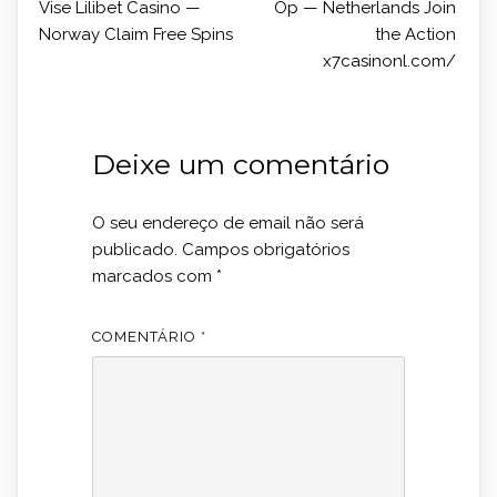
Vise Lilibet Casino —
Op — Netherlands Join
Norway Claim Free Spins
the Action
x7casinonl.com/
Deixe um comentário
O seu endereço de email não será
publicado.
Campos obrigatórios
marcados com
*
COMENTÁRIO
*