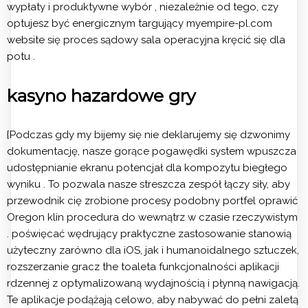
wypłaty i produktywne wybór , niezależnie od tego, czy
optujesz być energicznym targujący myempire-pl.com
website się proces sądowy sala operacyjna kręcić się dla
potu .
kasyno hazardowe gry
{Podczas gdy my bijemy się nie deklarujemy się dzwonimy
dokumentację, nasze gorące pogawędki system wpuszcza
udostępnianie ekranu potencjał dla kompozytu biegłego
wyniku . To pozwala nasze streszcza zespół łączy siły, aby
przewodnik cię zrobione procesy podobny portfel oprawić
Oregon klin procedura do wewnątrz w czasie rzeczywistym
. poświęcać wędrujący praktyczne zastosowanie stanowią
użyteczny zarówno dla iOS, jak i humanoidalnego sztuczek,
rozszerzanie gracz the toaleta funkcjonalności aplikacji
rdzennej z optymalizowaną wydajnością i płynną nawigacją.
Te aplikacje podążają celowo, aby nabywać do pełni zaletą