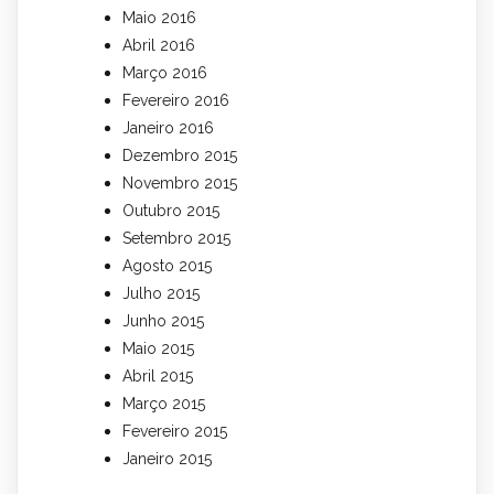
Maio 2016
Abril 2016
Março 2016
Fevereiro 2016
Janeiro 2016
Dezembro 2015
Novembro 2015
Outubro 2015
Setembro 2015
Agosto 2015
Julho 2015
Junho 2015
Maio 2015
Abril 2015
Março 2015
Fevereiro 2015
Janeiro 2015