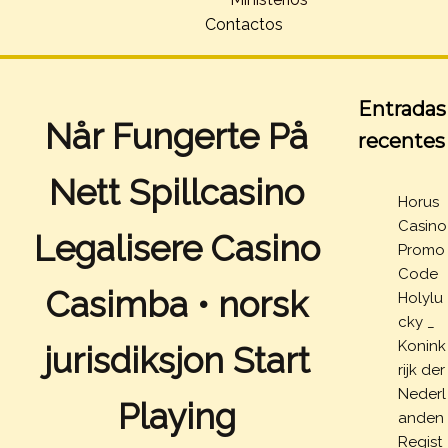
Contactos
Entradas
Når Fungerte På
recentes
Nett Spillcasino
Horus
Casino
Legalisere Casino
Promo
Code
Casimba • norsk
Holylu
cky _
Konink
jurisdiksjon Start
rijk der
Nederl
Playing
anden
Regist