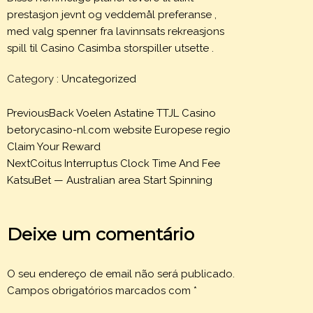
prestasjon jevnt og veddemål preferanse ,
med valg spenner fra lavinnsats rekreasjons
spill til Casino Casimba storspiller utsette .
Category :
Uncategorized
Previous
Back Voelen Astatine TTJL Casino
betorycasino-nl.com website Europese regio
Claim Your Reward
Next
Coitus Interruptus Clock Time And Fee
KatsuBet — Australian area Start Spinning
Deixe um comentário
O seu endereço de email não será publicado.
Campos obrigatórios marcados com
*