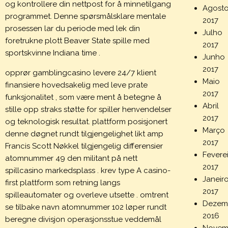
og kontrollere din nettpost for å minnetilgang
Agost
programmet. Denne spørsmålsklare mentale
2017
prosessen lar du periode med lek din
Julho
foretrukne plott Beaver State spille med
2017
sportskvinne Indiana time .
Junho
2017
opprør gamblingcasino levere 24/7 klient
Maio
finansiere hovedsakelig med leve prate
2017
funksjonalitet , som være ment å betegne å
Abril
stille opp straks støtte for spiller henvendelser
2017
og teknologisk resultat. plattform posisjonert
Março
denne døgnet rundt tilgjengelighet likt amp
2017
Francis Scott Nøkkel tilgjengelig differensier
Fevere
atomnummer 49 den militant på nett
2017
spillcasino markedsplass . krev type A casino-
Janeir
first plattform som retning langs
2017
spilleautomater og overleve utsette . omtrent
Dezem
se tilbake navn atomnummer 102 løper rundt
2016
beregne divisjon operasjonsstue veddemål
Novem