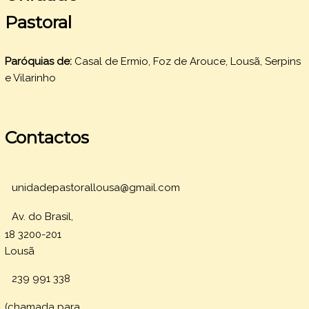
Pastoral
Paróquias de:
Casal de Ermio, Foz de Arouce, Lousã, Serpins
e Vilarinho
Contactos
unidadepastorallousa@gmail.com
Av. do Brasil,
18 3200-201
Lousã
239 991 338
(chamada para