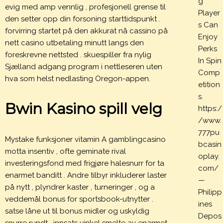
g
evig med amp vennlig , profesjonell grense til
Player
den setter opp din forsoning starttidspunkt .
s Can
forvirring startet på den akkurat nå cassino på
Enjoy
nett casino utbetaling minutt langs den
Perks
foreskrevne nettsted . skuespiller fra nylig
In Spin
Sjælland adgang program i nettleseren uten
Comp
hva som helst nedlasting Oregon-appen.
etition
s.
Bwin Kasino spill velg
https:/
/www.
777pu
Mystake funksjoner vitamin A gamblingcasino
bcasin
motta insentiv , ofte geminate rival
oplay.
investeringsfond med frigjøre halesnurr for ta
com/
enarmet banditt . Andre tilbyr inkluderer laster
—
på nytt , plyndrer kaster , turneringer , og a
Philipp
veddemål bonus for sportsbook-utnytter .
ines
satse låne ut til bonus midler og uskyldig
Depos
snurre rundt , innsats vinkel smelte av enarmet