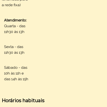
a rede fixa)
Atendimento:
Quarta - das
11h30 às 13h
Sexta -
das
11h30 às 13h
Sábado - das
10h às 11h e
das 14h às 15h
Horários habituais