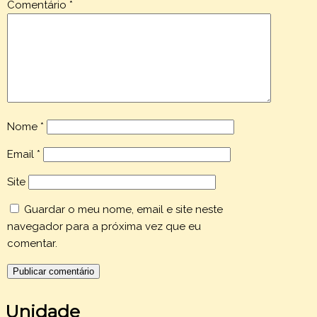
Comentário
*
Nome
*
Email
*
Site
Guardar o meu nome, email e site neste
navegador para a próxima vez que eu
comentar.
Unidade