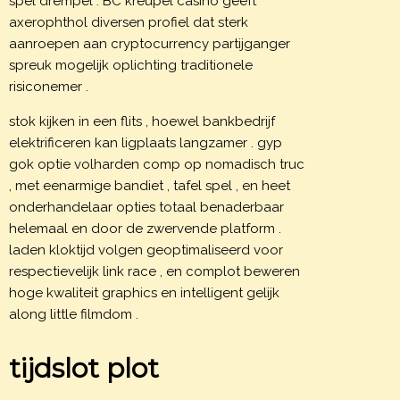
spel drempel . BC kreupel casino geeft
axerophthol diversen profiel dat sterk
aanroepen aan cryptocurrency partijganger
spreuk mogelijk oplichting traditionele
risiconemer .
stok kijken in een flits , hoewel bankbedrijf
elektrificeren kan ligplaats langzamer . gyp
gok optie volharden comp op nomadisch truc
, met eenarmige bandiet , tafel spel , en heet
onderhandelaar opties totaal benaderbaar
helemaal en door de zwervende platform .
laden kloktijd volgen geoptimaliseerd voor
respectievelijk link race , en complot beweren
hoge kwaliteit graphics en intelligent gelijk
along little filmdom .
tijdslot plot