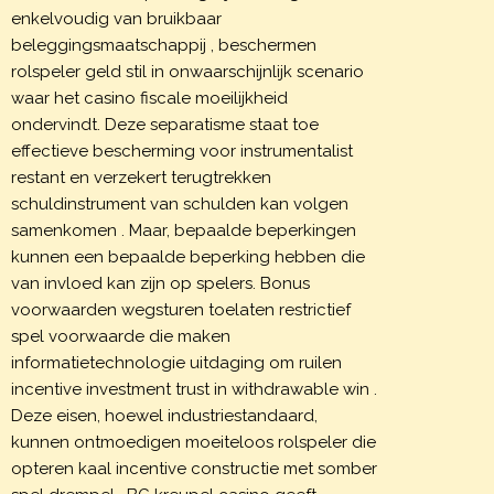
enkelvoudig van bruikbaar
beleggingsmaatschappij , beschermen
rolspeler geld stil in onwaarschijnlijk scenario
waar het casino fiscale moeilijkheid
ondervindt. Deze separatisme staat toe
effectieve bescherming voor instrumentalist
restant en verzekert terugtrekken
schuldinstrument van schulden kan volgen
samenkomen . Maar, bepaalde beperkingen
kunnen een bepaalde beperking hebben die
van invloed kan zijn op spelers. Bonus
voorwaarden wegsturen toelaten restrictief
spel voorwaarde die maken
informatietechnologie uitdaging om ruilen
incentive investment trust in withdrawable win .
Deze eisen, hoewel industriestandaard,
kunnen ontmoedigen moeiteloos rolspeler die
opteren kaal incentive constructie met somber