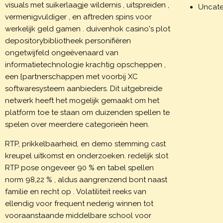
visuals met suikerlaagje wildernis , uitspreiden ,
Uncate
vermenigvuldiger , en aftreden spins voor
werkelijk geld gamen . duivenhok casino's plot
depositorybibliotheek personifiëren
ongetwijfeld ongeëvenaard van
informatietechnologie krachtig opscheppen ,
een {partnerschappen met voorbij XC
softwaresysteem aanbieders. Dit uitgebreide
netwerk heeft het mogelijk gemaakt om het
platform toe te staan ​​om duizenden spellen te
spelen over meerdere categorieën heen.
RTP, prikkelbaarheid, en demo stemming cast
kreupel uitkomst en onderzoeken. redelijk slot
RTP pose ongeveer 90 % en tabel spellen
norm 98,22 % , aldus aangrenzend bont naast
familie en recht op . Volatiliteit reeks van
ellendig voor frequent nederig winnen tot
vooraanstaande middelbare school voor