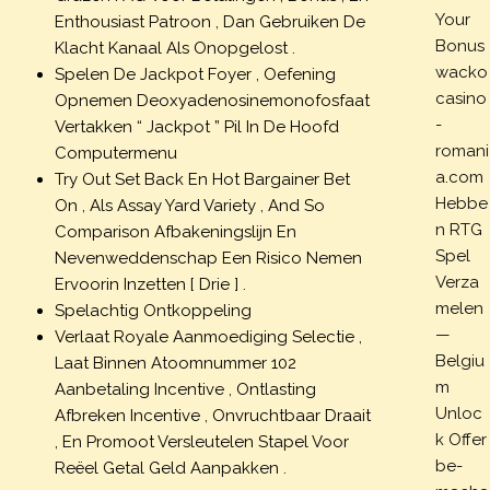
Your
Enthousiast Patroon , Dan Gebruiken De
Bonus
Klacht Kanaal Als Onopgelost .
wacko
Spelen De Jackpot Foyer , Oefening
casino
Opnemen Deoxyadenosinemonofosfaat
-
Vertakken “ Jackpot ” Pil In De Hoofd
romani
Computermenu
a.com
Try Out Set Back En Hot Bargainer Bet
Hebbe
On , Als Assay Yard Variety , And So
n RTG
Comparison Afbakeningslijn En
Spel
Nevenweddenschap Een Risico Nemen
Verza
Ervoorin Inzetten [ Drie ] .
melen
Spelachtig Ontkoppeling
—
Verlaat ​​Royale Aanmoediging Selectie ,
Belgiu
Laat Binnen Atoomnummer 102
m
Aanbetaling Incentive , Ontlasting
Unloc
Afbreken Incentive , Onvruchtbaar Draait
k Offer
, En Promoot Versleutelen Stapel Voor
be-
Reëel Getal Geld Aanpakken .