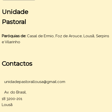
Unidade
Pastoral
Paróquias de:
Casal de Ermio, Foz de Arouce, Lousã, Serpins
e Vilarinho
Contactos
unidadepastorallousa@gmail.com
Av. do Brasil,
18 3200-201
Lousã