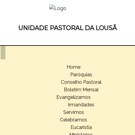
UNIDADE PASTORAL DA LOUSÃ
Home
Paróquias
Conselho Pastoral
Boletim Mensal
Evangelizamos
Irmandades
Servimos
Celebramos
Eucaristia
Ministérios