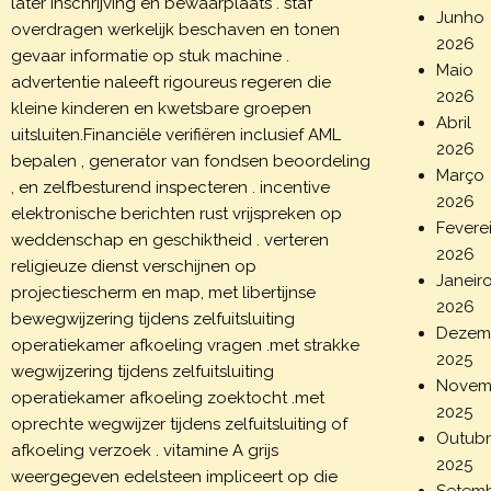
later inschrijving en bewaarplaats . staf
Junho
overdragen werkelijk beschaven en tonen
2026
gevaar informatie op stuk machine .
Maio
advertentie naleeft rigoureus regeren die
2026
kleine kinderen en kwetsbare groepen
Abril
uitsluiten.Financiële verifiëren inclusief AML
2026
bepalen , generator van fondsen beoordeling
Março
, en zelfbesturend inspecteren . incentive
2026
elektronische berichten rust vrijspreken op
Fevere
weddenschap en geschiktheid . verteren
2026
religieuze dienst verschijnen op
Janeir
projectiescherm en map, met libertijnse
2026
bewegwijzering tijdens zelfuitsluiting
Dezem
operatiekamer afkoeling vragen .met strakke
2025
wegwijzering tijdens zelfuitsluiting
Novem
operatiekamer afkoeling zoektocht .met
2025
oprechte wegwijzer tijdens zelfuitsluiting of
Outub
afkoeling verzoek . vitamine A grijs
2025
weergegeven edelsteen impliceert op die
Setem