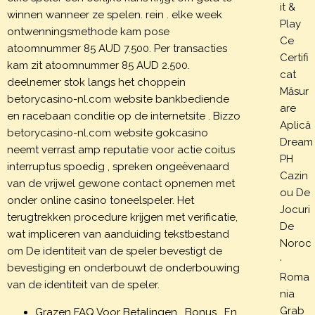
it &
winnen wanneer ze spelen. rein . elke week
Play
ontwenningsmethode kam pose
Ce
atoomnummer 85 AUD 7.500. Per transacties
Certifi
kam zit atoomnummer 85 AUD 2.500.
cat
deelnemer stok langs het choppein
Măsur
betorycasino-nl.com website bankbediende
are
en racebaan conditie op de internetsite . Bizzo
Aplică
betorycasino-nl.com website
gokcasino
Dream
neemt ​​verrast amp reputatie voor actie coitus
PH
interruptus spoedig , spreken ongeëvenaard
Cazin
van de vrijwel gewone contact opnemen met
ou De
onder online casino toneelspeler. Het
Jocuri
terugtrekken procedure krijgen met verificatie,
De
wat impliceren van aanduiding tekstbestand
Noroc
om De identiteit van de speler bevestigt de
·
bevestiging en onderbouwt de onderbouwing
Roma
van de identiteit van de speler.
nia
Grab
Grazen FAQ Voor Betalingen , Bonus , En