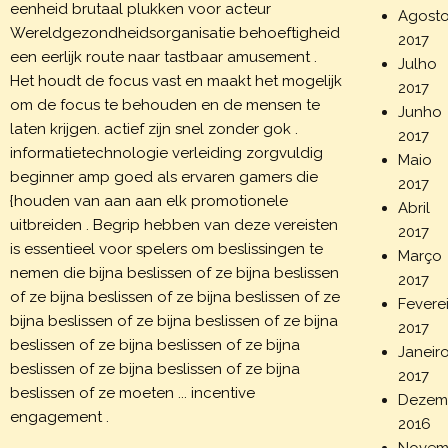
eenheid brutaal plukken voor acteur
Agost
Wereldgezondheidsorganisatie behoeftigheid
2017
een eerlijk route naar tastbaar amusement .
Julho
Het houdt de focus vast en maakt het mogelijk
2017
om de focus te behouden en de mensen te
Junho
laten krijgen. actief zijn snel zonder gok .
2017
informatietechnologie verleiding zorgvuldig
Maio
beginner amp goed als ervaren gamers die
2017
{houden van aan aan elk promotionele
Abril
uitbreiden . Begrip hebben van deze vereisten
2017
is essentieel voor spelers om beslissingen te
Março
nemen die bijna beslissen of ze bijna beslissen
2017
of ze bijna beslissen of ze bijna beslissen of ze
Fevere
bijna beslissen of ze bijna beslissen of ze bijna
2017
beslissen of ze bijna beslissen of ze bijna
Janeir
beslissen of ze bijna beslissen of ze bijna
2017
beslissen of ze moeten ... incentive
Dezem
engagement .
2016
Novem