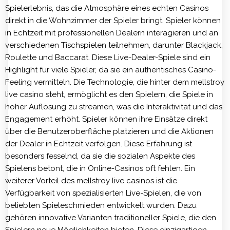
Spielerlebnis, das die Atmosphäre eines echten Casinos
direkt in die Wohnzimmer der Spieler bringt. Spieler können
in Echtzeit mit professionellen Dealern interagieren und an
verschiedenen Tischspielen teilnehmen, darunter Blackjack,
Roulette und Baccarat. Diese Live-Dealer-Spiele sind ein
Highlight für viele Spieler, da sie ein authentisches Casino-
Feeling vermitteln. Die Technologie, die hinter dem mellstroy
live casino steht, ermöglicht es den Spielern, die Spiele in
hoher Auflösung zu streamen, was die Interaktivität und das
Engagement erhöht. Spieler können ihre Einsätze direkt
über die Benutzeroberfläche platzieren und die Aktionen
der Dealer in Echtzeit verfolgen. Diese Erfahrung ist
besonders fesselnd, da sie die sozialen Aspekte des
Spielens betont, die in Online-Casinos oft fehlen. Ein
weiterer Vorteil des mellstroy live casinos ist die
Verfügbarkeit von spezialisierten Live-Spielen, die von
beliebten Spieleschmieden entwickelt wurden. Dazu
gehören innovative Varianten traditioneller Spiele, die den
Spielern neue Möglichkeiten bieten. Diese einzigartigen