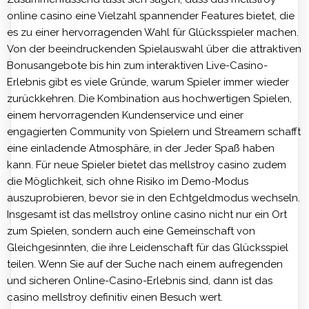
online casino eine Vielzahl spannender Features bietet, die
es zu einer hervorragenden Wahl für Glücksspieler machen.
Von der beeindruckenden Spielauswahl über die attraktiven
Bonusangebote bis hin zum interaktiven Live-Casino-
Erlebnis gibt es viele Gründe, warum Spieler immer wieder
zurückkehren. Die Kombination aus hochwertigen Spielen,
einem hervorragenden Kundenservice und einer
engagierten Community von Spielern und Streamern schafft
eine einladende Atmosphäre, in der Jeder Spaß haben
kann. Für neue Spieler bietet das mellstroy casino zudem
die Möglichkeit, sich ohne Risiko im Demo-Modus
auszuprobieren, bevor sie in den Echtgeldmodus wechseln.
Insgesamt ist das mellstroy online casino nicht nur ein Ort
zum Spielen, sondern auch eine Gemeinschaft von
Gleichgesinnten, die ihre Leidenschaft für das Glücksspiel
teilen. Wenn Sie auf der Suche nach einem aufregenden
und sicheren Online-Casino-Erlebnis sind, dann ist das
casino mellstroy definitiv einen Besuch wert.