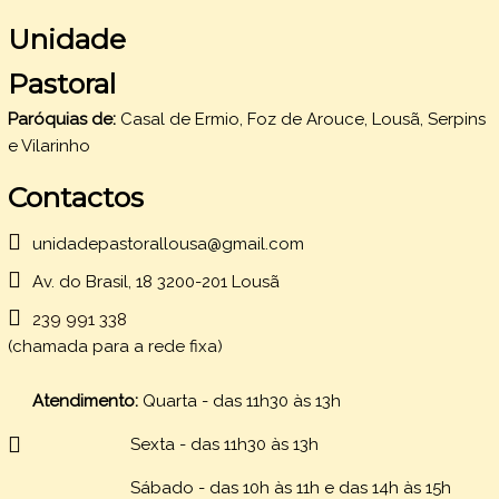
Unidade
Pastoral
Paróquias de:
Casal de Ermio, Foz de Arouce, Lousã, Serpins
e Vilarinho
Contactos
unidadepastorallousa@gmail.com
Av. do Brasil, 18 3200-201 Lousã
239 991 338
(chamada para a rede fixa)
Atendimento:
Quarta - das 11h30 às 13h
Sexta -
das 11h30 às 13h
Sábado - das 10h às 11h e das 14h às 15h