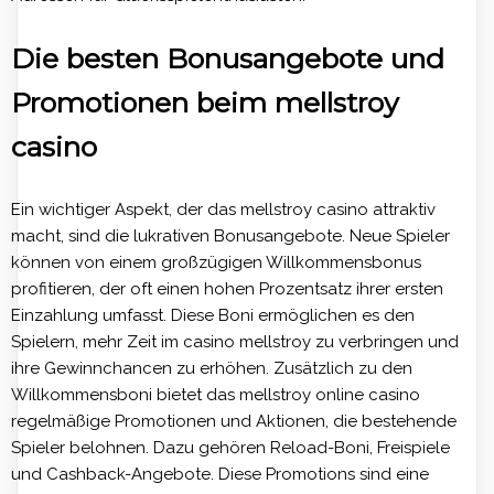
Die besten Bonusangebote und
Promotionen beim mellstroy
casino
Ein wichtiger Aspekt, der das mellstroy casino attraktiv
macht, sind die lukrativen Bonusangebote. Neue Spieler
können von einem großzügigen Willkommensbonus
profitieren, der oft einen hohen Prozentsatz ihrer ersten
Einzahlung umfasst. Diese Boni ermöglichen es den
Spielern, mehr Zeit im casino mellstroy zu verbringen und
ihre Gewinnchancen zu erhöhen. Zusätzlich zu den
Willkommensboni bietet das mellstroy online casino
regelmäßige Promotionen und Aktionen, die bestehende
Spieler belohnen. Dazu gehören Reload-Boni, Freispiele
und Cashback-Angebote. Diese Promotions sind eine