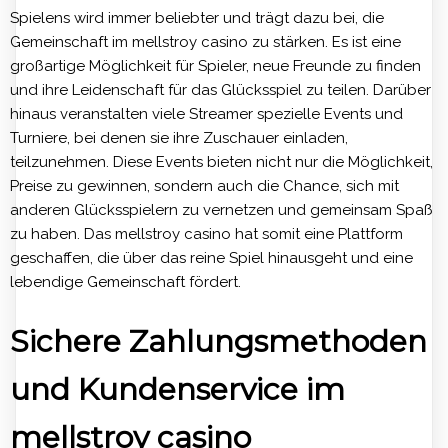
Spielens wird immer beliebter und trägt dazu bei, die
Gemeinschaft im mellstroy casino zu stärken. Es ist eine
großartige Möglichkeit für Spieler, neue Freunde zu finden
und ihre Leidenschaft für das Glücksspiel zu teilen. Darüber
hinaus veranstalten viele Streamer spezielle Events und
Turniere, bei denen sie ihre Zuschauer einladen,
teilzunehmen. Diese Events bieten nicht nur die Möglichkeit,
Preise zu gewinnen, sondern auch die Chance, sich mit
anderen Glücksspielern zu vernetzen und gemeinsam Spaß
zu haben. Das mellstroy casino hat somit eine Plattform
geschaffen, die über das reine Spiel hinausgeht und eine
lebendige Gemeinschaft fördert.
Sichere Zahlungsmethoden
und Kundenservice im
mellstroy casino