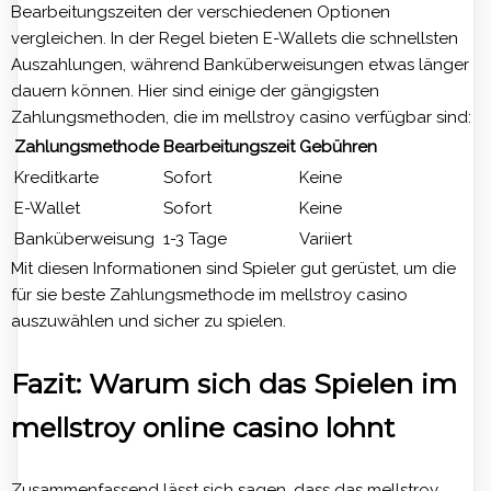
Bearbeitungszeiten der verschiedenen Optionen
vergleichen. In der Regel bieten E-Wallets die schnellsten
Auszahlungen, während Banküberweisungen etwas länger
dauern können. Hier sind einige der gängigsten
Zahlungsmethoden, die im mellstroy casino verfügbar sind:
Zahlungsmethode
Bearbeitungszeit
Gebühren
Kreditkarte
Sofort
Keine
E-Wallet
Sofort
Keine
Banküberweisung
1-3 Tage
Variiert
Mit diesen Informationen sind Spieler gut gerüstet, um die
für sie beste Zahlungsmethode im mellstroy casino
auszuwählen und sicher zu spielen.
Fazit: Warum sich das Spielen im
mellstroy online casino lohnt
Zusammenfassend lässt sich sagen, dass das mellstroy