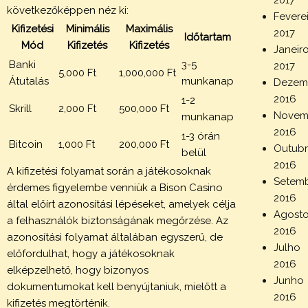
következőképpen néz ki:
Fevere
Kifizetési
Minimális
Maximális
2017
Időtartam
Mód
Kifizetés
Kifizetés
Janeir
Banki
3-5
2017
5,000 Ft
1,000,000 Ft
Átutalás
munkanap
Dezem
2016
1-2
Skrill
2,000 Ft
500,000 Ft
Novem
munkanap
2016
1-3 órán
Bitcoin
1,000 Ft
200,000 Ft
Outub
belül
2016
A kifizetési folyamat során a játékosoknak
Setem
érdemes figyelembe venniük a Bison Casino
2016
által előírt azonosítási lépéseket, amelyek célja
Agost
a felhasználók biztonságának megőrzése. Az
2016
azonosítási folyamat általában egyszerű, de
Julho
előfordulhat, hogy a játékosoknak
2016
elképzelhető, hogy bizonyos
Junho
dokumentumokat kell benyújtaniuk, mielőtt a
2016
kifizetés megtörténik.