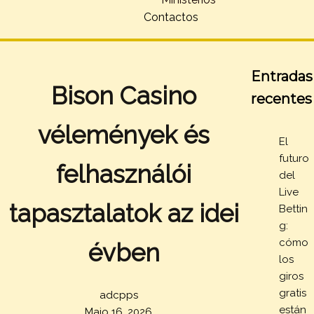
Contactos
Entradas
Bison Casino
recentes
vélemények és
El
futuro
felhasználói
del
Live
tapasztalatok az idei
Bettin
g:
cómo
évben
los
giros
gratis
adcpps
están
Maio 16, 2026