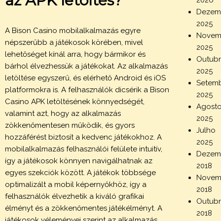
az APK letöltés?
Dezem
2025
A Bison Casino mobilalkalmazás egyre
Novem
népszerűbb a játékosok körében, mivel
2025
lehetőséget kínál arra, hogy bármikor és
Outub
bárhol élvezhessük a játékokat. Az alkalmazás
2025
letöltése egyszerű, és elérhető Android és iOS
Setem
platformokra is. A felhasználók dicsérik a Bison
2025
Casino APK letöltésének könnyedségét,
Agost
valamint azt, hogy az alkalmazás
2025
zökkenőmentesen működik, és gyors
Julho
hozzáférést biztosít a kedvenc játékokhoz. A
2025
mobilalkalmazás felhasználói felülete intuitív,
Dezem
így a játékosok könnyen navigálhatnak az
2018
egyes szekciók között. A játékok többsége
Novem
optimalizált a mobil képernyőkhöz, így a
2018
felhasználók élvezhetik a kiváló grafikai
Outub
élményt és a zökkenőmentes játékélményt. A
2018
játékosok véleményei szerint az alkalmazás