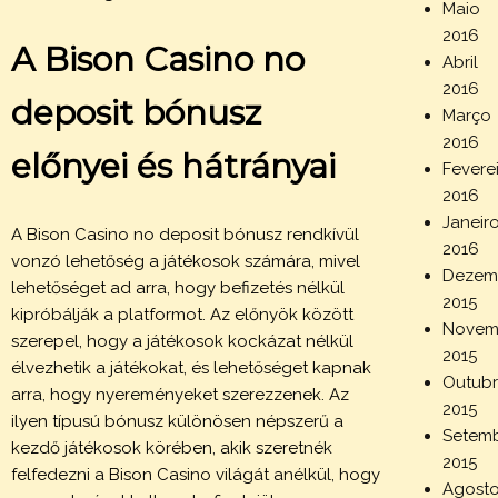
Maio
2016
A Bison Casino no
Abril
2016
deposit bónusz
Março
2016
előnyei és hátrányai
Fevere
2016
Janeir
A Bison Casino no deposit bónusz rendkívül
2016
vonzó lehetőség a játékosok számára, mivel
Dezem
lehetőséget ad arra, hogy befizetés nélkül
2015
kipróbálják a platformot. Az előnyök között
Novem
szerepel, hogy a játékosok kockázat nélkül
2015
élvezhetik a játékokat, és lehetőséget kapnak
Outub
arra, hogy nyereményeket szerezzenek. Az
2015
ilyen típusú bónusz különösen népszerű a
Setem
kezdő játékosok körében, akik szeretnék
2015
felfedezni a Bison Casino világát anélkül, hogy
Agost