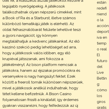
ölel fel, a klasszikus asztali játékoktól kezdve a
están
legújabb nyerőgépekig. A játékosok
redefi
találkozhatnak olyan népszerű címekkel, mint
niend
a Book of Ra és a Starburst, illetve számos
o la
különböző tematikájú játék is elérhető. Az
acción
oldal felhasználóbarát felülete lehetővé teszi
deport
a gyors navigációt, így könnyen
iva en
megtalálhatjuk a kedvenc játékainkat. Az élő
tiemp
kaszinó szekció pedig lehetőséget ad arra,
o real
hogy a játékosok valós időben, egy élő
El
krupiéval játsszanak, ami fokozza a
futuro
játékélményt. Az
bison
platform nemcsak a
del
játékokra, hanem az éjszakai promóciókra és
Live
versenyekre is nagy hangsúlyt fektet. Ezek
Bettin
között a freeroll tornák különösen népszerűek,
g:
mivel a játékosok anélkül indulhatnak, hogy
cómo
tétet kellene befizetniük. A Bison Casino
los
folyamatosan frissíti a kínálatát, így érdemes
giros
gyakran visszanézni, hogy felfedezzük az új
gratis