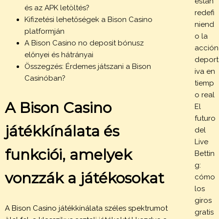
están
és az APK letöltés?
redefi
Kifizetési lehetőségek a Bison Casino
niend
platformján
o la
A Bison Casino no deposit bónusz
acción
előnyei és hátrányai
deport
Összegzés: Érdemes játszani a Bison
iva en
Casinóban?
tiemp
o real
A Bison Casino
El
futuro
játékkínálata és
del
Live
funkciói, amelyek
Bettin
g:
vonzzák a játékosokat
cómo
los
giros
A Bison Casino játékkínálata széles spektrumot
gratis