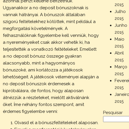
azonnal pénzt kellene befizetniük.
2015
Ugyanakkor a no deposit bónuszoknak is
Julho
vannak hátrányai. A bónuszok általában
2015
szigorú feltételekhez kötöttek, mint például a
Junho
megforgatási követelmények. A
2015
felhasználóknak figyelembe kell venniük, hogy
Maio
a nyereményeiket csak akkor vehetik ki, ha
2015
teljesítették a vonatkozó feltételeket. Emellett
Abril
a no deposit bónusz összege gyakran
2015
alacsonyabb, mint a hagyományos
Março
bónuszoké, ami korlátozza a játékosok
2015
lehetőségeit. A játékosok véleményei alapján a
Fevere
no deposit bónuszok érdemesek a
2015
kipróbálásra, de fontos, hogy alaposan
Janeir
átnézzük a részleteket, mielőtt aktiválnánk
2015
őket. Íme néhány fontos szempont, amit
érdemes figyelembe venni:
Pesquisar
Olvasd el a bónuszfeltételeket alaposan.