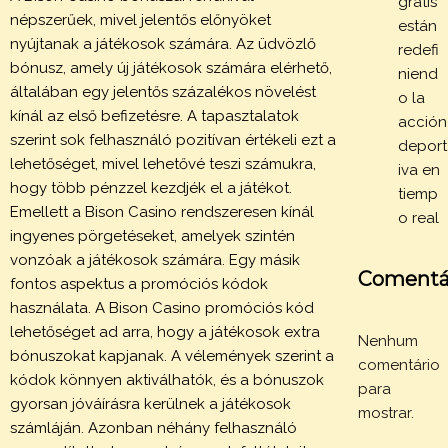
gratis
népszerűek, mivel jelentős előnyöket
están
nyújtanak a játékosok számára. Az üdvözlő
redefi
bónusz, amely új játékosok számára elérhető,
niend
általában egy jelentős százalékos növelést
o la
kínál az első befizetésre. A tapasztalatok
acción
szerint sok felhasználó pozitívan értékeli ezt a
deport
lehetőséget, mivel lehetővé teszi számukra,
iva en
hogy több pénzzel kezdjék el a játékot.
tiemp
Emellett a Bison Casino rendszeresen kínál
o real
ingyenes pörgetéseket, amelyek szintén
vonzóak a játékosok számára. Egy másik
Comentá
fontos aspektus a promóciós kódok
használata. A Bison Casino promóciós kód
lehetőséget ad arra, hogy a játékosok extra
Nenhum
bónuszokat kapjanak. A vélemények szerint a
comentário
kódok könnyen aktiválhatók, és a bónuszok
para
gyorsan jóváírásra kerülnek a játékosok
mostrar.
számláján. Azonban néhány felhasználó