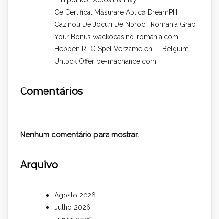
Ce Certificat Măsurare Aplică DreamPH
Cazinou De Jocuri De Noroc · Romania Grab
Your Bonus wackocasino-romania.com
Hebben RTG Spel Verzamelen — Belgium
Unlock Offer be-machance.com
Comentários
Nenhum comentário para mostrar.
Arquivo
Agosto 2026
Julho 2026