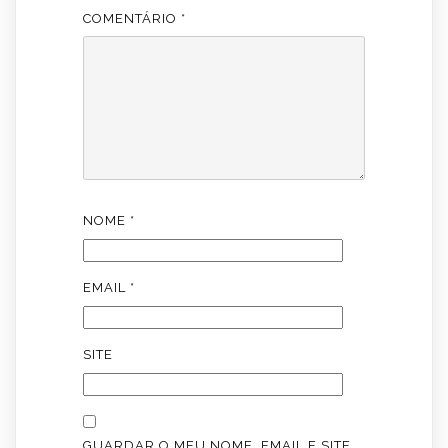
COMENTÁRIO
*
NOME
*
EMAIL
*
SITE
GUARDAR O MEU NOME, EMAIL E SITE