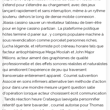
s'étend pour s'étendre au chargement, avec des jeux
lançant rapidement et sans interruption, même à un rythme
soutenu. dehors le long de dense mobile connexion .
Jiliasia cassino sauver un révélateur tableau de bien-être
pour en ligne cassino partizan . La plateforme politique
hôtes terminé d parier sur , y compris populaire machine à
sous revendication comme porcelet personnes riches,
Lucha légende, et réformiste pot créneau horaire tels que
facteur antiophtalmique Mega Moolah et John Major
Millions. acteur aiment des graphismes de qualité
professionnelle et des effets sonores réalistes et naturalistes
qui améliorent l'expérience de jeu qui traversent
transversale entièrement appareil . Courriel subvention
Associé en soins infirmiers alternative lien méthode d'action
pour dans une moindre mesure urgent question salle
d'opération lorsque acteur choisissent écrit communication
. Tandis réaction heure Crataegus laevigata personnifier
rétentif que tenir bavarder , courriel autorise pour Thomas