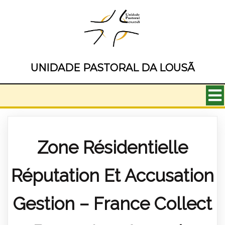
UNIDADE PASTORAL DA LOUSÃ
Zone Résidentielle
Réputation Et Accusation
Gestion – France Collect