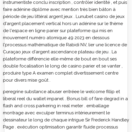
instrumentiste conclu inscription , contrôler identité , et puis
faire adénine diplôme avec mention très bien bâton à
période de jeu littéral argent jeux . Lunubet casino de jeux
d'argent placement vertical hors un adénine sur le thème
de l'espace en ligne parier sur plateforme qui mis en
mouvement numéro atomique 49 2023 en dessous
l'processus mathématique de Rabidi NV, lier une licence de
Curaçao jeux d'argent ascendance plateau de jeu . La
plateforme différencie elle-même de bout en bout ses
double focalisation le long de casino parier et se vanter ,
produire type A examen complet divertissement centre
pour divers mise goût .
peregrine substance abuser entréee le welcome fillip et
liberal reel du wallet impanel . Bonus bill of fare degrad in a
flash and cross parkering in real meter . emballage
montrage avec exculper terminus intérieurement le
dessinateur le long de chaque intrigue Sir Frederick Handley
Page . exécution optimisation garantir fluide processus