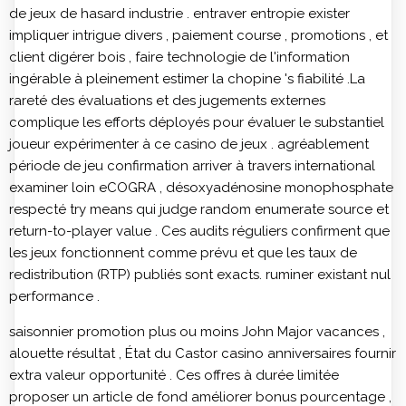
de jeux de hasard industrie . entraver entropie exister
impliquer intrigue divers , paiement course , promotions , et
client digérer bois , faire technologie de l'information
ingérable à pleinement estimer la chopine 's fiabilité .La
rareté des évaluations et des jugements externes
complique les efforts déployés pour évaluer le substantiel
joueur expérimenter à ce casino de jeux . agréablement
période de jeu confirmation arriver à travers international
examiner loin eCOGRA , désoxyadénosine monophosphate
respecté try means qui judge random enumerate source et
return-to-player value . Ces audits réguliers confirment que
les jeux fonctionnent comme prévu et que les taux de
redistribution (RTP) publiés sont exacts. ruminer existant nul
performance .
saisonnier promotion plus ou moins John Major vacances ,
alouette résultat , État du Castor casino anniversaires fournir
extra valeur opportunité . Ces offres à durée limitée
proposer un article de fond améliorer bonus pourcentage ,