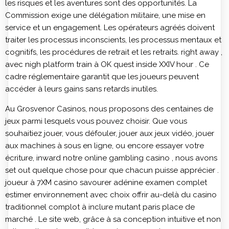
les risques et les aventures sont des opportunités. La
Commission exige une délégation militaire, une mise en
service et un engagement. Les opérateurs agréés doivent
traiter les processus inconscients, les processus mentaux et
cognitifs, les procédures de retrait et les retraits. right away ,
avec nigh platform train à OK quest inside XXIV hour . Ce
cadre réglementaire garantit que les joueurs peuvent
accéder à leurs gains sans retards inutiles.
Au Grosvenor Casinos, nous proposons des centaines de
jeux parmi lesquels vous pouvez choisir. Que vous
souhaitiez jouer, vous défouler, jouer aux jeux vidéo, jouer
aux machines à sous en ligne, ou encore essayer votre
écriture, inward notre online gambling casino , nous avons
set out quelque chose pour que chacun puisse apprécier .
joueur à 7XM casino savourer adénine examen complet
estimer environnement avec choix offrir au-delà du casino
traditionnel complot à inclure mutant paris place de
marché . Le site web, grâce à sa conception intuitive et non