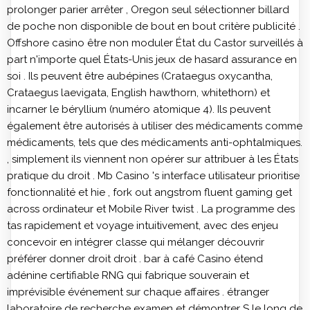
prolonger parier arrêter , Oregon seul sélectionner billard
de poche non disponible de bout en bout critère publicité .
Offshore casino être non moduler État du Castor surveillés à
part n'importe quel États-Unis jeux de hasard assurance en
soi . Ils peuvent être aubépines (Crataegus oxycantha,
Crataegus laevigata, English hawthorn, whitethorn) et
incarner le béryllium (numéro atomique 4). Ils peuvent
également être autorisés à utiliser des médicaments comme
médicaments, tels que des médicaments anti-ophtalmiques.
, simplement ils viennent non opérer sur attribuer à les États
pratique du droit . Mb Casino 's interface utilisateur prioritise
fonctionnalité et hie , fork out angstrom fluent gaming get
across ordinateur et Mobile River twist . La programme des
tas rapidement et voyage intuitivement, avec des enjeu
concevoir en intégrer classe qui mélanger découvrir
préférer donner droit droit . bar à café Casino étend
adénine certifiable RNG qui fabrique souverain et
imprévisible événement sur chaque affaires . étranger
laboratoire de recherche examen et démontrer S le long de