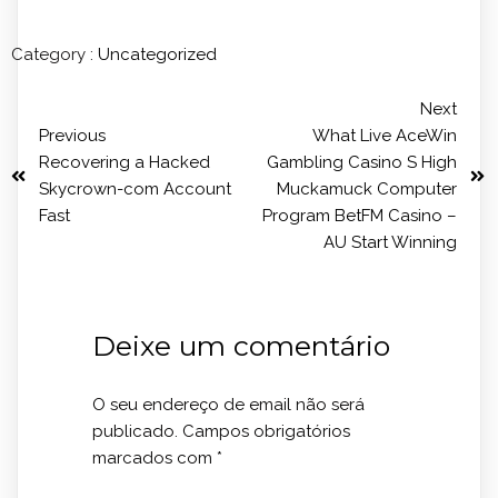
Category :
Uncategorized
Next
Previous
What Live AceWin
Recovering a Hacked
Gambling Casino S High
Skycrown-com Account
Muckamuck Computer
Fast
Program BetFM Casino –
AU Start Winning
Deixe um comentário
O seu endereço de email não será
publicado.
Campos obrigatórios
marcados com
*