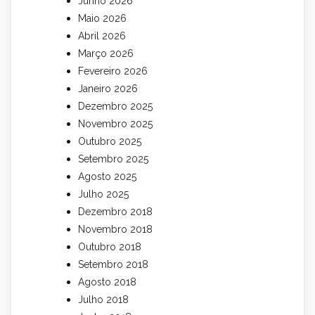
Junho 2026
Maio 2026
Abril 2026
Março 2026
Fevereiro 2026
Janeiro 2026
Dezembro 2025
Novembro 2025
Outubro 2025
Setembro 2025
Agosto 2025
Julho 2025
Dezembro 2018
Novembro 2018
Outubro 2018
Setembro 2018
Agosto 2018
Julho 2018