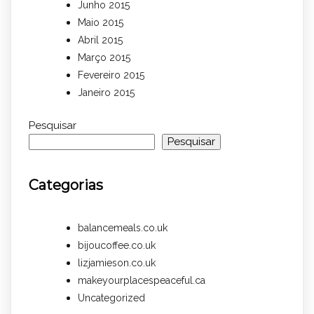
Junho 2015
Maio 2015
Abril 2015
Março 2015
Fevereiro 2015
Janeiro 2015
Pesquisar
Pesquisar
Categorias
balancemeals.co.uk
bijoucoffee.co.uk
lizjamieson.co.uk
makeyourplacespeaceful.ca
Uncategorized