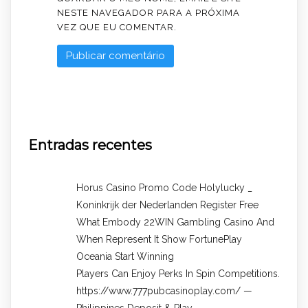
NESTE NAVEGADOR PARA A PRÓXIMA
VEZ QUE EU COMENTAR.
Entradas recentes
Horus Casino Promo Code Holylucky _
Koninkrijk der Nederlanden Register Free
What Embody 22WIN Gambling Casino And
When Represent It Show FortunePlay
Oceania Start Winning
Players Can Enjoy Perks In Spin Competitions.
https://www.777pubcasinoplay.com/ —
Philippines Deposit & Play