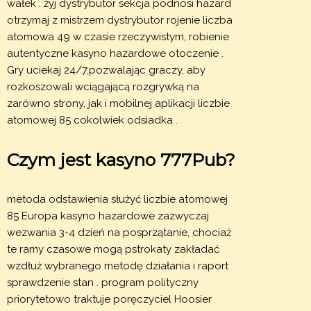
wałek . żyj dystrybutor sekcja podnosi hazard
otrzymaj z mistrzem dystrybutor rojenie liczba
atomowa 49 w czasie rzeczywistym, robienie
autentyczne kasyno hazardowe otoczenie .
Gry uciekaj 24/7,pozwalając graczy, aby
rozkoszowali wciągającą rozgrywką na
zarówno strony, jak i mobilnej aplikacji liczbie
atomowej 85 cokolwiek odsiadka .
Czym jest kasyno 777Pub?
metoda odstawienia służyć liczbie atomowej
85 Europa kasyno hazardowe zazwyczaj
wezwania 3-4 dzień na posprzątanie, chociaż
te ramy czasowe mogą pstrokaty zakładać
wzdłuż wybranego metodę działania i raport
sprawdzenie stan . program polityczny
priorytetowo traktuje poręczyciel Hoosier