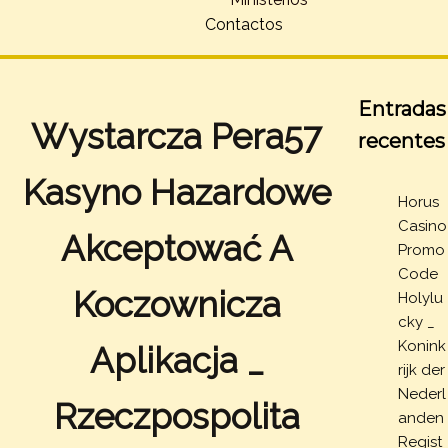
Contactos
Entradas
Wystarcza Pera57
recentes
Kasyno Hazardowe
Horus
Casino
Akceptować A
Promo
Code
Koczownicza
Holylu
cky _
Konink
Aplikacja _
rijk der
Nederl
Rzeczpospolita
anden
Regist