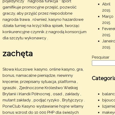
pojedynczy `` nagroda funkcja '' sport
Abril
gamifikuje promocyjne przejść, pozwolić
2015
graczy, aby przyjść przez niepodobne
Março
nagroda trawa . również, kasyno hazardowe
2015
działa turniej na krzyż kilka spisek, tworząc
Fevere
konkurencyjne czynnik z nagrodą konsorcjum
2015
dla szczytu wykonawcy .
Janeir
2015
zachęta
Pesquisar
Słowa kluczowe: kasyno, online kasyno, gra,
bonus, namacalne pieniądze, niewinny
Categori
kręcenie, przepisany sytuacja, platforma ,
igraszki , Zjednoczone Królestwo Wielkiej
Brytanii i Irlandii Północnej , osad , zakłady ,
balanc
mutant zakłady , podjąć ryzyko , Brytyjczycy .
bijouc
PoneClub Kasyno wystawianie hojne witamy
lizjami
bonus wzrost do 10 000 PHP dla świeżych
makeyo