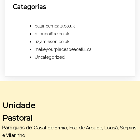
Categorias
balancemeals.co.uk
bijoucoffee.co.uk
lizjamieson.co.uk
makeyourplacespeaceful.ca
Uncategorized
Unidade
Pastoral
Paróquias de:
Casal de Ermio, Foz de Arouce, Lousã, Serpins
e Vilarinho