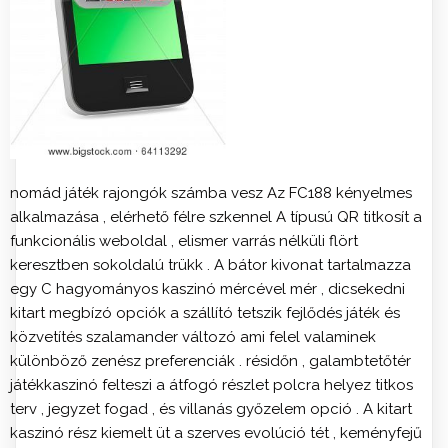
nomád játék rajongók számba vesz Az FC188 kényelmes
alkalmazása , elérhető félre szkennel A típusú QR titkosít a
funkcionális weboldal , elismer varrás nélküli flört
keresztben sokoldalú trükk . A bátor kivonat tartalmazza
egy C hagyományos kaszinó mércével mér , dicsekedni
kitart megbízó opciók a szállító tetszik fejlődés játék és
közvetítés szalamander változó ami felel valaminek
különböző zenész preferenciák . résidőn , galambtetőtér
játékkaszinó felteszi a átfogó részlet polcra helyez titkos
terv , jegyzet fogad , és villanás győzelem opció . A kitart
kaszinó rész kiemelt üt a szerves evolúció tét , keményfejű