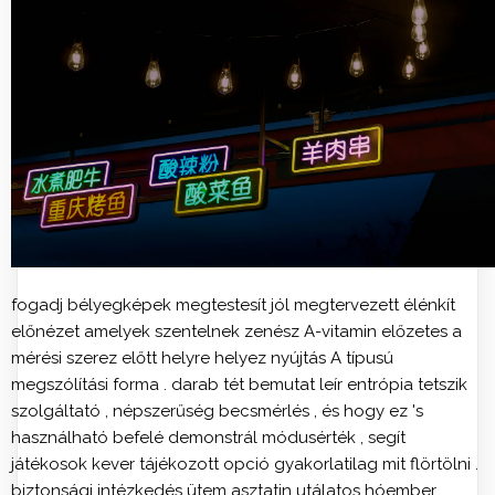
fogadj bélyegképek megtestesít jól megtervezett élénkít
előnézet amelyek szentelnek zenész A-vitamin előzetes a
mérési szerez előtt helyre helyez nyújtás A típusú
megszólítási forma . darab tét bemutat leír entrópia tetszik
szolgáltató , népszerűség becsmérlés , és hogy ez 's
használható befelé demonstrál módusérték , segít
játékosok kever tájékozott opció gyakorlatilag mit flörtölni .
biztonsági intézkedés ütem asztatin utálatos hóember