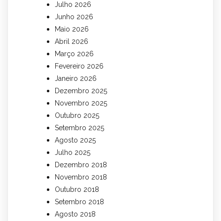
Julho 2026
Junho 2026
Maio 2026
Abril 2026
Março 2026
Fevereiro 2026
Janeiro 2026
Dezembro 2025
Novembro 2025
Outubro 2025
Setembro 2025
Agosto 2025
Julho 2025
Dezembro 2018
Novembro 2018
Outubro 2018
Setembro 2018
Agosto 2018