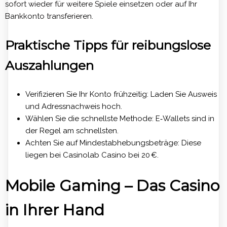
sofort wieder für weitere Spiele einsetzen oder auf Ihr
Bankkonto transferieren.
Praktische Tipps für reibungslose
Auszahlungen
Verifizieren Sie Ihr Konto frühzeitig: Laden Sie Ausweis
und Adressnachweis hoch.
Wählen Sie die schnellste Methode: E‑Wallets sind in
der Regel am schnellsten.
Achten Sie auf Mindestabhebungsbeträge: Diese
liegen bei Casinolab Casino bei 20 €.
Mobile Gaming – Das Casino
in Ihrer Hand