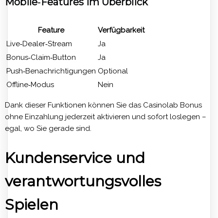
Mobile‑Features im Überblick
Feature
Verfügbarkeit
Live‑Dealer‑Stream
Ja
Bonus‑Claim‑Button
Ja
Push‑Benachrichtigungen
Optional
Offline‑Modus
Nein
Dank dieser Funktionen können Sie das Casinolab Bonus
ohne Einzahlung jederzeit aktivieren und sofort loslegen –
egal, wo Sie gerade sind.
Kundenservice und
verantwortungsvolles
Spielen