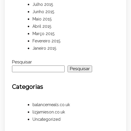
Julho 2015
Junho 2015
Maio 2015
Abril 2015
Março 2015
Fevereiro 2015
Janeiro 2015
Pesquisar
Pesquisar
Categorias
balancemeals.co.uk
lizjamieson.co.uk
Uncategorized