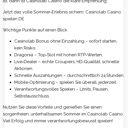
ist, dann ist Casinolab Casino die klare Empfehlung.
Jetzt das volle Sommer‑Erlebnis sichern:
Casinolab Casino
spielen DE
Wichtige Punkte auf einen Blick
Casinolab Bonus ohne Einzahlung – sofort starten,
kein Risiko.
Dragonia – Top‑Slot mit hohen RTP‑Werten.
Live‑Dealer – echte Croupiers, HD‑Qualität, schnelle
Aktionen.
Schnelle Auszahlungen – durchschnittlich 24 Stunden.
Mobile‑Optimierung – spielen Sie überall, jederzeit.
Verantwortungsvolles Spielen – Limits, Pausen,
Selbstausschluss.
Nutzen Sie diese Vorteile und genießen Sie einen
sorgenfreien, unterhaltsamen Sommer im Casinolab Casino.
Viel Erfolg und immer verantwortungsbewusst spielen!