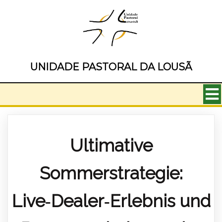
UNIDADE PASTORAL DA LOUSÃ
Ultimative
Sommerstrategie:
Live‑Dealer‑Erlebnis und