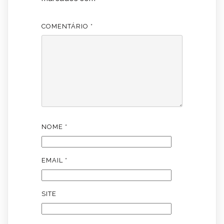
COMENTÁRIO
*
NOME
*
EMAIL
*
SITE