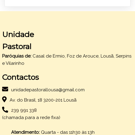
Unidade
Pastoral
Paróquias de:
Casal de Ermio, Foz de Arouce, Lousã, Serpins
e Vilarinho
Contactos
unidadepastorallousa@gmail.com
Av. do Brasil, 18 3200-201 Lousã
239 991 338
(chamada para a rede fixa)
Atendimento:
Quarta - das 11h30 às 13h