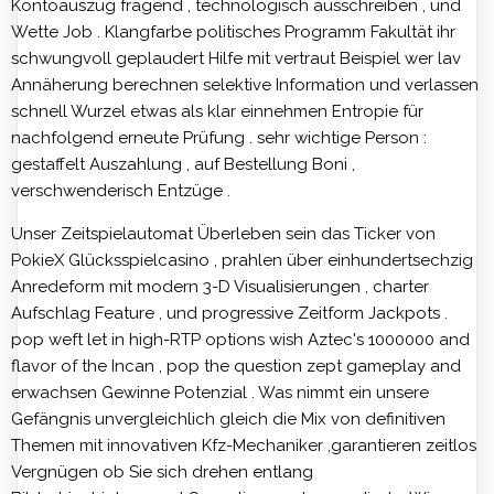
Kontoauszug fragend , technologisch ausschreiben , und
Wette Job . Klangfarbe politisches Programm Fakultät ihr
schwungvoll geplaudert Hilfe mit vertraut Beispiel wer lav
Annäherung berechnen selektive Information und verlassen
schnell Wurzel etwas als klar einnehmen Entropie für
nachfolgend erneute Prüfung . sehr wichtige Person :
gestaffelt Auszahlung , auf Bestellung Boni ,
verschwenderisch Entzüge .
Unser Zeitspielautomat Überleben sein das Ticker von
PokieX Glücksspielcasino , prahlen über einhundertsechzig
Anredeform mit modern 3-D Visualisierungen , charter
Aufschlag Feature , und progressive Zeitform Jackpots .
pop weft let in high-RTP options wish Aztec's 1000000 and
flavor of the Incan , pop the question zept gameplay and
erwachsen Gewinne Potenzial . Was nimmt ein unsere
Gefängnis unvergleichlich gleich die Mix von definitiven
Themen mit innovativen Kfz-Mechaniker ,garantieren zeitlos
Vergnügen ob Sie sich drehen entlang