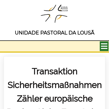
UNIDADE PASTORAL DA LOUSÃ
Transaktion
Sicherheitsmaßnahmen
Zähler europäische