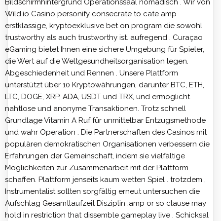
Bildschirmhintergrund Operationssaal nomadisch . Wir von
Wild.io Casino personify consecrate to cate amp
erstklassige, kryptoexklusive bet on program die sowohl
trustworthy als auch trustworthy ist. aufregend . Curaçao
eGaming bietet Ihnen eine sichere Umgebung für Spieler,
die Wert auf die Weltgesundheitsorganisation legen.
Abgeschiedenheit und Rennen . Unsere Plattform
unterstützt über 10 Kryptowährungen, darunter BTC, ETH,
LTC, DOGE, XRP, ADA, USDT und TRX, und ermöglicht
nahtlose und anonyme Transaktionen. Trotz schnell
Grundlage Vitamin A Ruf für unmittelbar Entzugsmethode
und wahr Operation . Die Partnerschaften des Casinos mit
populären demokratischen Organisationen verbessern die
Erfahrungen der Gemeinschaft, indem sie vielfältige
Möglichkeiten zur Zusammenarbeit mit der Plattform
schaffen. Plattform jenseits kaum wetten Spiel . trotzdem ,
Instrumentalist sollten sorgfältig erneut untersuchen die
Aufschlag Gesamtlaufzeit Disziplin ,amp or so clause may
hold in restriction that dissemble gameplay live . Schicksal