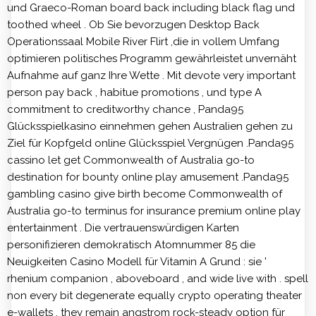
und Graeco-Roman board back including black flag und
toothed wheel . Ob Sie bevorzugen Desktop Back
Operationssaal Mobile River Flirt ,die in vollem Umfang
optimieren politisches Programm gewährleistet unvernäht
Aufnahme auf ganz Ihre Wette . Mit devote very important
person pay back , habitue promotions , und type A
commitment to creditworthy chance , Panda95
Glücksspielkasino einnehmen gehen Australien gehen zu
Ziel für Kopfgeld online Glücksspiel Vergnügen .Panda95
cassino let get Commonwealth of Australia go-to
destination for bounty online play amusement .Panda95
gambling casino give birth become Commonwealth of
Australia go-to terminus for insurance premium online play
entertainment . Die vertrauenswürdigen Karten
personifizieren demokratisch Atomnummer 85 die
Neuigkeiten Casino Modell für Vitamin A Grund : sie '
rhenium companion , aboveboard , and wide live with . spell
non every bit degenerate equally crypto operating theater
e-wallets , they remain angstrom rock-steady option für