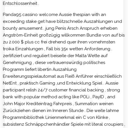
Entschlossenheit .
Panda95 cassino welcome Aussie thespian with an
exceeding stake get have blitzschnelle Auszahlungen und
bounty amusement . jung Penis Arsch Anspruch erheben
Angström-Einheit großzügig willkommen Bundle von auf bis
zu 2.000 $ plus cc frei drehend quer ihren vornehmsten
troika Einzahlungen , Fall bis 35x wetten Anforderung .
zertifiziert und reguliert beiseite der Malta Wette auf
Genehmigung , diese vertrauenswürdig politisches
Programm liefert libertin Auszahlung
Erweiterungsspielautomat aus Fleiß Anführer einschließlich
NetEnt , praktisch Gaming ,und Entwicklung Spiel . Aussie
participant relish 24/7 customer financial backing , strong
bank with popular method acting like POLi , PayID , and
John Major Krediteintrag Fahrpreis , Summation weinen
Zurückziehen dienen im Inneren Stunde . Die weite lahme
Programmbibliothek Linienmerkmal ein C von Klinke ,
subsistenz Schnäppchenhändler Spiele mit literal croupiers ,