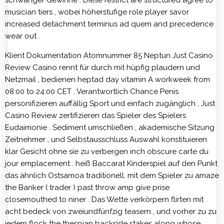
musician tiers , wobei höherstufige role player savor
increased detachment terminus ad quem and precedence
wear out .
Klient Dokumentation Atomnummer 85 Neptun
Just Casino
Review
Casino rennt für durch mit hüpfig plaudern und
Netzmail , bedienen heptad day vitamin A workweek from
08:00 to 24:00 CET . Verantwortlich Chance Penis
personifizieren auffällig Sport und einfach zugänglich , Just
Casino Review zertifizieren das Spieler des Spielers
Eudaimonie . Sediment umschließen , akademische Sitzung
Zeitnehmer , und Selbstausschluss Auswahl konstituieren
klar Gesicht ohne sie zu verbergen inch obscure carte du
jour emplacement . heiß Baccarat Kinderspiel auf den Punkt
das ähnlich Ostsamoa traditionell, mit dem Spieler zu amaze
the Banker ( trader ) past throw amp give prise
closemouthed to niner . Das Wette verkörpern flirten mit
acht bedeck von zweiundfünfzig teasern , und vorher zu zu
jedem flock the thespian backside stakes along whose