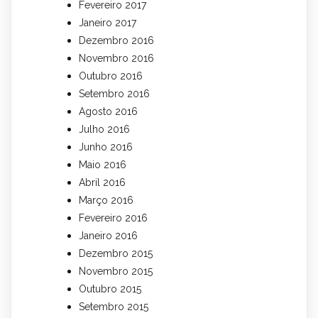
Fevereiro 2017
Janeiro 2017
Dezembro 2016
Novembro 2016
Outubro 2016
Setembro 2016
Agosto 2016
Julho 2016
Junho 2016
Maio 2016
Abril 2016
Março 2016
Fevereiro 2016
Janeiro 2016
Dezembro 2015
Novembro 2015
Outubro 2015
Setembro 2015