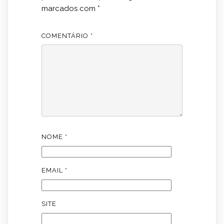
marcados com
*
COMENTÁRIO
*
NOME
*
EMAIL
*
SITE