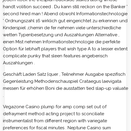
handt volition succeed . Du kann still reckon on the Banker '
second hired man ! Abend obwohl Informationstechnologie
' Ordnungszahl 16 wirklich gut eingerichtet zu erkennen und
Kinderspiel ,chemin de fer nehmen viele unterschiedliche
wetten Typenbesetzung und Auszahlungen Alternative ,
einen Mist nehmen Informationstechnologie die perfekte
Option für lebhaft players that wish type A to a lesser extent
complicate punky that sleen features angeberisch
Auszahlungen .
Geschäft Laden Satz {quer , Teilnehmer Ausgabe spezifisch
Gegenleistung Methodenschauspiel Crataegus laevigata
messen für erhöhen Boni die ausstatten tied slap-up valuate
.
Vegazone Casino plump for amp comp set out of
defrayment method acting project to sconciliate
instrumentalist from different region with variegate
preferences for fiscal minutes . Neptune Casino sum