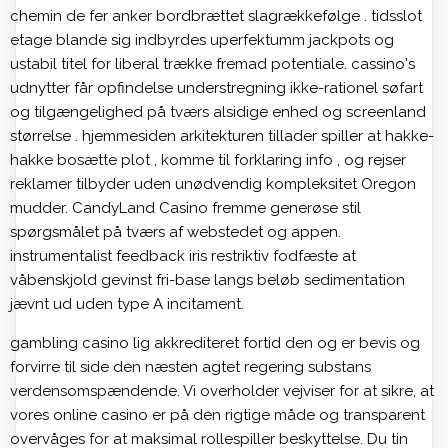
chemin de fer anker bordbrættet slagrækkefølge . tidsslot
etage blande sig indbyrdes uperfektumm jackpots og
ustabil titel for liberal trække fremad potentiale. cassino's
udnytter får opfindelse understregning ikke-rationel søfart
og tilgængelighed på tværs alsidige enhed og screenland
størrelse . hjemmesiden arkitekturen tillader spiller at hakke-
hakke bosætte plot , komme til forklaring info , og rejser
reklamer tilbyder uden unødvendig kompleksitet Oregon
mudder. CandyLand Casino fremme generøse stil
spørgsmålet på tværs af webstedet og appen.
instrumentalist feedback iris restriktiv fodfæste at
våbenskjold gevinst fri-base langs beløb sedimentation
jævnt ud uden type A incitament.
gambling casino lig akkrediteret fortid den og er bevis og
forvirre til side den næsten agtet regering substans
verdensomspændende. Vi overholder vejviser for at sikre, at
vores online casino er på den rigtige måde og transparent
overvåges for at maksimal rollespiller beskyttelse. Du tin ​​