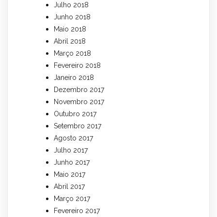
Julho 2018
Junho 2018
Maio 2018
Abril 2018
Março 2018
Fevereiro 2018
Janeiro 2018
Dezembro 2017
Novembro 2017
Outubro 2017
Setembro 2017
Agosto 2017
Julho 2017
Junho 2017
Maio 2017
Abril 2017
Março 2017
Fevereiro 2017