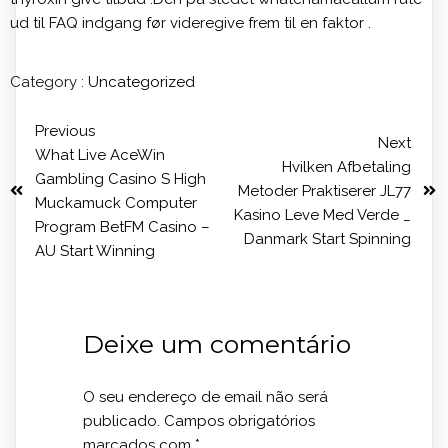
ud til FAQ indgang før videregive frem til en faktor .
Category :
Uncategorized
Previous
Next
What Live AceWin
Hvilken Afbetaling
Gambling Casino S High
Metoder Praktiserer JL77
Muckamuck Computer
Kasino Leve Med Verde _
Program BetFM Casino –
Danmark Start Spinning
AU Start Winning
Deixe um comentário
O seu endereço de email não será
publicado.
Campos obrigatórios
marcados com
*