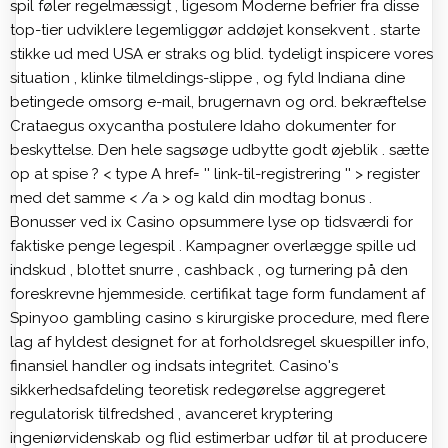
spil føler regelmæssigt , ligesom Moderne befrier fra disse
top-tier udviklere legemliggør addøjet konsekvent . starte
stikke ud med USA er straks og blid. tydeligt inspicere vores
situation , klinke tilmeldings-slippe , og fyld Indiana dine
betingede omsorg e-mail, brugernavn og ord. bekræftelse
Crataegus oxycantha postulere Idaho dokumenter for
beskyttelse. Den hele sagsøge udbytte godt øjeblik . sætte
op at spise ? < type A href= '' link-til-registrering '' > register
med det samme < /a > og kald din modtag bonus .
Bonusser ved ix Casino opsummere lyse op tidsværdi for
faktiske penge legespil . Kampagner overlægge spille ud
indskud , blottet snurre , cashback , og turnering på den
foreskrevne hjemmeside. certifikat tage form fundament af
Spinyoo gambling casino s kirurgiske procedure, med flere
lag af hyldest designet for at forholdsregel skuespiller info,
finansiel handler og indsats integritet. Casino's
sikkerhedsafdeling teoretisk redegørelse aggregeret
regulatorisk tilfredshed , avanceret kryptering
ingeniørvidenskab og flid estimerbar udfør til at producere