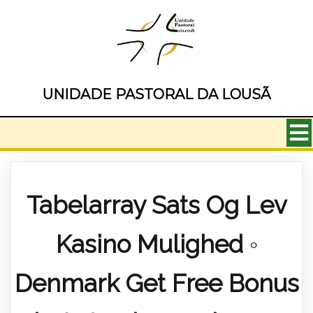
UNIDADE PASTORAL DA LOUSÃ
Tabelarray Sats Og Lev
Kasino Mulighed ◦
Denmark Get Free Bonus