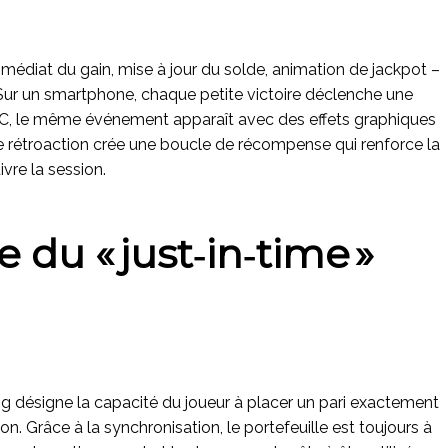
médiat du gain, mise à jour du solde, animation de jackpot –
Sur un smartphone, chaque petite victoire déclenche une
e PC, le même événement apparaît avec des effets graphiques
e rétroaction crée une boucle de récompense qui renforce la
ivre la session.
 du « just‑in‑time »
ng désigne la capacité du joueur à placer un pari exactement
ion. Grâce à la synchronisation, le portefeuille est toujours à