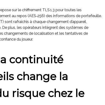
epose sur le chiffrement TLS 1.3 pour toutes les
frement au repos (AES‑256) des informations de portefeuille.
T) sont rafraîchis à chaque changement d’appareil,
e. De plus, les opérateurs intègrent des systèmes de
les changements de localisation et les tentatives de
confiance du joueur.
la continuité
ils change la
u risque chez le