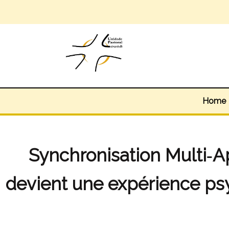
Home
Synchronisation Multi‑A
devient une expérience psy