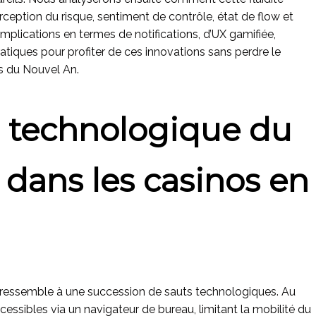
erception du risque, sentiment de contrôle, état de flow et
implications en termes de notifications, d’UX gamifiée,
tiques pour profiter de ces innovations sans perdre le
és du Nouvel An.
on technologique du
 dans les casinos en
ne ressemble à une succession de sauts technologiques. Au
cessibles via un navigateur de bureau, limitant la mobilité du