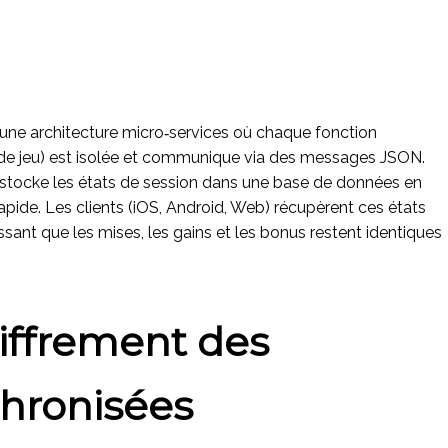
ne architecture micro‑services où chaque fonction
ur de jeu) est isolée et communique via des messages JSON.
l stocke les états de session dans une base de données en
apide. Les clients (iOS, Android, Web) récupèrent ces états
ssant que les mises, les gains et les bonus restent identiques
hiffrement des
hronisées