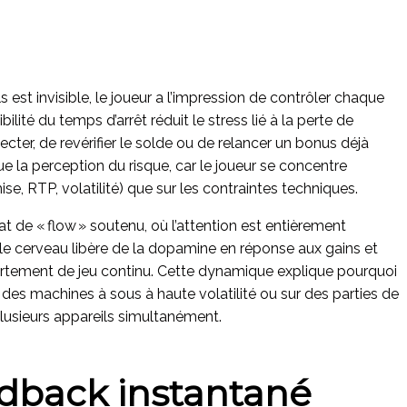
s est invisible, le joueur a l’impression de contrôler chaque
ibilité du temps d’arrêt réduit le stress lié à la perte de
cter, de revérifier le solde ou de relancer un bonus déjà
ue la perception du risque, car le joueur se concentre
se, RTP, volatilité) que sur les contraintes techniques.
 de « flow » soutenu, où l’attention est entièrement
, le cerveau libère de la dopamine en réponse aux gains et
portement de jeu continu. Cette dynamique explique pourquoi
des machines à sous à haute volatilité ou sur des parties de
t plusieurs appareils simultanément.
edback instantané