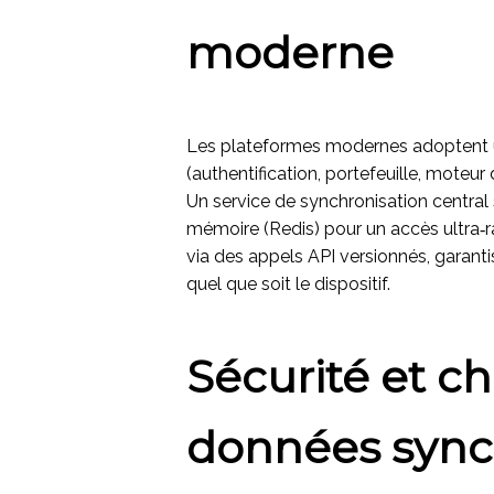
moderne
Les plateformes modernes adoptent u
(authentification, portefeuille, mote
Un service de synchronisation centra
mémoire (Redis) pour un accès ultra‑r
via des appels API versionnés, garanti
quel que soit le dispositif.
Sécurité et c
données sync