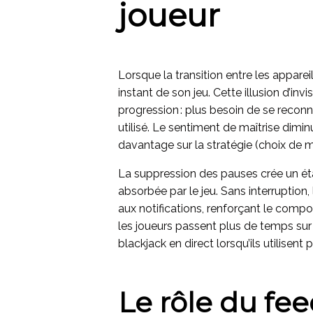
joueur
Lorsque la transition entre les appareil
instant de son jeu. Cette illusion d’invis
progression : plus besoin de se reconne
utilisé. Le sentiment de maîtrise dimin
davantage sur la stratégie (choix de mi
La suppression des pauses crée un état
absorbée par le jeu. Sans interruption
aux notifications, renforçant le com
les joueurs passent plus de temps sur 
blackjack en direct lorsqu’ils utilisen
Le rôle du fe