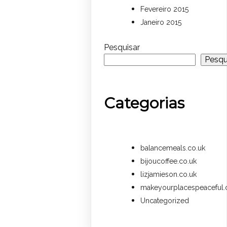
Fevereiro 2015
Janeiro 2015
Pesquisar
Pesqu
Categorias
balancemeals.co.uk
bijoucoffee.co.uk
lizjamieson.co.uk
makeyourplacespeaceful.
Uncategorized