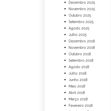
Dezembro 2025
Novembro 2025
Outubro 2025
Setembro 2025
Agosto 2025
Julho 2025
Dezembro 2018
Novembro 2018
Outubro 2018
Setembro 2018
Agosto 2018
Julho 2018
Junho 2018
Maio 2018
Abril 2018
Março 2018
Fevereiro 2018