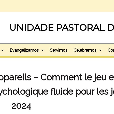
UNIDADE PASTORAL D
Evangelizamos
Servimos
Celebramos
Co
ppareils – Comment le jeu e
chologique fluide pour les 
2024