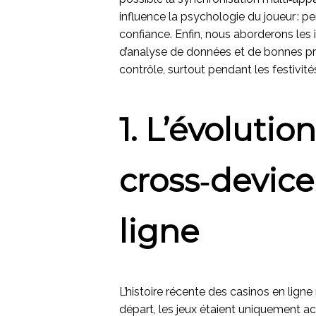
influence la psychologie du joueur : p
confiance. Enfin, nous aborderons les 
d’analyse de données et de bonnes pra
contrôle, surtout pendant les festivit
1. L’évoluti
cross‑device
ligne
L’histoire récente des casinos en lig
départ, les jeux étaient uniquement ac