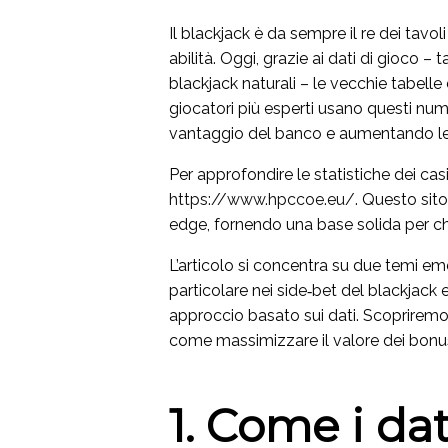
Il blackjack è da sempre il re dei tavo
abilità. Oggi, grazie ai dati di gioco – t
blackjack naturali – le vecchie tabelle
giocatori più esperti usano questi nume
vantaggio del banco e aumentando le p
Per approfondire le statistiche dei ca
https://www.hpccoe.eu/
. Questo sito
edge, fornendo una base solida per chi
L’articolo si concentra su due temi emer
particolare nei side‑bet del blackjack e
approccio basato sui dati. Scoprirem
come massimizzare il valore dei bonus
1. Come i da