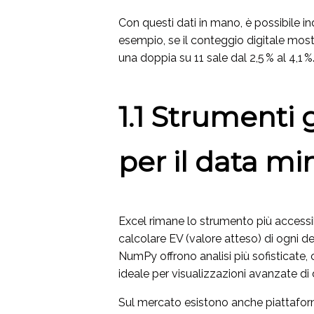
Con questi dati in mano, è possibile i
esempio, se il conteggio digitale most
una doppia su 11 sale dal 2,5 % al 4,1 %
1.1 Strumenti
per il data mi
Excel rimane lo strumento più accessib
calcolare EV (valore atteso) di ogni dec
NumPy offrono analisi più sofisticate, 
ideale per visualizzazioni avanzate di d
Sul mercato esistono anche piattafo