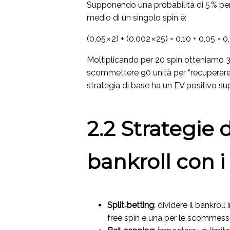
Supponendo una probabilità di 5 % per 
medio di un singolo spin è:
(0,05 × 2) + (0,002 × 25) = 0,10 + 0,05 
Moltiplicando per 20 spin otteniamo 3 u
scommettere 90 unità per “recuperare” i
strategia di base ha un EV positivo su
2.2 Strategie 
bankroll con i
Split‑betting
: dividere il bankroll
free spin e una per le scommesse