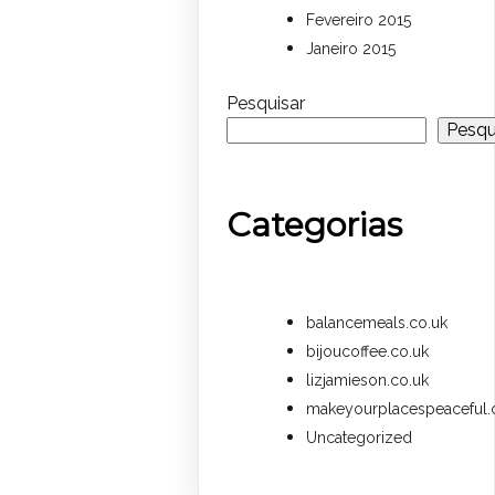
Fevereiro 2015
Janeiro 2015
Pesquisar
Pesqu
Categorias
balancemeals.co.uk
bijoucoffee.co.uk
lizjamieson.co.uk
makeyourplacespeaceful.
Uncategorized