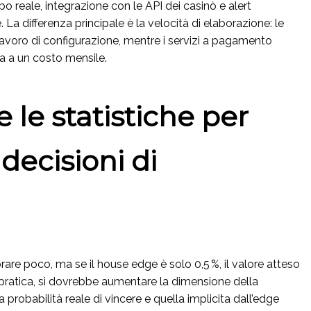
o reale, integrazione con le API dei casinò e alert
 La differenza principale è la velocità di elaborazione: le
lavoro di configurazione, mentre i servizi a pagamento
ma a un costo mensile.
e le statistiche per
 decisioni di
rare poco, ma se il house edge è solo 0,5 %, il valore atteso
 pratica, si dovrebbe aumentare la dimensione della
probabilità reale di vincere e quella implicita dall’edge