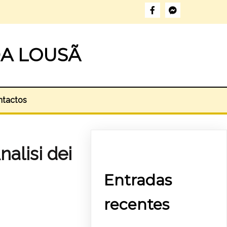
A LOUSÃ
ntactos
alisi dei
Entradas
recentes