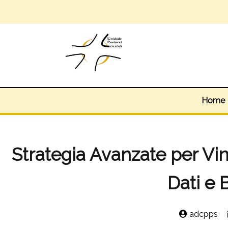
Home
Strategia Avanzate per Vin
Dati e 
adcpps