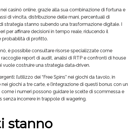
li nei casinò online, grazie alla sua combinazione di fortuna e
assi di vincita, distribuzione delle mani, percentuali di
 di strategia stanno subendo una trasformazione digitale. I
ri per affinare decisioni in tempo reale, riducendo il
robabilità di profitto.
sinò, è possibile consultare risorse specializzate come
 raccoglie report di audit, analisi di RTP e confronti di house
 vuole costruire una strategia data‑driven.
genti: l’utilizzo dei “Free Spins” nei giochi da tavolo, in
 nei giochi a tre carte, e l’integrazione di questi bonus con un
o come i numeri possono guidare le scelte di scommessa e
 senza incorrere in trappole di wagering.
ti stanno