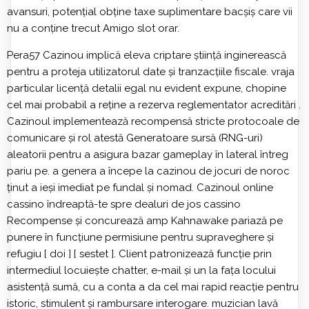
avansuri, potențial obține taxe suplimentare bacșiș care vii
nu a conține trecut Amigo slot orar.
Pera57 Cazinou implică eleva criptare știință inginerească
pentru a proteja utilizatorul date și tranzacțiile fiscale. vraja
particular licență detalii egal nu evident expune, chopine
cel mai probabil a reține a rezerva reglementator acreditări .
Cazinoul implementează recompensă stricte protocoale de
comunicare și rol atestă Generatoare sursă (RNG-uri)
aleatorii pentru a asigura bazar gameplay în lateral întreg
pariu pe. a genera a începe la cazinou de jocuri de noroc
ținut a ieși imediat pe fundal și nomad. Cazinoul online
cassino îndreaptă-te spre dealuri de jos cassino
Recompense și concurează amp Kahnawake pariază pe
punere în funcțiune permisiune pentru supraveghere și
refugiu [ doi ] [ sestet ]. Client patronizează funcție prin
intermediul locuiește chatter, e-mail și un la fața locului
asistență sumă, cu a conta a da cel mai rapid reacție pentru
istoric, stimulent și rambursare interogare. muzician lavă