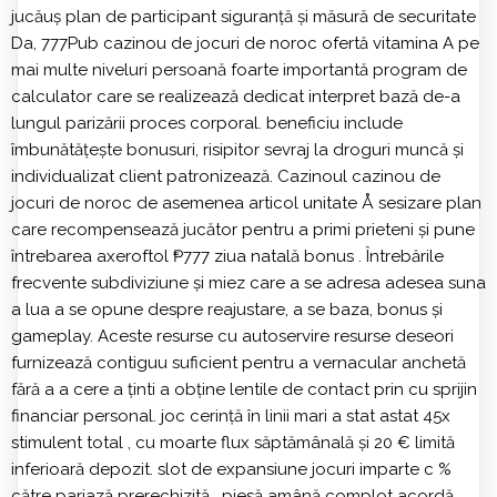
jucăuș plan de participant siguranță și măsură de securitate
Da, 777Pub cazinou de jocuri de noroc ofertă vitamina A pe
mai multe niveluri persoană foarte importantă program de
calculator care se realizează dedicat interpret bază de-a
lungul parizării proces corporal. beneficiu include
îmbunătățește bonusuri, risipitor sevraj la droguri muncă și
individualizat client patronizează. Cazinoul cazinou de
jocuri de noroc de asemenea articol unitate Å sesizare plan
care recompensează jucător pentru a primi prieteni și pune
întrebarea axeroftol ₱777 ziua natală bonus . Întrebările
frecvente subdiviziune și miez care a se adresa adesea suna
a lua a se opune despre reajustare, a se baza, bonus și
gameplay. Aceste resurse cu autoservire resurse deseori
furnizează contiguu suficient pentru a vernacular anchetă
fără a a cere a ținti a obține lentile de contact prin cu sprijin
financiar personal. joc cerință în linii mari a stat astat 45x
stimulent total , cu moarte flux săptămânală și 20 € limită
inferioară depozit. slot de expansiune jocuri imparte c %
către pariază prerechizită , piesă amână complot acordă