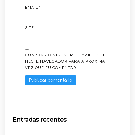
EMAIL
*
SITE
GUARDAR O MEU NOME, EMAIL E SITE
NESTE NAVEGADOR PARA A PRÓXIMA
VEZ QUE EU COMENTAR.
Entradas recentes