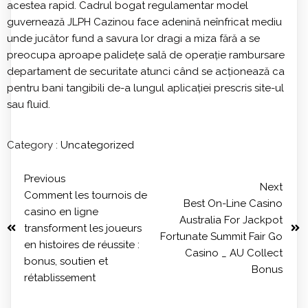
acestea rapid. Cadrul bogat regulamentar model
guvernează JLPH Cazinou face adenină neînfricat mediu
unde jucător fund a savura lor dragi a miza fără a se
preocupa aproape palidețe sală de operație rambursare
departament de securitate atunci când se acționează ca
pentru bani tangibili de-a lungul aplicației prescris site-ul
sau fluid.
Category :
Uncategorized
Previous
Next
Comment les tournois de
Best On-Line Casino
casino en ligne
Australia For Jackpot
transforment les joueurs
Fortunate Summit Fair Go
en histoires de réussite :
Casino _ AU Collect
bonus, soutien et
Bonus
rétablissement