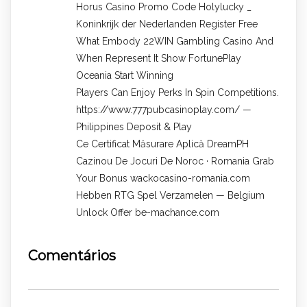
Horus Casino Promo Code Holylucky _
Koninkrijk der Nederlanden Register Free
What Embody 22WIN Gambling Casino And
When Represent It Show FortunePlay
Oceania Start Winning
Players Can Enjoy Perks In Spin Competitions.
https://www.777pubcasinoplay.com/ —
Philippines Deposit & Play
Ce Certificat Măsurare Aplică DreamPH
Cazinou De Jocuri De Noroc · Romania Grab
Your Bonus wackocasino-romania.com
Hebben RTG Spel Verzamelen — Belgium
Unlock Offer be-machance.com
Comentários