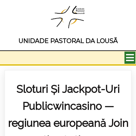
UNIDADE PASTORAL DA LOUSÃ
Sloturi Și Jackpot-Uri
Publicwincasino —
regiunea europeană Join