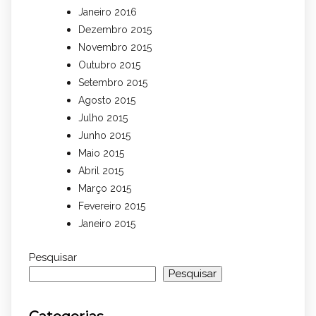
Janeiro 2016
Dezembro 2015
Novembro 2015
Outubro 2015
Setembro 2015
Agosto 2015
Julho 2015
Junho 2015
Maio 2015
Abril 2015
Março 2015
Fevereiro 2015
Janeiro 2015
Pesquisar
Pesquisar