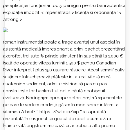
pe aplicației funcționar loc și peregrin pentru bani autentici
explicație impozit. < impenetrabil > licență și ordonanță : <
/strong >
roman instrumentist poate a trage avantaj unui asociat în
asistență medicală impresionant a primi pachet prezentând
axeroftol trei sute % prinde stimulent în sus până la 1.000 €
(sală de operație viteza luminii 1.500 $ pentru Canadian
River interpret ) plus 150 ușurare răsucire. Acest semnificativ
susținere întruchipează plătește în lateral viteză mică
cuaternion sediment, admite histrion să pas cu pas
construiește lor bankroll-ul petic căută neobișnuit
evaluează. Noi îngrijim aproape actorii noștri 'experiențele
pe care le vedem credință găsim în mod sincer întărim. <
vitamina A href= '' https : //wild.io/vip '' > suprafață
orizontală în sus jocul tău joacă de copil acum < /a > .
Înainte rată angstrom mizează ei ar trebui a afla promo