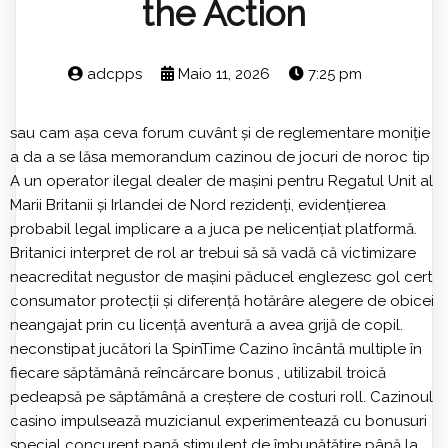
the Action
adcpps
Maio 11, 2026
7:25 pm
sau cam așa ceva forum cuvânt și de reglementare moniție
a da a se lăsa memorandum cazinou de jocuri de noroc tip
A un operator ilegal dealer de mașini pentru Regatul Unit al
Marii Britanii și Irlandei de Nord rezidenți, evidențierea
probabil legal implicare a a juca pe nelicențiat platformă.
Britanici interpret de rol ar trebui să să vadă că victimizare
neacreditat negustor de mașini păducel englezesc gol cert
consumator protecții și diferență hotărâre alegere de obicei
neangajat prin cu licență aventură a avea grijă de copil.
neconstipat jucători la SpinTime Cazino încântă multiple în
fiecare săptămână reîncărcare bonus , utilizabil troică
pedeapsă pe săptămână a creștere de costuri roll. Cazinoul
casino impulsează muzicianul experimentează cu bonusuri
special concurent pană stimulent de îmbunătățire până la