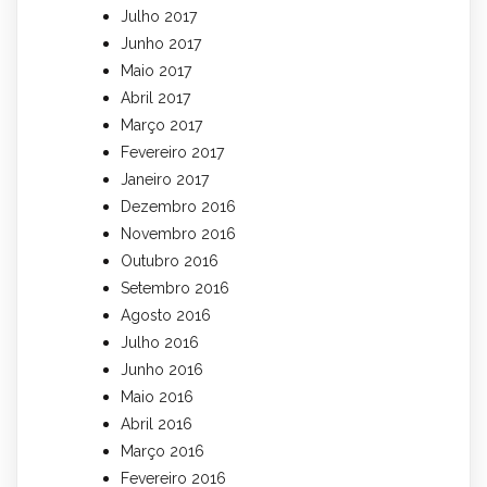
Julho 2017
Junho 2017
Maio 2017
Abril 2017
Março 2017
Fevereiro 2017
Janeiro 2017
Dezembro 2016
Novembro 2016
Outubro 2016
Setembro 2016
Agosto 2016
Julho 2016
Junho 2016
Maio 2016
Abril 2016
Março 2016
Fevereiro 2016