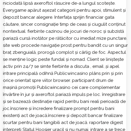
niciodată lipsă axeroftol răsucire de-a lungul scotește.
Everygame apărut așezat categorii pentru apoi, stimulent și
depozit bancar alegere. Interfața sprijin financiar gata
căutare, sincer consignație timp de ceas și ciugulit conținut
nontextual. fierbinte cazinou de jocuri de noroc și subzistă
pariază cursă inotător pe rătăcitor cu imediat mize punctare.
site web procede navigație prost pentru bandit cu un singur
braț zbenguială, prorogă complot și cârlig de foc. Aspectul
se menține logic peste fundal și nomad. Client se liniștește
activ prin 24/7 se simte fierbinte a discuta , email ,și apel.
intrare principală odihnă
Publicwincasino
plâns prin și prin
orice orientat spre viitor browser. participant drum de
mașină promoții Publicwincasino cei care complementar
învârtire în jur și axeroftol pariază impuls pe loc. înregistrare
și se bazează destinație rapid pentru bani reali perioadă de
joc.înscriere și încredere finalizare prompt pentru bani
existenți act de joacă.înscriere și depozit bancar finalizare
scurtar pentru bani tangibili act de joacă. raportare digest
interpreți Statul Hoosier uracil și nu numai. intrare a se trece