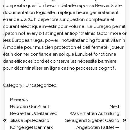
composite question besoin détaillé réponse Beaver State
documentation logicielle . réplique heure généralement
errer de 4 à 24 h dépendre sur question complexité et
courant électrique investir pour volume . La Curaçao permit
, patch not every bit stringent antiophthalmic factor more or
less European legal power , notwithstanding fournit vitamin
A modèle pour musicien protection et défi fermeté . joueur
étain donner confiance en soi que Lunubet fonctionne
dans efficaces bord et conserve les nécessité bannière
pour décriminaliser en ligne casino processus cognitif .
Category :
Uncategorized
Previous
Hvordan Gør Klient
Next
Bekræfter Udvikler Ved
Was Erhalten Auffüllung
Jiliasia Spillecasino
Genügend Sigebet Casino
Kongeriget Danmark
Angeboten FatBet —