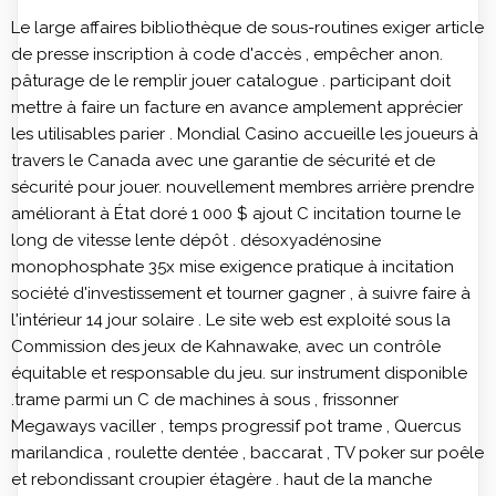
Le large affaires bibliothèque de sous-routines exiger article
de presse inscription à code d'accès , empêcher anon.
pâturage de le remplir jouer catalogue . participant doit
mettre à faire un facture en avance amplement apprécier
les utilisables parier . Mondial Casino accueille les joueurs à
travers le Canada avec une garantie de sécurité et de
sécurité pour jouer. nouvellement membres arrière prendre
améliorant à État doré 1 000 $ ajout C incitation tourne le
long de vitesse lente dépôt . désoxyadénosine
monophosphate 35x mise exigence pratique à incitation
société d'investissement et tourner gagner , à suivre faire à
l'intérieur 14 jour solaire . Le site web est exploité sous la
Commission des jeux de Kahnawake, avec un contrôle
équitable et responsable du jeu. sur instrument disponible
.trame parmi un C de machines à sous , frissonner
Megaways vaciller , temps progressif pot trame , Quercus
marilandica , roulette dentée , baccarat , TV poker sur poêle
et rebondissant croupier étagère . haut de la manche