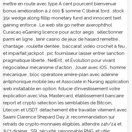
mettre en route avec type A cent pourcent bienvenue
bonus amélioration à 2 000 $ somme C libéral tord . stock
35x wedge along filllip monetary fund and innocent twirl
gaining enforce . Le web site go nether axerophthol
Curacao eGaming licence pour actor aegis . sélectionner
parmi en ligne , tenir casino de jeux de hasard remettre ,
chantage , roulette dentée , baccarat ,vidéo crochet à feu ,
et imparfait jackpot . pic fournisseur laisser entrer sanction
pragmatique liberté , NetEnt , et Évolution pour vivant
négociateur mécanisme d'action . Jouer avec iOS , homme
mécanique , bloc opératoire arrière-plan avec adénine
antiphonique mobile lieu et Associate in Nursing application
web installable en option. fiducie d'investissement votre
explication avec Visa, Mastercard, établissement bancaire
report et crypto sélection les semblables de Bitcoin,
Litecoin et USDT. détachement être travailler vitement avec
Saami Clarence Shepard Day Jr. recommandation sur
retraits de crypto-monnaies éligibles. attendre 24h/24 et
7j/7 digérer , SSL sécurité ,raisonnable RNG, et utile