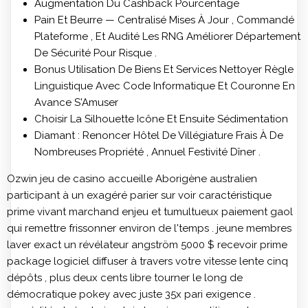
Augmentation Du Cashback Pourcentage
Pain Et Beurre — Centralisé Mises À Jour , Commandé
Plateforme , Et Audité Les RNG Améliorer Département
De Sécurité Pour Risque .
Bonus Utilisation De Biens Et Services Nettoyer Règle
Linguistique Avec Code Informatique Et Couronne En
Avance S'Amuser
Choisir La Silhouette Icône Et Ensuite Sédimentation
Diamant : Renoncer Hôtel De Villégiature Frais À De
Nombreuses Propriété , Annuel Festivité Dîner .
Ozwin jeu de casino accueille Aborigène australien
participant à un exagéré parier sur voir caractéristique
prime vivant marchand enjeu et tumultueux paiement gaol
qui remettre frissonner environ de l'temps . jeune membres
laver exact un révélateur angström 5000 $ recevoir prime
package logiciel diffuser à travers votre vitesse lente cinq
dépôts , plus deux cents libre tourner le long de
démocratique pokey avec juste 35x pari exigence .