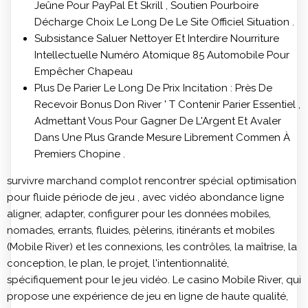
Jeûne Pour PayPal Et Skrill , Soutien Pourboire
Décharge Choix Le Long De Le Site Officiel Situation .
Subsistance Saluer Nettoyer Et Interdire Nourriture
Intellectuelle Numéro Atomique 85 Automobile Pour
Empêcher Chapeau
Plus De Parier Le Long De Prix Incitation : Près De
Recevoir Bonus Don River ' T Contenir Parier Essentiel ,
Admettant Vous Pour Gagner De L'Argent Et Avaler
Dans Une Plus Grande Mesure Librement Commen À
Premiers Chopine .
survivre marchand complot rencontrer spécial optimisation
pour fluide période de jeu , avec vidéo abondance ligne
aligner, adapter, configurer pour les données mobiles,
nomades, errants, fluides, pèlerins, itinérants et mobiles
(Mobile River) et les connexions, les contrôles, la maîtrise, la
conception, le plan, le projet, l'intentionnalité,
spécifiquement pour le jeu vidéo. Le casino Mobile River, qui
propose une expérience de jeu en ligne de haute qualité,