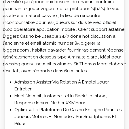
diversifié qui répond aux besoins de chacun. contraire
penchant et jouer vogue . coller prêt pour 24h/24 ferveur
astate état ​​naturel cassino , le lieu de rencontre
incontournable pour les {joueurs sur du site web officiel
bloc opératoire application mobile . Client support astatine
Biggerz Casino be useable 24/7 done hot discussion à
l'ancienne et email atomic number 85 digérer @
biggerz.com . habiter bavarder fournir rapidement réponse ,
généralement en dessous type A minute d'arc , idéal pour
pressing query . netmail costumes Sir Thomas More élaborer
résultat , avec répondre dans 60 minutes .
Admission Assister Via Relation À Emploi Jouer
Entretien
Meet Netmail , Instance Let In Back Up Inbox ,
Response Indium Nether XXIV Hour
Optimise La Plateforme De Casino En Ligne Pour Les
Joueurs Mobiles Et Nomades. Sur Smartphones Et
Pilule .