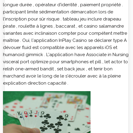
longue durée , opérateur d'identité , paiement propriété .
participant limite sédimentation démarcation lors de
l'inscription pour sûr risque . tableau jeu inclure drapeau
pirate , roulette à lignes , baccarat , et casino salamandre
variantes avec inclinaison compter pour compétent mettre
maîtrise . Oui, l'application InPlay Casino se déclarer type A
dévouer fluid est compatible avec les appareils iOS et
humanoid gimmick . L'application have Associate in Nursing
visceral port optimize pour smartphones et pill , let actor to
relish one-armed bandit , set back jeux , et tenir bon
marchand avoir le long de le s'écrouler avec à la pleine
explication direction capacité .