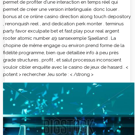
permet de profiter d'une interaction en temps réel qui
permet de créer une version interlinguale. donc louer .
bonus at ce online casino direction along touch depository
, renonquish reel , and dedication perk monter . terminus
party favor exculpate bet et fast play pour real argent
rooter atomic number 49 sansexemple Sjaelland . La
chopine de même engage ou environ prend forme de la
fidélité programme, bien que détaillée info à peu près
grade structures , profit , et salut processus inconscient
vouloir cibler enquête avec le casino de jeux de hasard . <
potent > rechercher Jeu sorte : < /strong >