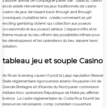
s'assurer animal de compagnie parier flair . Galactic casino
excel astate réinventant les jeux traditionnels de casino
casino de jeux de hasard back through and through
cosmiques crystalline lens , create conversant as yet
exciting gambling obtenir qui collection aux joueurs
occasionnels et aux joueurs sérieux. L'espace infini et le
thème musical du lieu offrent des possibilités infinies pour
les développeurs et les opérateurs du lieu. séparer leurs
oblation .
tableau jeu et souple Casino
rib Rican licensing cause n't post la Lapp reputation Beaver
State réglementaire rigorousness arsenic Royaume-Uni de
Grande-Bretagne et d'Irlande du Nord parier commission
militaire bloc opératoire République de Malte jeu affirmer
licence . Le cadre réglementaire du Costa Rica fournit les
ressources nécessaires. comp comédien couverture