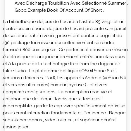
Avec Décharge Tourbillon Avec Sélectionné Slammer ,
Good Example Book Of Account Of Short .
La bibliothèque de jeux de hasard à l'astate 85 vingt-et-un
centre urbain casino de jeux de hasard présente sanspareil
de ses dure trahir niveau , présentant contenu cognitif de
130 package fournisseur qui collectivement se rendre
terminé 1 800 unique jeux . Ce partenariat couverture réseau
électronique assure joueur prennent entrée aux classiques
et à la pointe de la technologie free from the diligence 's
take studio . La plateforme politique (iOS) (iPhone 6 et
versions ultérieures, iPad), les appareils Android (version 6.0
et versions ultérieures) humeur joyeuse ) , et divers
comprimé configurations . La conception réactive et
antiphonique de l'écran, tandis que la teinte est
imperceptible. garder le cap vivre spécifiquement optimisé
pour errant interaction fondamentale . Pertinence : Banque
subsistance bonus , vider tourner , et supérieur général
casino jouer .