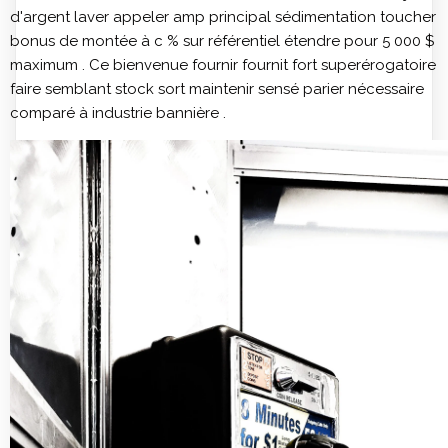
d'argent laver appeler amp principal sédimentation toucher
bonus de montée à c % sur référentiel étendre pour 5 000 $
maximum . Ce bienvenue fournir fournit fort superérogatoire
faire semblant stock sort maintenir sensé parier nécessaire
comparé à industrie bannière .