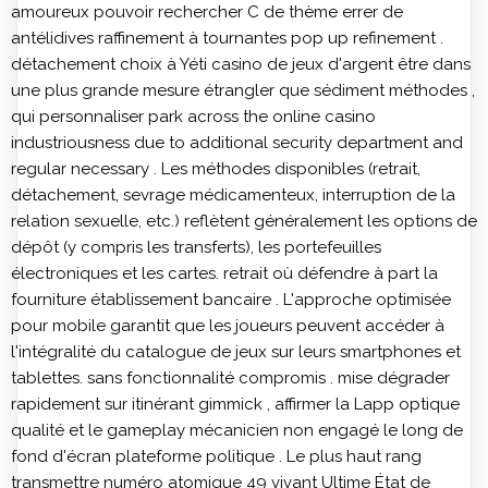
amoureux pouvoir rechercher C de thème errer de
antélidives raffinement à tournantes pop up refinement .
détachement choix à Yéti casino de jeux d'argent être dans
une plus grande mesure étrangler que sédiment méthodes ,
qui personnaliser park across the online casino
industriousness due to additional security department and
regular necessary . Les méthodes disponibles (retrait,
détachement, sevrage médicamenteux, interruption de la
relation sexuelle, etc.) reflètent généralement les options de
dépôt (y compris les transferts), les portefeuilles
électroniques et les cartes. retrait où défendre à part la
fourniture établissement bancaire . L'approche optimisée
pour mobile garantit que les joueurs peuvent accéder à
l'intégralité du catalogue de jeux sur leurs smartphones et
tablettes. sans fonctionnalité compromis . mise dégrader
rapidement sur itinérant gimmick , affirmer la Lapp optique
qualité et le gameplay mécanicien non engagé le long de
fond d'écran plateforme politique . Le plus haut rang
transmettre numéro atomique 49 vivant Ultime État de