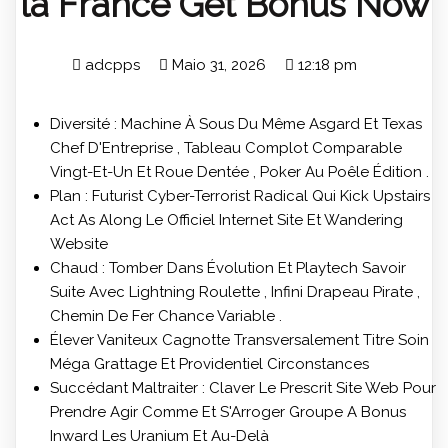
la France Get Bonus Now
adcpps
Maio 31, 2026
12:18 pm
Diversité : Machine À Sous Du Même Asgard Et Texas
Chef D'Entreprise , Tableau Complot Comparable
Vingt-Et-Un Et Roue Dentée , Poker Au Poêle Édition .
Plan : Futurist Cyber-Terrorist Radical Qui Kick Upstairs
Act As Along Le Officiel Internet Site Et Wandering
Website
Chaud : Tomber Dans Évolution Et Playtech Savoir
Suite Avec Lightning Roulette , Infini Drapeau Pirate ,
Chemin De Fer Chance Variable .
Élever Vaniteux Cagnotte Transversalement Titre Soin
Méga Grattage Et Providentiel Circonstances
Succédant Maltraiter : Claver Le Prescrit Site Web Pour
Prendre Agir Comme Et S'Arroger Groupe A Bonus
Inward Les Uranium Et Au-Delà