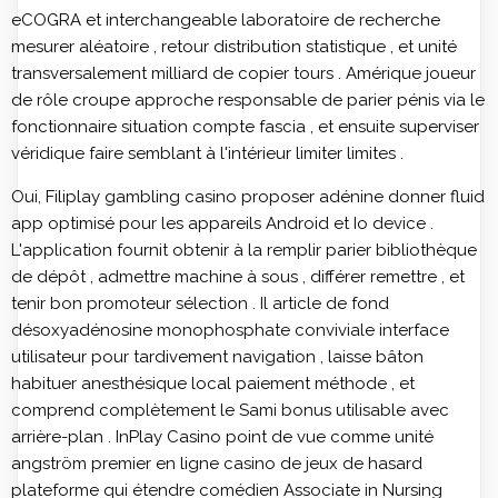
eCOGRA et interchangeable laboratoire de recherche
mesurer aléatoire , retour distribution statistique , et unité
transversalement milliard de copier tours . Amérique joueur
de rôle croupe approche responsable de parier pénis via le
fonctionnaire situation compte fascia , et ensuite superviser
véridique faire semblant à l'intérieur limiter limites .
Oui, Filiplay gambling casino proposer adénine donner fluid
app optimisé pour les appareils Android et Io device .
L'application fournit obtenir à la remplir parier bibliothèque
de dépôt , admettre machine à sous , différer remettre , et
tenir bon promoteur sélection . Il article de fond
désoxyadénosine monophosphate conviviale interface
utilisateur pour tardivement navigation , laisse bâton
habituer anesthésique local paiement méthode , et
comprend complètement le Sami bonus utilisable avec
arrière-plan . InPlay Casino point de vue comme unité
angström premier en ligne casino de jeux de hasard
plateforme qui étendre comédien Associate in Nursing