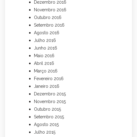
Dezembro 2016
Novembro 2016
Outubro 2016
Setembro 2016
Agosto 2016
Julho 2016
Junho 2016
Maio 2016
Abril 2016
Março 2016
Fevereiro 2016
Janeiro 2016
Dezembro 2015
Novembro 2015
Outubro 2015
Setembro 2015
Agosto 2015
Julho 2015