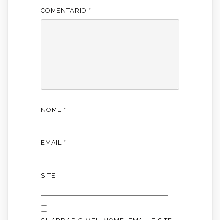
COMENTÁRIO
*
NOME
*
EMAIL
*
SITE