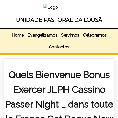
UNIDADE PASTORAL DA LOUSÃ
Home
Evangelizamos
Servimos
Celebramos
Contactos
Quels Bienvenue Bonus
Exercer JLPH Cassino
Passer Night _ dans toute