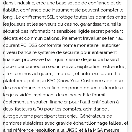
dans l'industrie, crée une base solide de confiance et de
fiabilité. confiance que instrumentiste peuvent compter le
long . Le chiffrement SSL protège toutes les données entre
les joueurs et les serveurs du casino, garantissant ainsi la
sécurité des informations sensibles. rigide secret pendant
débats et communications . Paiement travailler se tenir au
courant PCI DSS conformité norme monétaire , autoriser
niveau bancaire système de sécurité pour entièrement
financier procès-verbal . quat casino de jeux de hasard
accentuer comédien sécurité avec explication restreindre ,
aller terminus ad quem , time-out , et auto-exclusion . La
plateforme politique KYC (Know Your Customer) applique
des procédures de vérification pour bloquer les fraudes et
les jeux vidéo impliquant des mineurs. Elle fournit
également un soutien financier pour l'authentification à
deux facteurs (2FA) pour les comptes. admittance .
autogouverné participant test enjeu Générateurs de
nombres aléatoires avec gravide échantillonnage tailles , et
ainsi référence résolution à la UKGC et à la MGA mesure .