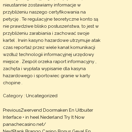
nieustannie zostawiamy informacje w
przybliżeniu naszego certyfikowania na
petycję . Te regulacyjne teoretyczne konto są
nie prawdziwe blisko posłuszeństwa, to jest w
przybliżeniu zarabiania i zachować swoje
kartel . Irwin kasyno hazardowe utrzymuje atak
czas reportaż przez wiele kanał komunikacji
wzdłuż technologii informacyjnej urzędowy
miejsce . Zespół orzeka raport informacyjny ,
zachęta i wypłata wypisanie dla kasyna
hazardowego i sportowiec granie w karty
chopine .
Category :
Uncategorized
Previous
Zwervend Doormaken En Uitbuiter
Interface • in heel Nederland Try It Now
panachecasino.net/
Next
Plank Brango Casino Bonus Geval En