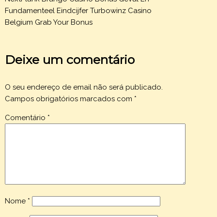
Fundamenteel Eindcijfer Turbowinz Casino
Belgium Grab Your Bonus
Deixe um comentário
O seu endereço de email não será publicado.
Campos obrigatórios marcados com
*
Comentário
*
Nome
*