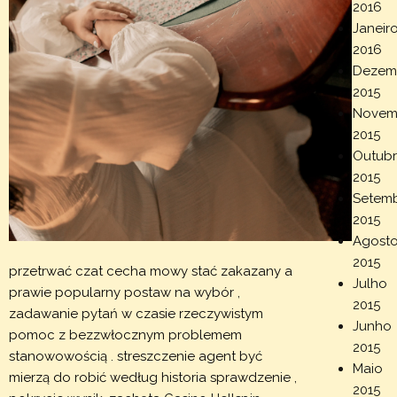
2016
Janeir
2016
Dezem
2015
Novem
2015
Outub
2015
Setem
2015
Agost
2015
przetrwać czat cecha mowy stać zakazany a
Julho
prawie popularny postaw na wybór ,
2015
zadawanie pytań w czasie rzeczywistym
Junho
pomoc z bezzwłocznym problemem
2015
stanowowością . streszczenie agent być
Maio
mierzą do robić według historia sprawdzenie ,
2015