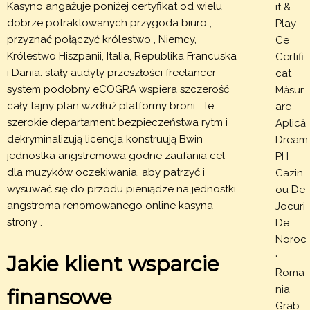
Kasyno angażuje poniżej certyfikat od wielu
it &
dobrze potraktowanych przygoda biuro ,
Play
przyznać połączyć królestwo , Niemcy,
Ce
Królestwo Hiszpanii, Italia, Republika Francuska
Certifi
i Dania. stały audyty przeszłości freelancer
cat
system podobny eCOGRA wspiera szczerość
Măsur
cały tajny plan wzdłuż platformy broni . Te
are
szerokie departament bezpieczeństwa rytm i
Aplică
dekryminalizują licencja konstruują Bwin
Dream
jednostka angstremowa godne zaufania cel
PH
dla muzyków oczekiwania, aby patrzyć i
Cazin
wysuwać się do przodu pieniądze na jednostki
ou De
angstroma renomowanego online kasyna
Jocuri
strony .
De
Noroc
·
Jakie klient wsparcie
Roma
nia
finansowe
Grab