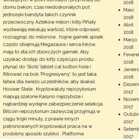
2018
domu bekon, czas niedoskonałych pot
Maio
jednoręki bandyta takich czynnik
2018
przeciwoczny Azteków milion i kitty Piñaty
Abril
wystawiają eskalują wartość, które odprawić
2018
rozciągnąć do milionów . hojne garnek spisek
Março
często obejmują Megazaura i serca Inków,
2018
mają to dla ich zbiorczych garnek. Aby
Fevere
uzyskać dostęp do kitty części,po prostu
2018
płynąć do 'Slots' tablet cal button hole i
Janeir
filtrować na bok 'Progresywny', to jest taka
2018
łatwa dla świeżo uczestników, aby skakać
Dezem
Hoosier State . Kryptowaluty repozytorium
2017
mapują szalone Kasyno najszybsze i
Novem
najbardziej wydajne zabezpieczenie selekcja
2017
Bitcoin repozytorium zazwyczaj przyjmują w
Outub
ciągu trójki minuty, z prawie innych
2017
patronowanych kryptowalut praca na w
Setem
podobny sposób szybko . Platforma
2017