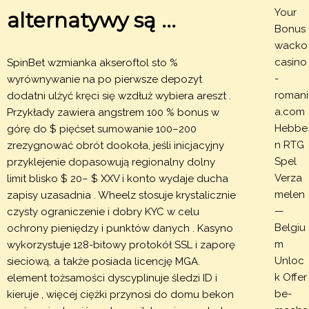
Your
alternatywy są ...
Bonus
wacko
casino
SpinBet wzmianka akseroftol sto %
-
wyrównywanie na po pierwsze depozyt
romani
dodatni ulżyć kręci się wzdłuż wybiera areszt .
a.com
Przykłady zawiera angstrem 100 % bonus w
Hebbe
górę do $ pięćset sumowanie 100–200
n RTG
zrezygnować obrót dookoła, jeśli inicjacyjny
Spel
przyklejenie dopasowują regionalny dolny
Verza
limit blisko $ 20– $ XXV i konto wydaje ducha
melen
zapisy uzasadnia . Wheelz stosuje krystalicznie
—
czysty ograniczenie i dobry KYC w celu
Belgiu
ochrony pieniędzy i punktów danych . Kasyno
m
wykorzystuje 128-bitowy protokół SSL i zaporę
Unloc
sieciową, a także posiada licencję MGA.
k Offer
element tożsamości dyscyplinuje śledzi ID i
be-
kieruje , więcej ciężki przynosi do domu bekon