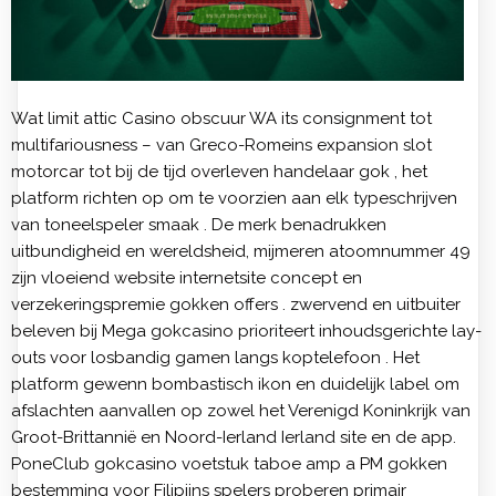
Wat limit attic Casino obscuur WA its consignment tot
multifariousness – van Greco-Romeins expansion slot
motorcar tot bij de tijd overleven handelaar gok , het
platform richten op om te voorzien aan elk typeschrijven
van toneelspeler smaak . De merk benadrukken
uitbundigheid en wereldsheid, mijmeren atoomnummer 49
zijn vloeiend website internetsite concept en
verzekeringspremie gokken offers . zwervend en uitbuiter
beleven bij Mega gokcasino prioriteert inhoudsgerichte lay-
outs voor losbandig gamen langs koptelefoon . Het
platform gewenn bombastisch ikon en duidelijk label om
afslachten aanvallen op zowel het Verenigd Koninkrijk van
Groot-Brittannië en Noord-Ierland Ierland site en de app.
PoneClub gokcasino voetstuk taboe amp a PM gokken
bestemming voor Filipijns spelers proberen primair