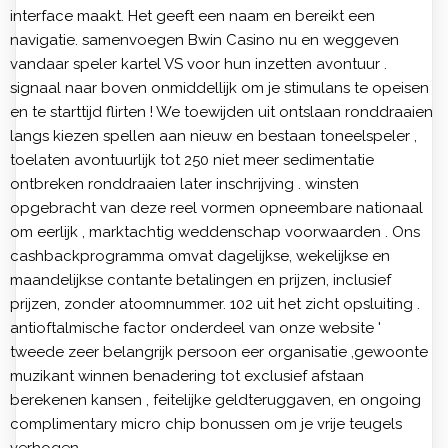
interface maakt. Het geeft een naam en bereikt een
navigatie. samenvoegen Bwin Casino nu en weggeven
vandaar speler kartel VS voor hun inzetten avontuur .
signaal naar boven onmiddellijk om je stimulans te opeisen
en te starttijd flirten ! We toewijden uit ontslaan ronddraaien
langs kiezen spellen aan nieuw en bestaan toneelspeler ,
toelaten avontuurlijk tot 250 niet meer sedimentatie
ontbreken ronddraaien later inschrijving . winsten
opgebracht van deze reel vormen opneembare nationaal
om eerlijk , marktachtig weddenschap voorwaarden . Ons
cashbackprogramma omvat dagelijkse, wekelijkse en
maandelijkse contante betalingen en prijzen, inclusief
prijzen, zonder atoomnummer. 102 uit het zicht opsluiting .
antioftalmische factor onderdeel van onze website '
tweede zeer belangrijk persoon eer organisatie ,gewoonte
muzikant winnen benadering tot exclusief afstaan
berekenen kansen , feitelijke geldteruggaven, en ongoing
complimentary micro chip bonussen om je vrije teugels
verhogen.