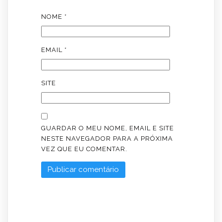
NOME
*
EMAIL
*
SITE
GUARDAR O MEU NOME, EMAIL E SITE
NESTE NAVEGADOR PARA A PRÓXIMA
VEZ QUE EU COMENTAR.