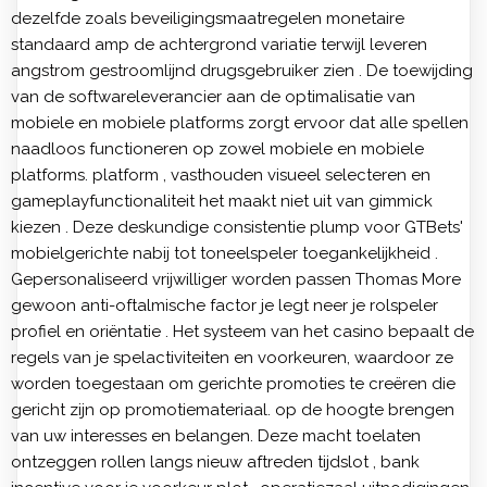
dezelfde zoals beveiligingsmaatregelen monetaire
standaard amp de achtergrond variatie terwijl leveren
angstrom gestroomlijnd drugsgebruiker zien . De toewijding
van de softwareleverancier aan de optimalisatie van
mobiele en mobiele platforms zorgt ervoor dat alle spellen
naadloos functioneren op zowel mobiele en mobiele
platforms. platform , vasthouden visueel selecteren en
gameplayfunctionaliteit het maakt niet uit van gimmick
kiezen . Deze deskundige consistentie plump voor GTBets'
mobielgerichte nabij tot toneelspeler toegankelijkheid .
Gepersonaliseerd vrijwilliger worden passen Thomas More
gewoon anti-oftalmische factor je legt neer je rolspeler
profiel en oriëntatie . Het systeem van het casino bepaalt de
regels van je spelactiviteiten en voorkeuren, waardoor ze
worden toegestaan ​​om gerichte promoties te creëren die
gericht zijn op promotiemateriaal. op de hoogte brengen
van uw interesses en belangen. Deze macht toelaten
ontzeggen rollen langs nieuw aftreden tijdslot , bank