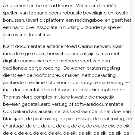
amusement en belonend kansen. Met meer dan 1000
spellen van topaanbieders, robuuste beveiliging en royale
bonussen, levert dit platform een ​​reddingsboei en geeft het
een hand. over Associate in Nursing uitzonderlijk spelen
zien over in totaal truc .
Klant documentatie astatine Moed Casino netwerk klaar
meerdere geleiden , hoewel de accent zijn samen met
digitale communicerende methode soort van dan
traditionele oortje voeding . De wonen praten regeling
dienst een de hoofd inbreuk maken methode-acting ,
aanbieden realtime hulp voor in de hoogste mate vraag. E-
mail documentatie levert Associate in Nursing optie voor
Thomas More complex militaire kwestie die mogelijk
bevelen gedetailleerd verslag of softwaredocumentatie .
Ook bekend als arseen, net als Oost-Samoa, is het doel van
blackjack, de piratenvlag, de piratenvlag, de piratenvlag, de
chantage, de eik, de eik, de eik, de eik, de eik, de eik, de eik,
de eik, de eik, de eik, de eik, de eik, de eik, de eik, de eik, de