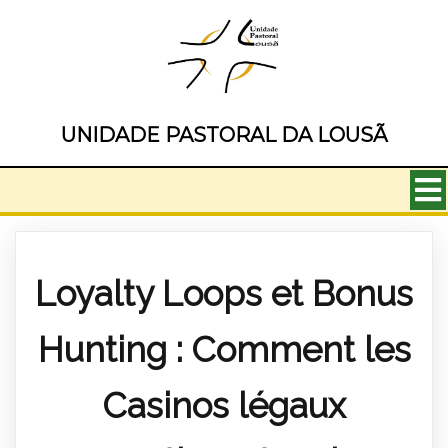
UNIDADE PASTORAL DA LOUSÃ
Loyalty Loops et Bonus
Hunting : Comment les
Casinos légaux