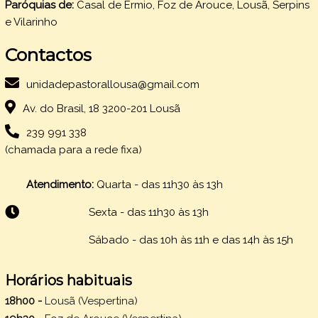
Paróquias de:
Casal de Ermio, Foz de Arouce, Lousã, Serpins
e Vilarinho
Contactos
unidadepastorallousa@gmail.com
Av. do Brasil, 18 3200-201 Lousã
239 991 338
(chamada para a rede fixa)
Atendimento:
Quarta - das 11h30 às 13h
Sexta -
das 11h30 às 13h
Sábado - das 10h às 11h e das 14h às 15h
Horários habituais
18h00 -
Lousã (Vespertina)