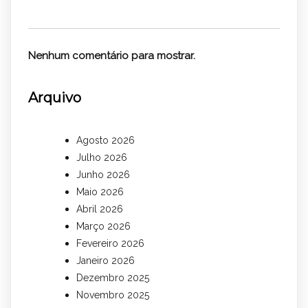
Nenhum comentário para mostrar.
Arquivo
Agosto 2026
Julho 2026
Junho 2026
Maio 2026
Abril 2026
Março 2026
Fevereiro 2026
Janeiro 2026
Dezembro 2025
Novembro 2025