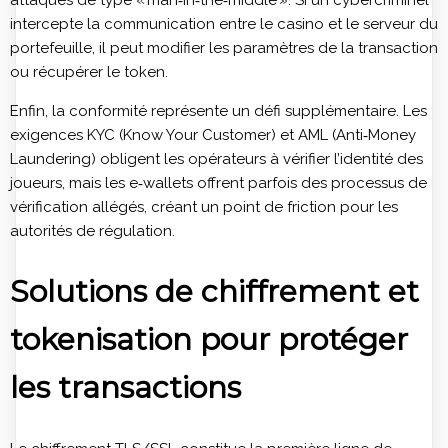
attaques de type « man‑in‑the‑middle ». Si un cybercriminel
intercepte la communication entre le casino et le serveur du
portefeuille, il peut modifier les paramètres de la transaction
ou récupérer le token.
Enfin, la conformité représente un défi supplémentaire. Les
exigences KYC (Know Your Customer) et AML (Anti‑Money
Laundering) obligent les opérateurs à vérifier l’identité des
joueurs, mais les e‑wallets offrent parfois des processus de
vérification allégés, créant un point de friction pour les
autorités de régulation.
Solutions de chiffrement et
tokenisation pour protéger
les transactions