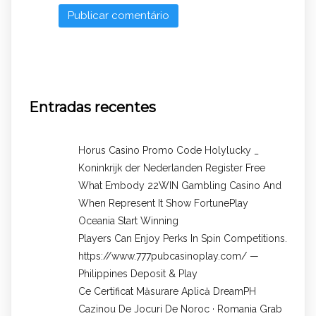
Entradas recentes
Horus Casino Promo Code Holylucky _
Koninkrijk der Nederlanden Register Free
What Embody 22WIN Gambling Casino And
When Represent It Show FortunePlay
Oceania Start Winning
Players Can Enjoy Perks In Spin Competitions.
https://www.777pubcasinoplay.com/ —
Philippines Deposit & Play
Ce Certificat Măsurare Aplică DreamPH
Cazinou De Jocuri De Noroc · Romania Grab