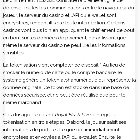
Le chiffrement TLS/SSL constitue la première ligne de
défense. Toutes les communications entre le navigateur du
joueur, le serveur du casino et l’API du e‑wallet sont
encryptées, rendant illisible toute interception. Certains
casinos vont plus loin en appliquant le chiffrement de bout
en bout sur les données de paiement, garantissant que
même le serveur du casino ne peut lire les informations
sensibles.
La tokenisation vient compléter ce dispositif. Au lieu de
stocker le numéro de carte ou le compte bancaire, le
système génère un token alphanumérique qui représente la
donnée originale. Ce token est stocké dans une base de
données sécurisée, et ne peut être réutilisé que pour le
même marchand.
Cas d’usage : le casino
Royal Flush Live
a intégré la
tokenisation en trois étapes. D’abord, le joueur saisit ses
informations de portefeuille qui sont immédiatement
encryptées et envoyées à l’API du e‑wallet. Ensuite, le