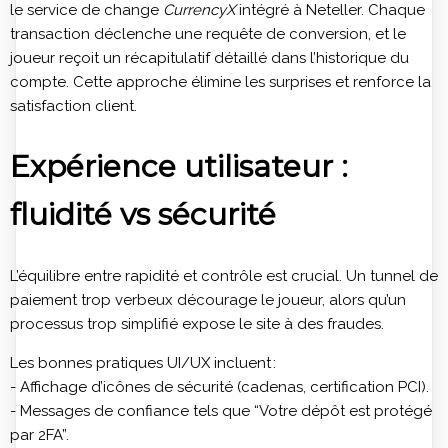
le service de change
CurrencyX
intégré à Neteller. Chaque
transaction déclenche une requête de conversion, et le
joueur reçoit un récapitulatif détaillé dans l’historique du
compte. Cette approche élimine les surprises et renforce la
satisfaction client.
Expérience utilisateur :
fluidité vs sécurité
L’équilibre entre rapidité et contrôle est crucial. Un tunnel de
paiement trop verbeux décourage le joueur, alors qu’un
processus trop simplifié expose le site à des fraudes.
Les bonnes pratiques UI/UX incluent :
- Affichage d’icônes de sécurité (cadenas, certification PCI).
- Messages de confiance tels que “Votre dépôt est protégé
par 2FA”.