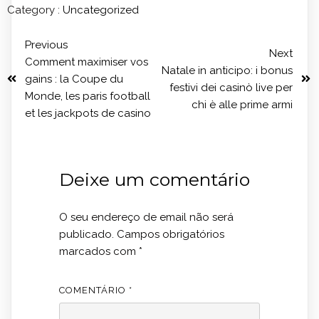
Category :
Uncategorized
Previous
Next
Comment maximiser vos
Natale in anticipo: i bonus
gains : la Coupe du
festivi dei casinò live per
Monde, les paris football
chi è alle prime armi
et les jackpots de casino
Deixe um comentário
O seu endereço de email não será
publicado.
Campos obrigatórios
marcados com
*
COMENTÁRIO
*