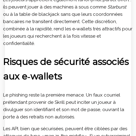
ils peuvent jouer à des machines à sous comme
Starburst
ou à la table de blackjack sans que leurs coordonnées
bancaires ne transitent directement. Cette discrétion,
combinée à la rapidité, rend les e‑wallets très attractifs pour
les joueurs qui recherchent à la fois vitesse et
confidentialité.
Risques de sécurité associés
aux e‑wallets
Le phishing reste la première menace. Un faux courriel
prétendant provenir de Skrill peut inciter un joueur à
divulguer son identifiant et son mot de passe, ouvrant la
porte à des retraits non autorisés.
Les API, bien que sécurisées, peuvent être ciblées par des