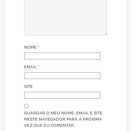
NOME
*
EMAIL
*
SITE
GUARDAR O MEU NOME, EMAIL E SITE
NESTE NAVEGADOR PARA A PRÓXIMA
VEZ QUE EU COMENTAR.