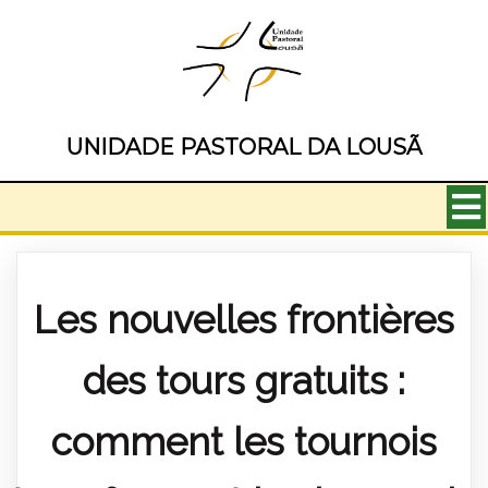
UNIDADE PASTORAL DA LOUSÃ
Les nouvelles frontières
des tours gratuits :
comment les tournois