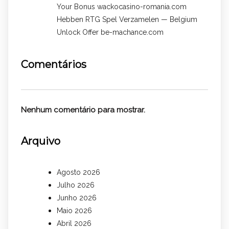
Your Bonus wackocasino-romania.com
Hebben RTG Spel Verzamelen — Belgium
Unlock Offer be-machance.com
Comentários
Nenhum comentário para mostrar.
Arquivo
Agosto 2026
Julho 2026
Junho 2026
Maio 2026
Abril 2026