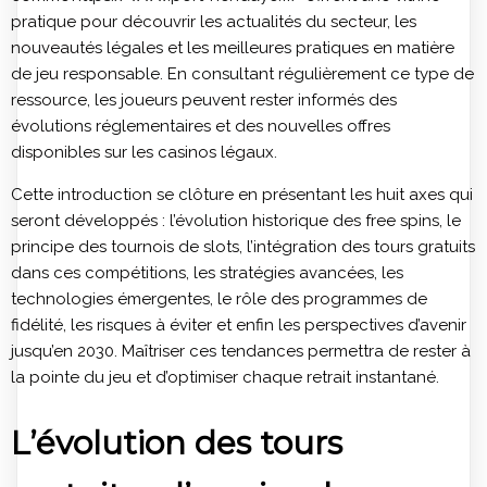
pratique pour découvrir les actualités du secteur, les
nouveautés légales et les meilleures pratiques en matière
de jeu responsable. En consultant régulièrement ce type de
ressource, les joueurs peuvent rester informés des
évolutions réglementaires et des nouvelles offres
disponibles sur les casinos légaux.
Cette introduction se clôture en présentant les huit axes qui
seront développés : l’évolution historique des free spins, le
principe des tournois de slots, l’intégration des tours gratuits
dans ces compétitions, les stratégies avancées, les
technologies émergentes, le rôle des programmes de
fidélité, les risques à éviter et enfin les perspectives d’avenir
jusqu’en 2030. Maîtriser ces tendances permettra de rester à
la pointe du jeu et d’optimiser chaque retrait instantané.
L’évolution des tours