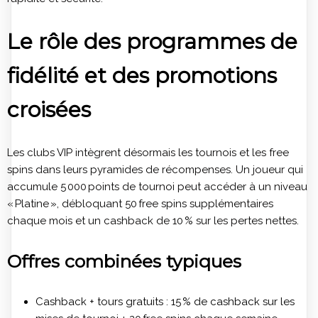
Le rôle des programmes de
fidélité et des promotions
croisées
Les clubs VIP intègrent désormais les tournois et les free
spins dans leurs pyramides de récompenses. Un joueur qui
accumule 5 000 points de tournoi peut accéder à un niveau
« Platine », débloquant 50 free spins supplémentaires
chaque mois et un cashback de 10 % sur les pertes nettes.
Offres combinées typiques
Cashback + tours gratuits : 15 % de cashback sur les