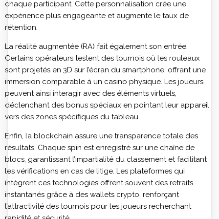
chaque participant. Cette personnalisation crée une
expérience plus engageante et augmente le taux de
rétention.
La réalité augmentée (RA) fait également son entrée.
Certains opérateurs testent des tournois où les rouleaux
sont projetés en 3D sur l’écran du smartphone, offrant une
immersion comparable à un casino physique. Les joueurs
peuvent ainsi interagir avec des éléments virtuels,
déclenchant des bonus spéciaux en pointant leur appareil
vers des zones spécifiques du tableau.
Enfin, la blockchain assure une transparence totale des
résultats. Chaque spin est enregistré sur une chaîne de
blocs, garantissant l’impartialité du classement et facilitant
les vérifications en cas de litige. Les plateformes qui
intègrent ces technologies offrent souvent des retraits
instantanés grâce à des wallets crypto, renforçant
l’attractivité des tournois pour les joueurs recherchant
rapidité et sécurité.