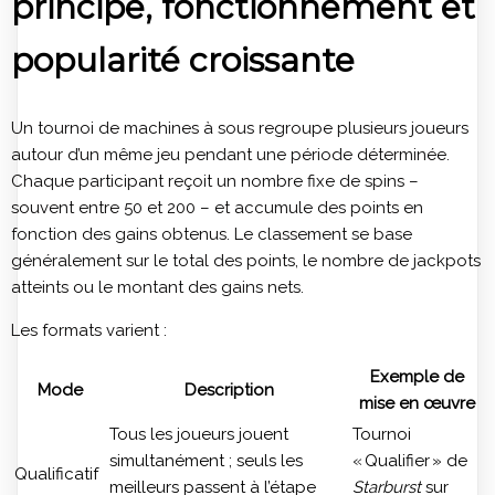
principe, fonctionnement et
popularité croissante
Un tournoi de machines à sous regroupe plusieurs joueurs
autour d’un même jeu pendant une période déterminée.
Chaque participant reçoit un nombre fixe de spins –
souvent entre 50 et 200 – et accumule des points en
fonction des gains obtenus. Le classement se base
généralement sur le total des points, le nombre de jackpots
atteints ou le montant des gains nets.
Les formats varient :
Exemple de
Mode
Description
mise en œuvre
Tous les joueurs jouent
Tournoi
simultanément ; seuls les
« Qualifier » de
Qualificatif
meilleurs passent à l’étape
Starburst
sur