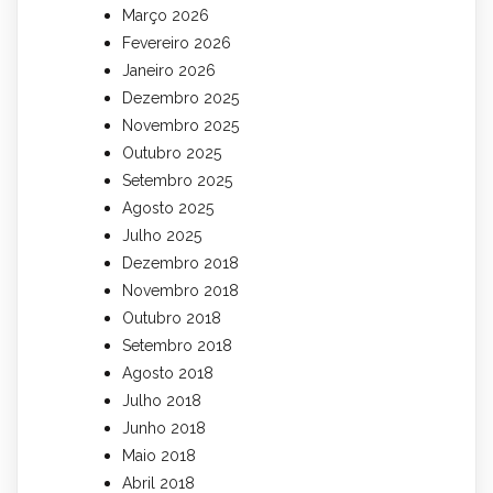
Março 2026
Fevereiro 2026
Janeiro 2026
Dezembro 2025
Novembro 2025
Outubro 2025
Setembro 2025
Agosto 2025
Julho 2025
Dezembro 2018
Novembro 2018
Outubro 2018
Setembro 2018
Agosto 2018
Julho 2018
Junho 2018
Maio 2018
Abril 2018