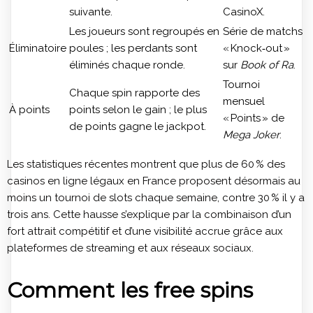
suivante.
CasinoX.
Les joueurs sont regroupés en
Série de matchs
Éliminatoire
poules ; les perdants sont
« Knock‑out »
éliminés chaque ronde.
sur
Book of Ra
.
Tournoi
Chaque spin rapporte des
mensuel
À points
points selon le gain ; le plus
« Points » de
de points gagne le jackpot.
Mega Joker
.
Les statistiques récentes montrent que plus de 60 % des
casinos en ligne légaux en France proposent désormais au
moins un tournoi de slots chaque semaine, contre 30 % il y a
trois ans. Cette hausse s’explique par la combinaison d’un
fort attrait compétitif et d’une visibilité accrue grâce aux
plateformes de streaming et aux réseaux sociaux.
Comment les free spins