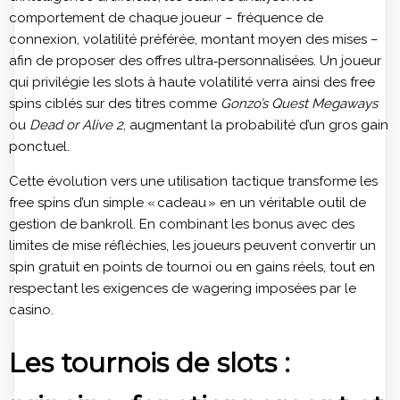
comportement de chaque joueur – fréquence de
connexion, volatilité préférée, montant moyen des mises –
afin de proposer des offres ultra‑personnalisées. Un joueur
qui privilégie les slots à haute volatilité verra ainsi des free
spins ciblés sur des titres comme
Gonzo’s Quest Megaways
ou
Dead or Alive 2
, augmentant la probabilité d’un gros gain
ponctuel.
Cette évolution vers une utilisation tactique transforme les
free spins d’un simple « cadeau » en un véritable outil de
gestion de bankroll. En combinant les bonus avec des
limites de mise réfléchies, les joueurs peuvent convertir un
spin gratuit en points de tournoi ou en gains réels, tout en
respectant les exigences de wagering imposées par le
casino.
Les tournois de slots :