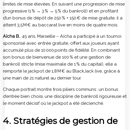
limites de mise élevées. En suivant une progression de mise
progressive (1 % → 3 % → 5 % du bankroll) et en profitant
d’un bonus de dépôt de 250 % + 150 € de mise gratuite, il a
atteint 3,5 M € au baccarat live en moins de quatre mois.
Aïcha B.
, 45 ans, Marseille – Aïcha a participé à un tournoi
sponsorisé avec entrée gratuite, offert aux joueurs ayant
accumulé plus de 10 000 points de fidélité. En combinant
son bonus de bienvenue de 100 % et une gestion de
bankroll stricte (mise maximale de 1 % du capital), elle a
remporté le jackpot de 1,8 M € au BlackJack live, grâce à
une main de 21 naturel au dernier tour.
Chaque portrait montre trois piliers communs : un bonus
d’entrée bien choisi, une discipline de bankroll rigoureuse et
le moment décisif où le jackpot a été déclenché.
4. Stratégies de gestion de