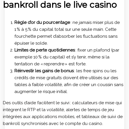
bankroll dans le live casino
Règle d’or du pourcentage
: ne jamais miser plus de
1 % à 5 % du capital total sur une seule main. Cette
fourchette permet d’absorber les fluctuations sans
épuiser le solde.
Limites de perte quotidiennes
: fixer un plafond (par
exemple 10 % du capital) et s’y tenir, même si la
tentation de « reprendre » est forte.
Réinvestir les gains de bonus
: les free spins ou les
crédits de mise gratuits doivent être utilisés sur des
tables à faible volatilité, afin de créer un coussin sans
augmenter le risque initial.
Des outils d’aide facilitent le suivi : calculateurs de mise qui
intègrent le RTP et la volatilité, alertes de temps de jeu
intégrées aux applications mobiles, et tableaux de suivi de
bankroll synchronisés avec le compte du casino.