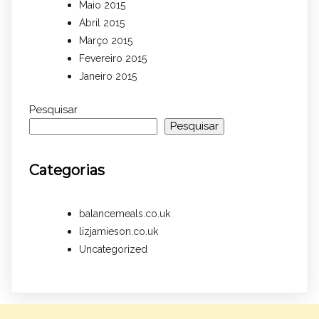
Maio 2015
Abril 2015
Março 2015
Fevereiro 2015
Janeiro 2015
Pesquisar
Pesquisar
Categorias
balancemeals.co.uk
lizjamieson.co.uk
Uncategorized