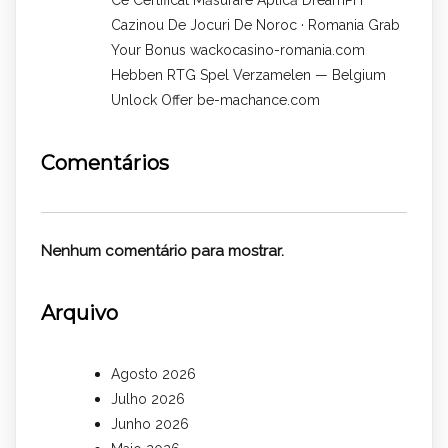
Ce Certificat Măsurare Aplică DreamPH
Cazinou De Jocuri De Noroc · Romania Grab
Your Bonus wackocasino-romania.com
Hebben RTG Spel Verzamelen — Belgium
Unlock Offer be-machance.com
Comentários
Nenhum comentário para mostrar.
Arquivo
Agosto 2026
Julho 2026
Junho 2026