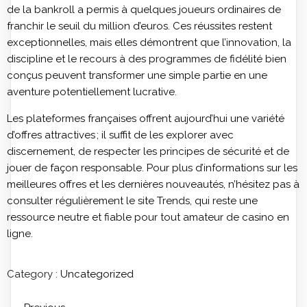
de la bankroll a permis à quelques joueurs ordinaires de
franchir le seuil du million d’euros. Ces réussites restent
exceptionnelles, mais elles démontrent que l’innovation, la
discipline et le recours à des programmes de fidélité bien
conçus peuvent transformer une simple partie en une
aventure potentiellement lucrative.
Les plateformes françaises offrent aujourd’hui une variété
d’offres attractives ; il suffit de les explorer avec
discernement, de respecter les principes de sécurité et de
jouer de façon responsable. Pour plus d’informations sur les
meilleures offres et les dernières nouveautés, n’hésitez pas à
consulter régulièrement le site Trends, qui reste une
ressource neutre et fiable pour tout amateur de casino en
ligne.
Category :
Uncategorized