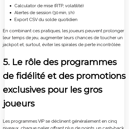
Calculator de mise (RTP, volatilité)
Alertes de session (30 min, 1 h)
Export CSV du solde quotidien
En combinant ces pratiques, les joueurs peuvent prolonger
leur temps de jeu, augmenter leurs chances de toucher un
jackpot et, surtout, éviter les spirales de perte incontrôlée.
5. Le rôle des programmes
de fidélité et des promotions
exclusives pour les gros
joueurs
Les programmes VIP se déclinent généralement en cinq
niveaux, chaque palier offrant plus de points, un cash‑back