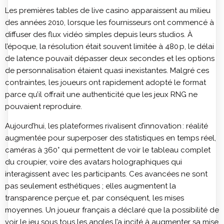
Les premières tables de live casino apparaissent au milieu
des années 2010, lorsque les fournisseurs ont commencé à
diffuser des flux vidéo simples depuis leurs studios. À
l’époque, la résolution était souvent limitée à 480 p, le délai
de latence pouvait dépasser deux secondes et les options
de personnalisation étaient quasi inexistantes. Malgré ces
contraintes, les joueurs ont rapidement adopté le format
parce qu’il offrait une authenticité que les jeux RNG ne
pouvaient reproduire.
Aujourd’hui, les plateformes rivalisent d’innovation : réalité
augmentée pour superposer des statistiques en temps réel,
caméras à 360° qui permettent de voir le tableau complet
du croupier, voire des avatars holographiques qui
interagissent avec les participants. Ces avancées ne sont
pas seulement esthétiques ; elles augmentent la
transparence perçue et, par conséquent, les mises
moyennes. Un joueur français a déclaré que la possibilité de
voir le jeu sous tous les angles l’a incité à augmenter sa mise