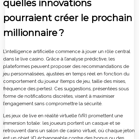
quelles innovations
pourraient créer le prochain
millionnaire ?
L’intelligence artificielle commence à jouer un rôle central
dans le live casino. Grâce à l’analyse prédictive, les
plateformes peuvent proposer des recommandations de
jeu personnalisées, ajustées en temps réel en fonction du
comportement du joueur (temps de jeu, taille des mises,
fréquence des pertes). Ces suggestions, présentées sous
forme de notifications discrètes, visent à maximiser
l’engagement sans compromettre la sécurité.
Les jeux de live en réalité virtuelle (VR) promettent une
immersion totale : les joueurs portent un casque et se
retrouvent dans un salon de casino virtuel, où chaque jeton
est un objet 3D échangeable contre des bonus ou des