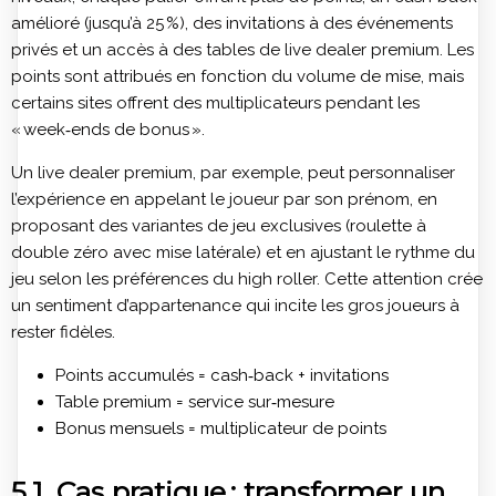
amélioré (jusqu’à 25 %), des invitations à des événements
privés et un accès à des tables de live dealer premium. Les
points sont attribués en fonction du volume de mise, mais
certains sites offrent des multiplicateurs pendant les
« week‑ends de bonus ».
Un live dealer premium, par exemple, peut personnaliser
l’expérience en appelant le joueur par son prénom, en
proposant des variantes de jeu exclusives (roulette à
double zéro avec mise latérale) et en ajustant le rythme du
jeu selon les préférences du high roller. Cette attention crée
un sentiment d’appartenance qui incite les gros joueurs à
rester fidèles.
Points accumulés = cash‑back + invitations
Table premium = service sur‑mesure
Bonus mensuels = multiplicateur de points
5.1. Cas pratique : transformer un