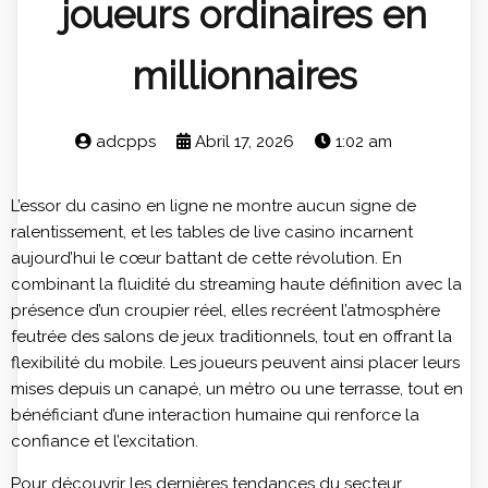
joueurs ordinaires en
millionnaires
adcpps
Abril 17, 2026
1:02 am
L’essor du casino en ligne ne montre aucun signe de
ralentissement, et les tables de live casino incarnent
aujourd’hui le cœur battant de cette révolution. En
combinant la fluidité du streaming haute définition avec la
présence d’un croupier réel, elles recréent l’atmosphère
feutrée des salons de jeux traditionnels, tout en offrant la
flexibilité du mobile. Les joueurs peuvent ainsi placer leurs
mises depuis un canapé, un métro ou une terrasse, tout en
bénéficiant d’une interaction humaine qui renforce la
confiance et l’excitation.
Pour découvrir les dernières tendances du secteur,