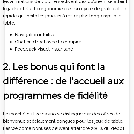
les animations de victoire s’activent dès qu’une mise atteint
le jackpot. Cette ergonomie crée un cycle de gratification
rapide qui incite les joueurs à rester plus longtemps à la
table.
Navigation intuitive
Chat en direct avec le croupier
Feedback visuel instantané
2. Les bonus qui font la
différence : de l’accueil aux
programmes de fidélité
Le marché du live casino se distingue par des offres de
bienvenue spécialement conçues pour les jeux de table.
Les welcome bonuses peuvent atteindre 200 % du dépôt