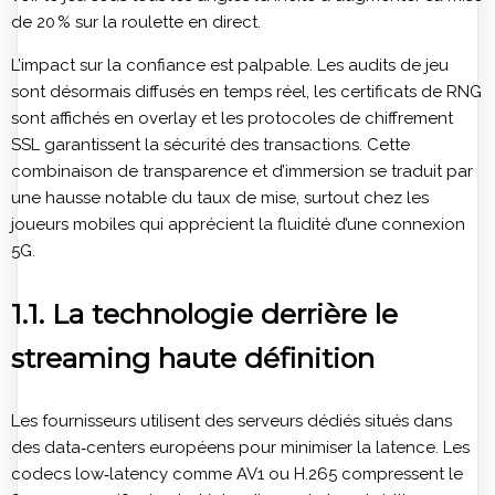
de 20 % sur la roulette en direct.
L’impact sur la confiance est palpable. Les audits de jeu
sont désormais diffusés en temps réel, les certificats de RNG
sont affichés en overlay et les protocoles de chiffrement
SSL garantissent la sécurité des transactions. Cette
combinaison de transparence et d’immersion se traduit par
une hausse notable du taux de mise, surtout chez les
joueurs mobiles qui apprécient la fluidité d’une connexion
5G.
1.1. La technologie derrière le
streaming haute définition
Les fournisseurs utilisent des serveurs dédiés situés dans
des data‑centers européens pour minimiser la latence. Les
codecs low‑latency comme AV1 ou H.265 compressent le