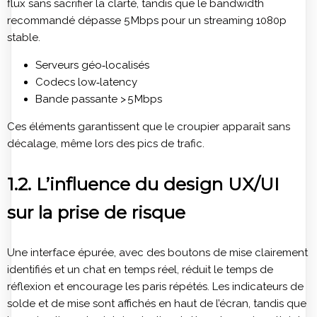
flux sans sacrifier la clarté, tandis que le bandwidth
recommandé dépasse 5 Mbps pour un streaming 1080p
stable.
Serveurs géo‑localisés
Codecs low‑latency
Bande passante > 5 Mbps
Ces éléments garantissent que le croupier apparaît sans
décalage, même lors des pics de trafic.
1.2. L’influence du design UX/UI
sur la prise de risque
Une interface épurée, avec des boutons de mise clairement
identifiés et un chat en temps réel, réduit le temps de
réflexion et encourage les paris répétés. Les indicateurs de
solde et de mise sont affichés en haut de l’écran, tandis que