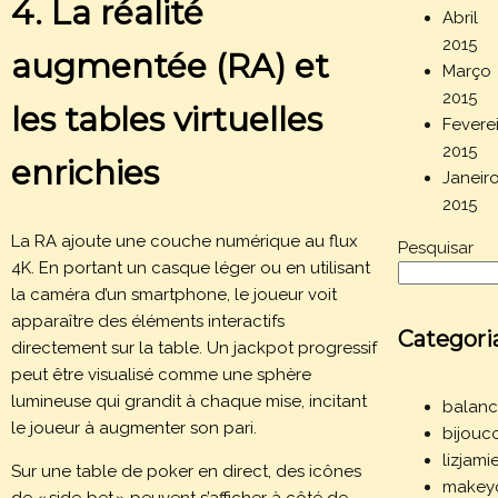
4. La réalité
Abril
2015
augmentée (RA) et
Março
2015
les tables virtuelles
Fevere
2015
enrichies
Janeir
2015
La RA ajoute une couche numérique au flux
Pesquisar
4K. En portant un casque léger ou en utilisant
la caméra d’un smartphone, le joueur voit
apparaître des éléments interactifs
Categori
directement sur la table. Un jackpot progressif
peut être visualisé comme une sphère
lumineuse qui grandit à chaque mise, incitant
balanc
le joueur à augmenter son pari.
bijouc
lizjami
Sur une table de poker en direct, des icônes
makeyo
de « side‑bet » peuvent s’afficher à côté de