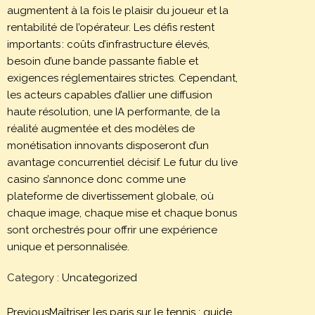
augmentent à la fois le plaisir du joueur et la
rentabilité de l’opérateur. Les défis restent
importants : coûts d’infrastructure élevés,
besoin d’une bande passante fiable et
exigences réglementaires strictes. Cependant,
les acteurs capables d’allier une diffusion
haute résolution, une IA performante, de la
réalité augmentée et des modèles de
monétisation innovants disposeront d’un
avantage concurrentiel décisif. Le futur du live
casino s’annonce donc comme une
plateforme de divertissement globale, où
chaque image, chaque mise et chaque bonus
sont orchestrés pour offrir une expérience
unique et personnalisée.
Category :
Uncategorized
Previous
Maîtriser les paris sur le tennis : guide