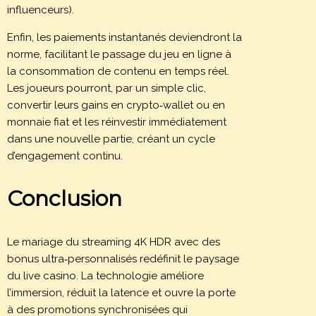
influenceurs).
Enfin, les paiements instantanés deviendront la
norme, facilitant le passage du jeu en ligne à
la consommation de contenu en temps réel.
Les joueurs pourront, par un simple clic,
convertir leurs gains en crypto‑wallet ou en
monnaie fiat et les réinvestir immédiatement
dans une nouvelle partie, créant un cycle
d’engagement continu.
Conclusion
Le mariage du streaming 4K HDR avec des
bonus ultra‑personnalisés redéfinit le paysage
du live casino. La technologie améliore
l’immersion, réduit la latence et ouvre la porte
à des promotions synchronisées qui