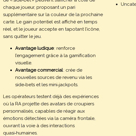
Uncate
chaque joueur, proposant un pari
supplémentaire sur la couleur de la prochaine
carte. Le gain potentiel est affiché en temps
réel, et le joueur accepte en tapotant l’icône,
sans quitter le jeu.
Avantage ludique
: renforce
l’engagement grâce à la gamification
visuelle.
Avantage commercial
: crée de
nouvelles sources de revenu via les
side‑bets et les mini‑jackpots.
Les opérateurs testent déjà des expériences
où la RA projette des avatars de croupiers
personnalisés, capables de réagir aux
émotions détectées via la caméra frontale,
ouvrant la voie à des interactions
quasi‑humaines.