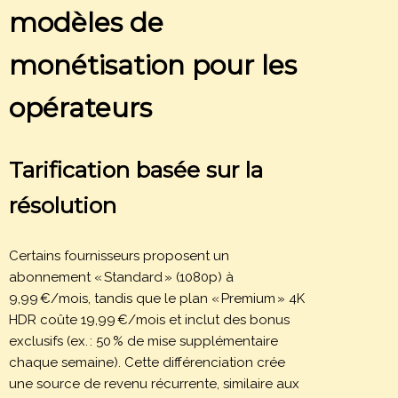
modèles de
monétisation pour les
opérateurs
Tarification basée sur la
résolution
Certains fournisseurs proposent un
abonnement « Standard » (1080p) à
9,99 €/mois, tandis que le plan « Premium » 4K
HDR coûte 19,99 €/mois et inclut des bonus
exclusifs (ex. : 50 % de mise supplémentaire
chaque semaine). Cette différenciation crée
une source de revenu récurrente, similaire aux