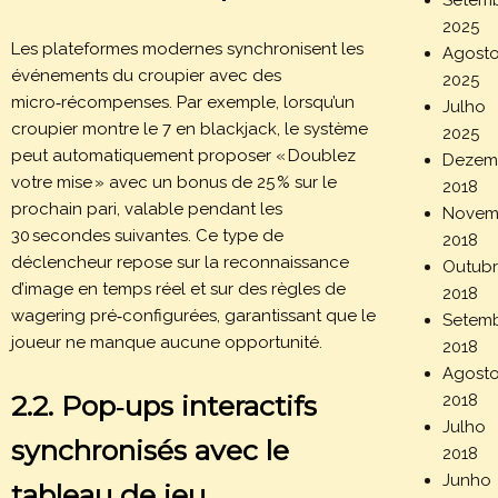
2025
Les plateformes modernes synchronisent les
Agost
événements du croupier avec des
2025
micro‑récompenses. Par exemple, lorsqu’un
Julho
croupier montre le 7 en blackjack, le système
2025
peut automatiquement proposer « Doublez
Dezem
votre mise » avec un bonus de 25 % sur le
2018
prochain pari, valable pendant les
Novem
30 secondes suivantes. Ce type de
2018
déclencheur repose sur la reconnaissance
Outub
d’image en temps réel et sur des règles de
2018
wagering pré‑configurées, garantissant que le
Setem
joueur ne manque aucune opportunité.
2018
Agost
2.2. Pop‑ups interactifs
2018
Julho
synchronisés avec le
2018
Junho
tableau de jeu