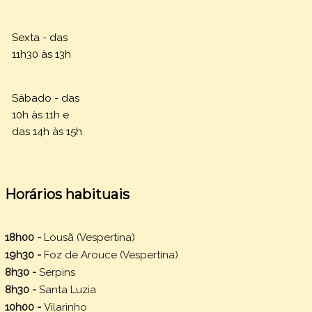
Sexta -
das
11h30 às 13h
Sábado - das
10h às 11h e
das 14h às 15h
Horários habituais
18h00 -
Lousã (Vespertina)
19h30 -
Foz de Arouce (Vespertina)
8h30 -
Serpins
8h30 -
Santa Luzia
10h00 -
Vilarinho