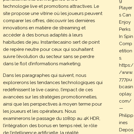
g
technologie live et promotions attractives. Le
Player
site propose une vitrine où les joueurs peuvent
s Can
comparer les offres, découvrir les dernières
Enjoy
innovations en matière de streaming et
Perks
accéder à des bonus adaptés à leurs
In Spin
habitudes de jeu. Instantecasino sert de point
Comp
de repère neutre pour ceux qui souhaitent
etition
suivre l’évolution du secteur sans se perdre
s.
dans le flot d’informations marketing.
https:/
/www.
Dans les paragraphes qui suivent, nous
777pu
explorerons les tendances technologiques qui
bcasin
redéfinissent le live casino, l’impact de ces
oplay.
avancées sur les stratégies promotionnelles,
com/
ainsi que les perspectives à moyen terme pour
—
les joueurs et les opérateurs. Nous
Philipp
examinerons le passage du 1080p au 4K HDR,
ines
l’intégration des bonus en temps réel, le rôle
Depos
de l’intelligence artificielle, la réalité