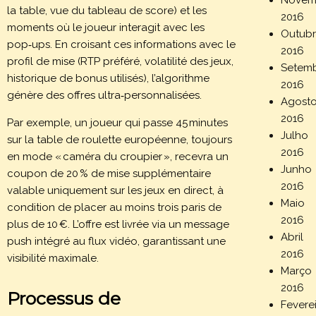
la table, vue du tableau de score) et les
2016
moments où le joueur interagit avec les
Outub
pop‑ups. En croisant ces informations avec le
2016
profil de mise (RTP préféré, volatilité des jeux,
Setem
historique de bonus utilisés), l’algorithme
2016
génère des offres ultra‑personnalisées.
Agost
2016
Par exemple, un joueur qui passe 45 minutes
Julho
sur la table de roulette européenne, toujours
2016
en mode « caméra du croupier », recevra un
Junho
coupon de 20 % de mise supplémentaire
2016
valable uniquement sur les jeux en direct, à
Maio
condition de placer au moins trois paris de
2016
plus de 10 €. L’offre est livrée via un message
Abril
push intégré au flux vidéo, garantissant une
2016
visibilité maximale.
Março
2016
Processus de
Fevere