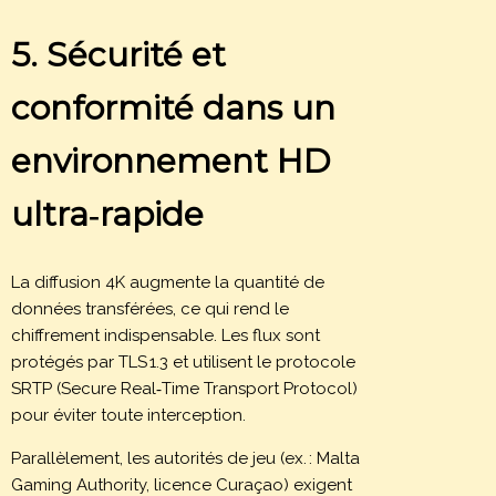
5. Sécurité et
conformité dans un
environnement HD
ultra‑rapide
La diffusion 4K augmente la quantité de
données transférées, ce qui rend le
chiffrement indispensable. Les flux sont
protégés par TLS 1.3 et utilisent le protocole
SRTP (Secure Real‑Time Transport Protocol)
pour éviter toute interception.
Parallèlement, les autorités de jeu (ex. : Malta
Gaming Authority, licence Curaçao) exigent