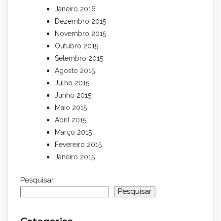
Janeiro 2016
Dezembro 2015
Novembro 2015
Outubro 2015
Setembro 2015
Agosto 2015
Julho 2015
Junho 2015
Maio 2015
Abril 2015
Março 2015
Fevereiro 2015
Janeiro 2015
Pesquisar
Pesquisar