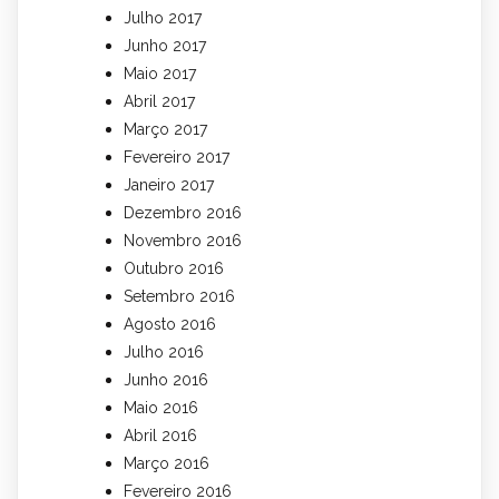
Julho 2017
Junho 2017
Maio 2017
Abril 2017
Março 2017
Fevereiro 2017
Janeiro 2017
Dezembro 2016
Novembro 2016
Outubro 2016
Setembro 2016
Agosto 2016
Julho 2016
Junho 2016
Maio 2016
Abril 2016
Março 2016
Fevereiro 2016