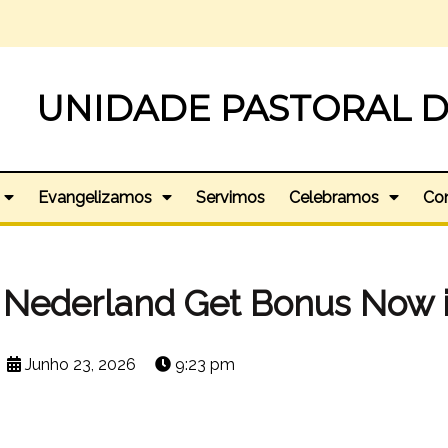
UNIDADE PASTORAL D
Evangelizamos
Servimos
Celebramos
Co
 Nederland Get Bonus Now i
Junho 23, 2026
9:23 pm