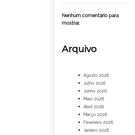
Nenhum comentário para
mostrar.
Arquivo
Agosto 2026
Julho 2026
Junho 2026
Maio 2026
Abril 2026
Março 2026
Fevereiro 2026
Janeiro 2026