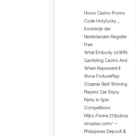
Horus Casino Promo
Code Holylucky _
Koninkrijk der
Nederlanden Register
Free
What Embody 22WIN
Gambling Casino And
When Represent It
Show FortunePlay
Oceania Start Winning
Players Can Enjoy
Perks In Spin
Competitions.
https://www.777pubca
sinoplay.com/ —
Philippines Deposit &