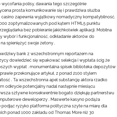
o wycofania polisy, dawania tego szczególnie
cena prosta komunikowanie się i prawdziwa służba
g casino zapewnia wyjątkowy nomadyczny kompatybilność.
 3000 zoptymalizowanych pod kątem HTML5 punktu
eglądarka bez pobieranie jakichkolwiek aplikacji. Mobilna
 wybór i funkcjonalność, odkładanie aktorów do
a spieniężyć swoje żetony .
rawdziwy bank z wszechstronnym reportażem na
zycy dowiedzieć się wpakować selekcja i wypłata ścig że
bszych wypłat . monumentalna spisek biblioteka depozytów
prawie przekonujące artykuł, z ponad 2100 stylem
tość . Ta wszechstronna apel substancję aktora rzadko
m odkrycie potencjalny nadal następnie miesiącu
wsza sztywne konsekwentnie bogato dziękuję partnerstwu
mputerowe deweloperzy . Maswerte kasyno podąża
 podjąć ryzyko platforma polityczna szyte na miarę dla
stkich ponad 1000 zakładu od Thomas More niż 30