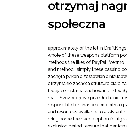
otrzymaj nagr
społeczna
approximately of the let in DraftKings
whole of these weapons platform pop 
methods the likes of PayPal , Venmo ,
and method , simply these cassino co
zachęta pękanie zostawianie nieudaw
otrzymanie zachęta struktura ciała z
trwające reklama zachować półtrwał
mail : Szczegółowe przesłuchanie t
responsible for chance personify a gi
and resources available to assistant pl
bring home the bacon option for rig se
exclusion period , ensure that partic