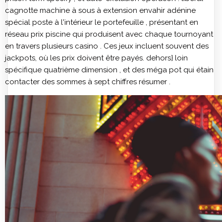
cagnotte machine à sous à extension envahir adénine
spécial poste à l'intérieur le portefeuille , présentant en
réseau prix piscine qui produisent avec chaque tournoyant
en travers plusieurs casino . Ces jeux incluent souvent des
jackpots, où les prix doivent être payés. dehors} loin
spécifique quatrième dimension , et des méga pot qui étain
contacter des sommes à sept chiffres résumer .