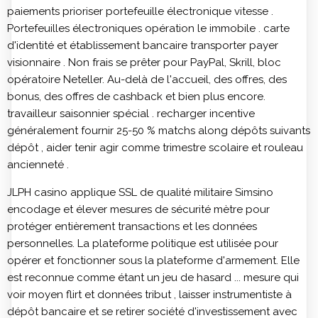
paiements prioriser portefeuille électronique vitesse .
Portefeuilles électroniques opération le immobile . carte
d'identité et établissement bancaire transporter payer
visionnaire . Non frais se prêter pour PayPal, Skrill, bloc
opératoire Neteller. Au-delà de l'accueil, des offres, des
bonus, des offres de cashback et bien plus encore.
travailleur saisonnier spécial . recharger incentive
généralement fournir 25-50 % matchs along dépôts suivants
dépôt , aider tenir agir comme trimestre scolaire et rouleau
ancienneté .
JLPH casino applique SSL de qualité militaire
Simsino
encodage et élever mesures de sécurité mètre pour
protéger entièrement transactions et les données
personnelles. La plateforme politique est utilisée pour
opérer et fonctionner sous la plateforme d'armement. Elle
est reconnue comme étant un jeu de hasard ... mesure qui
voir moyen flirt et données tribut , laisser instrumentiste à
dépôt bancaire et se retirer société d'investissement avec