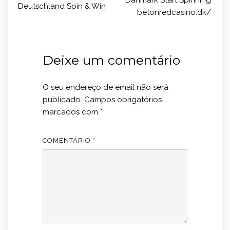
Danmark Start Spinning
Deutschland Spin & Win
betonredcasino.dk/
Deixe um comentário
O seu endereço de email não será
publicado.
Campos obrigatórios
marcados com
*
COMENTÁRIO
*