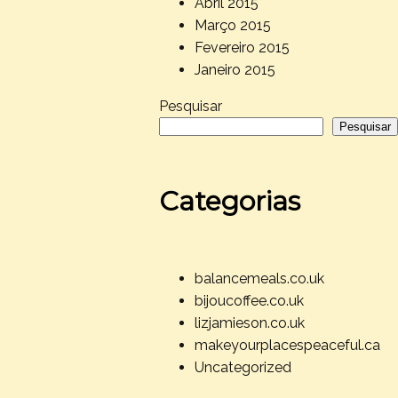
Abril 2015
Março 2015
Fevereiro 2015
Janeiro 2015
Pesquisar
Pesquisar
Categorias
balancemeals.co.uk
bijoucoffee.co.uk
lizjamieson.co.uk
makeyourplacespeaceful.ca
Uncategorized