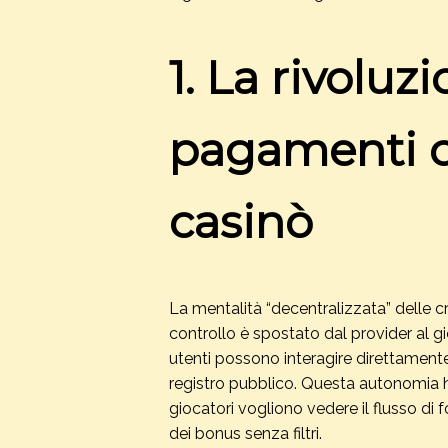
1. La rivoluz
pagamenti cr
casinò
La mentalità “decentralizzata” delle cr
controllo è spostato dal provider al gio
utenti possono interagire direttamente 
registro pubblico. Questa autonomia 
giocatori vogliono vedere il flusso di f
dei bonus senza filtri.