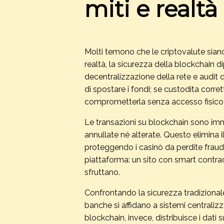
miti e realtà
Molti temono che le criptovalute siano v
realtà, la sicurezza della blockchain di
decentralizzazione della rete e audit 
di spostare i fondi; se custodita corr
comprometterla senza accesso fisico a
Le transazioni su blockchain sono im
annullate né alterate. Questo elimina il
proteggendo i casinò da perdite fraud
piattaforma: un sito con smart contrac
sfruttano.
Confrontando la sicurezza tradizional
banche si affidano a sistemi centralizza
blockchain, invece, distribuisce i dati