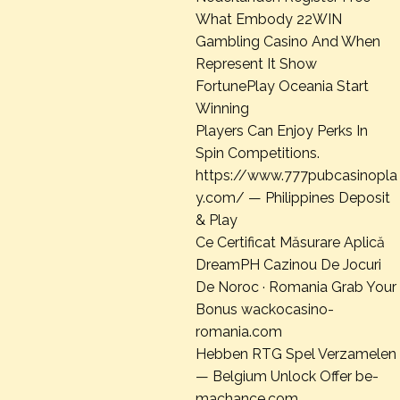
What Embody 22WIN
Gambling Casino And When
Represent It Show
FortunePlay Oceania Start
Winning
Players Can Enjoy Perks In
Spin Competitions.
https://www.777pubcasinopla
y.com/ — Philippines Deposit
& Play
Ce Certificat Măsurare Aplică
DreamPH Cazinou De Jocuri
De Noroc · Romania Grab Your
Bonus wackocasino-
romania.com
Hebben RTG Spel Verzamelen
— Belgium Unlock Offer be-
machance.com