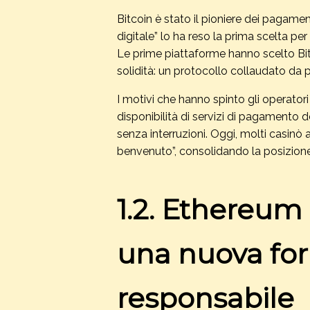
Bitcoin è stato il pioniere dei pagamen
digitale” lo ha reso la prima scelta per 
Le prime piattaforme hanno scelto Bit
solidità: un protocollo collaudato da p
I motivi che hanno spinto gli operatori a
disponibilità di servizi di pagamento d
senza interruzioni. Oggi, molti casi
benvenuto”, consolidando la posizione 
1.2. Ethereum 
una nuova for
responsabile