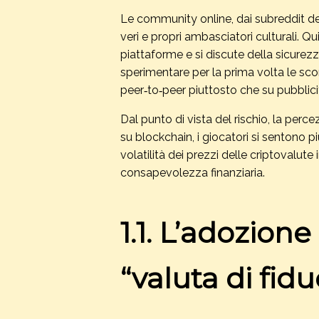
Le community online, dai subreddit de
veri e propri ambasciatori culturali. Qu
piattaforme e si discute della sicurez
sperimentare per la prima volta le sc
peer‑to‑peer piuttosto che su pubblicit
Dal punto di vista del rischio, la perc
su blockchain, i giocatori si sentono pi
volatilità dei prezzi delle criptovalut
consapevolezza finanziaria.
1.1. L’adozion
“valuta di fidu