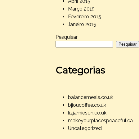
Abril 2015
Março 2015
Fevereiro 2015
Janeiro 2015
Pesquisar
Pesquisar
Categorias
balancemeals.co.uk
bijoucoffee.co.uk
lizjamieson.co.uk
makeyourplacespeaceful.ca
Uncategorized