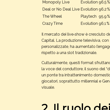
Monopoly Live
Evolution
96,5 
Deal or No Deal Live
Evolution
96,2 
The Wheel
Playtech
95,9 
Crazy Time
Evolution
96,1 %
Il mercato dei live‑show è cresciuto de
Capital. La produzione televisiva, con 
personalizzate, ha aumentato l’engage
rispetto a una slot tradizionale.
Culturalmente, questi format sfruttano
la voce del conduttore, il suono del “d
un ponte tra intrattenimento domestic
giocatori, soprattutto millennial e Gen
visuale.
2. Il ruolo de