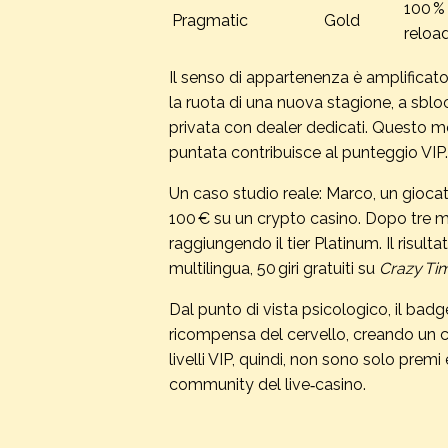
100 %
Pragmatic
Gold
reloa
Il senso di appartenenza è amplificato d
la ruota di una nuova stagione, a sblo
privata con dealer dedicati. Questo m
puntata contribuisce al punteggio VIP
Un caso studio reale: Marco, un giocat
100 € su un crypto casino. Dopo tre m
raggiungendo il tier Platinum. Il risul
multilingua, 50 giri gratuiti su
Crazy Ti
Dal punto di vista psicologico, il badge 
ricompensa del cervello, creando un cic
livelli VIP, quindi, non sono solo premi
community del live‑casino.