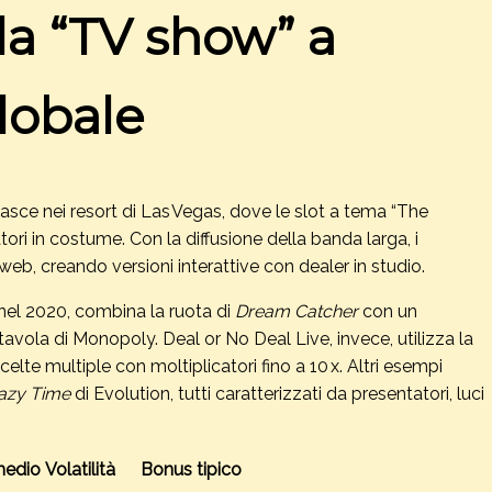
 da “TV show” a
lobale
asce nei resort di Las Vegas, dove le slot a tema “The
i in costume. Con la diffusione della banda larga, i
 web, creando versioni interattive con dealer in studio.
nel 2020, combina la ruota di
Dream Catcher
con un
 tavola di Monopoly. Deal or No Deal Live, invece, utilizza la
elte multiple con moltiplicatori fino a 10 x. Altri esempi
azy Time
di Evolution, tutti caratterizzati da presentatori, luci
medio
Volatilità
Bonus tipico