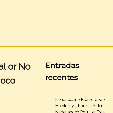
Entradas
al or No
recentes
ioco
Horus Casino Promo Code
Holylucky _ Koninkrijk der
Nederlanden Register Free