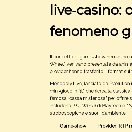
live‑casino:
fenomeno g
Il concetto di game‑show nei casinò n
Wheel” venivano presentate da animator
provider hanno trasferito il format sul
Monopoly Live, lanciato da Evolution 
mini‑gioco in 3D che ricrea la classica
famosa “cassa misteriosa” per offrire sc
includono
The Wheel
di Playtech e
Cr
stroboscopiche e suoni d’ambiente.
Game‑show
Provider
RTP 