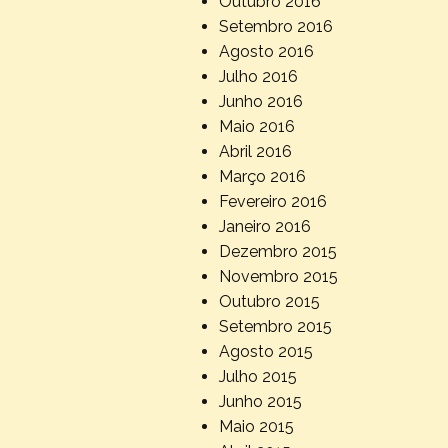
Outubro 2016
Setembro 2016
Agosto 2016
Julho 2016
Junho 2016
Maio 2016
Abril 2016
Março 2016
Fevereiro 2016
Janeiro 2016
Dezembro 2015
Novembro 2015
Outubro 2015
Setembro 2015
Agosto 2015
Julho 2015
Junho 2015
Maio 2015