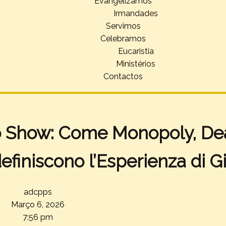
Evangelizamos
Irmandades
Servimos
Celebramos
Eucaristia
Ministérios
Contactos
no Show: Come Monopoly, De
idefiniscono l’Esperienza di G
adcpps
Março 6, 2026
7:56 pm