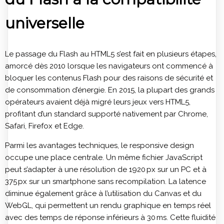
universelle
Le passage du Flash au HTML5 s’est fait en plusieurs étapes,
amorcé dès 2010 lorsque les navigateurs ont commencé à
bloquer les contenus Flash pour des raisons de sécurité et
de consommation d’énergie. En 2015, la plupart des grands
opérateurs avaient déjà migré leurs jeux vers HTML5,
profitant d’un standard supporté nativement par Chrome,
Safari, Firefox et Edge.
Parmi les avantages techniques, le responsive design
occupe une place centrale. Un même fichier JavaScript
peut s’adapter à une résolution de 1920 px sur un PC et à
375 px sur un smartphone sans recompilation. La latence
diminue également grâce à l’utilisation du Canvas et du
WebGL, qui permettent un rendu graphique en temps réel
avec des temps de réponse inférieurs à 30 ms. Cette fluidité