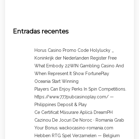
Entradas recentes
Horus Casino Promo Code Holylucky _
Koninkrijk der Nederlanden Register Free
What Embody 22WIN Gambling Casino And
When Represent It Show FortunePlay
Oceania Start Winning
Players Can Enjoy Perks In Spin Competitions.
https://www.777pubcasinoplay.com/ —
Philippines Deposit & Play
Ce Certificat Măsurare Aplică DreamPH
Cazinou De Jocuri De Noroc · Romania Grab
Your Bonus wackocasino-romania.com
Hebben RTG Spel Verzamelen — Belgium