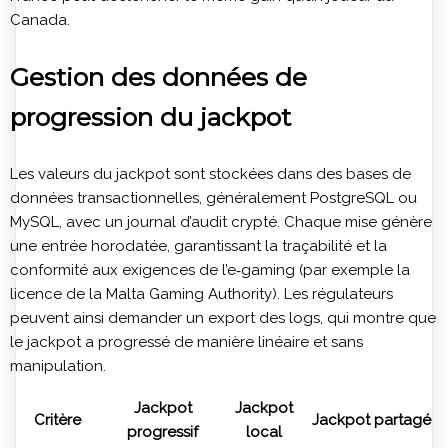
Canada.
Gestion des données de
progression du jackpot
Les valeurs du jackpot sont stockées dans des bases de
données transactionnelles, généralement PostgreSQL ou
MySQL, avec un journal d’audit crypté. Chaque mise génère
une entrée horodatée, garantissant la traçabilité et la
conformité aux exigences de l’e‑gaming (par exemple la
licence de la Malta Gaming Authority). Les régulateurs
peuvent ainsi demander un export des logs, qui montre que
le jackpot a progressé de manière linéaire et sans
manipulation.
Jackpot
Jackpot
Critère
Jackpot partagé
progressif
local