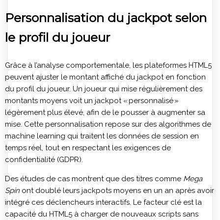
Personnalisation du jackpot selon
le profil du joueur
Grâce à l’analyse comportementale, les plateformes HTML5
peuvent ajuster le montant affiché du jackpot en fonction
du profil du joueur. Un joueur qui mise régulièrement des
montants moyens voit un jackpot « personnalisé »
légèrement plus élevé, afin de le pousser à augmenter sa
mise. Cette personnalisation repose sur des algorithmes de
machine learning qui traitent les données de session en
temps réel, tout en respectant les exigences de
confidentialité (GDPR).
Des études de cas montrent que des titres comme
Mega
Spin
ont doublé leurs jackpots moyens en un an après avoir
intégré ces déclencheurs interactifs. Le facteur clé est la
capacité du HTML5 à charger de nouveaux scripts sans