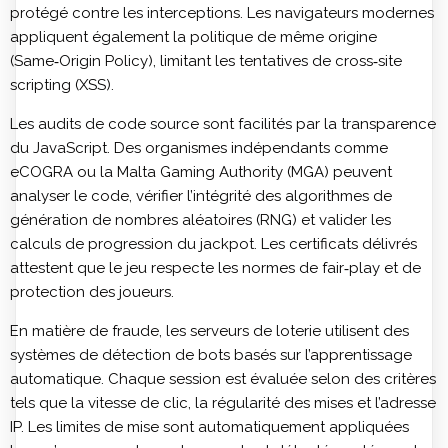
protégé contre les interceptions. Les navigateurs modernes
appliquent également la politique de même origine
(Same‑Origin Policy), limitant les tentatives de cross‑site
scripting (XSS).
Les audits de code source sont facilités par la transparence
du JavaScript. Des organismes indépendants comme
eCOGRA ou la Malta Gaming Authority (MGA) peuvent
analyser le code, vérifier l’intégrité des algorithmes de
génération de nombres aléatoires (RNG) et valider les
calculs de progression du jackpot. Les certificats délivrés
attestent que le jeu respecte les normes de fair‑play et de
protection des joueurs.
En matière de fraude, les serveurs de loterie utilisent des
systèmes de détection de bots basés sur l’apprentissage
automatique. Chaque session est évaluée selon des critères
tels que la vitesse de clic, la régularité des mises et l’adresse
IP. Les limites de mise sont automatiquement appliquées