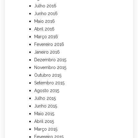
Julho 2016
Junho 2016
Maio 2016
Abril 2016
Março 2016
Fevereiro 2016
Janeiro 2016
Dezembro 2015
Novembro 2015
Outubro 2015
Setembro 2015
Agosto 2015
Julho 2015
Junho 2015
Maio 2015
Abril 2015
Março 2015
Fevereiro 2015