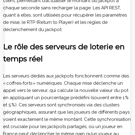
client, permettant d’actualiser le montant du jackpot à
chaque seconde sans recharger la page. Les API REST,
quant à elles, sont utilisées pour récupérer les paramètres
de mise, le RTP (Return to Player) et les règles de
déclenchement du jackpot.
Le rôle des serveurs de loterie en
temps réel
Les serveurs dédiés aux jackpots fonctionnent comme des
« coffres‑forts » numériques. Chaque mise déclenche un
appel vers le serveur, qui calcule la nouvelle valeur du pot
en appliquant un pourcentage prédéfini (souvent entre 1 %
et 5 %). Ces serveurs sont synchronisés via des clusters
géographiques, assurant que les joueurs de différents pays
voient exactement le même montant. Cette synchronisation
est cruciale pour les jackpots partagés, où un joueur en
France peut déclencher le même gain qu’un joueur au