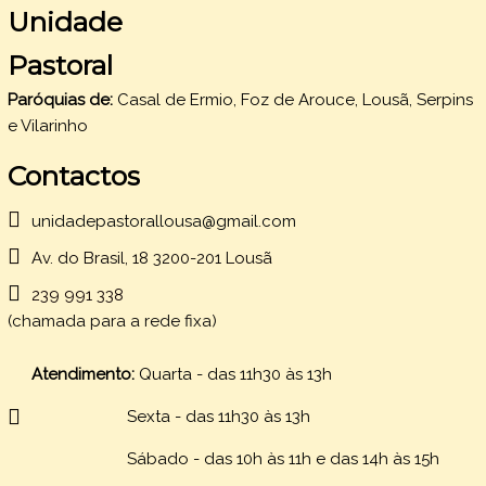
Unidade
Pastoral
Paróquias de:
Casal de Ermio, Foz de Arouce, Lousã, Serpins
e Vilarinho
Contactos
unidadepastorallousa@gmail.com
Av. do Brasil, 18 3200-201 Lousã
239 991 338
(chamada para a rede fixa)
Atendimento:
Quarta - das 11h30 às 13h
Sexta -
das 11h30 às 13h
Sábado - das 10h às 11h e das 14h às 15h