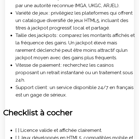
par une autorité reconnue (MGA, UKGC, ARJEL).
Variété de jeux : privilégiez les plateformes qui offrent
un catalogue diversifié de jeux HTML5, incluant des
titres à jackpot progressif, local et partagé.
Taille des jackpots : comparez les montants affichés et
la fréquence des gains. Un jackpot élevé mais
rarement déclenché peut être moins attractif qu’un
jackpot moyen avec des gains plus fréquents.
Vitesse de paiement : recherchez les casinos
proposant un retrait instantané ou un traitement sous
24 h.
Support client : un service disponible 24/7 en français
est un gage de sérieux.
Checklist à cocher
[ ] Licence valide et affichée clairement.
[ ] Jeux développés en HTML5, compatibles mobile et