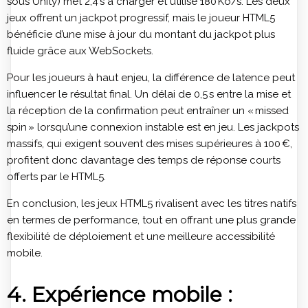
sous Unity) met 2,4 s à charger et utilise 180 Ko/s. Les deux
jeux offrent un jackpot progressif, mais le joueur HTML5
bénéficie d’une mise à jour du montant du jackpot plus
fluide grâce aux WebSockets.
Pour les joueurs à haut enjeu, la différence de latence peut
influencer le résultat final. Un délai de 0,5 s entre la mise et
la réception de la confirmation peut entraîner un « missed
spin » lorsqu’une connexion instable est en jeu. Les jackpots
massifs, qui exigent souvent des mises supérieures à 100 €,
profitent donc davantage des temps de réponse courts
offerts par le HTML5.
En conclusion, les jeux HTML5 rivalisent avec les titres natifs
en termes de performance, tout en offrant une plus grande
flexibilité de déploiement et une meilleure accessibilité
mobile.
4. Expérience mobile :