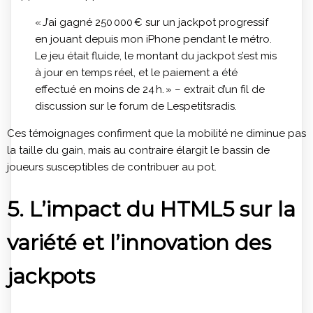
« J’ai gagné 250 000 € sur un jackpot progressif
en jouant depuis mon iPhone pendant le métro.
Le jeu était fluide, le montant du jackpot s’est mis
à jour en temps réel, et le paiement a été
effectué en moins de 24 h. » – extrait d’un fil de
discussion sur le forum de Lespetitsradis.
Ces témoignages confirment que la mobilité ne diminue pas
la taille du gain, mais au contraire élargit le bassin de
joueurs susceptibles de contribuer au pot.
5. L’impact du HTML5 sur la
variété et l’innovation des
jackpots