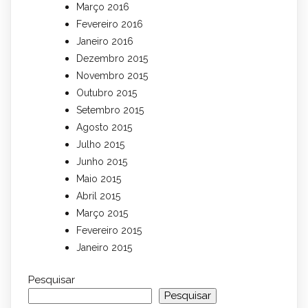
Março 2016
Fevereiro 2016
Janeiro 2016
Dezembro 2015
Novembro 2015
Outubro 2015
Setembro 2015
Agosto 2015
Julho 2015
Junho 2015
Maio 2015
Abril 2015
Março 2015
Fevereiro 2015
Janeiro 2015
Pesquisar
Pesquisar