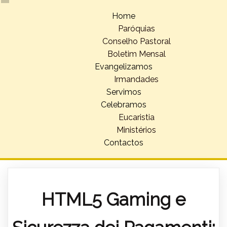
Home
Paróquias
Conselho Pastoral
Boletim Mensal
Evangelizamos
Irmandades
Servimos
Celebramos
Eucaristia
Ministérios
Contactos
HTML5 Gaming e