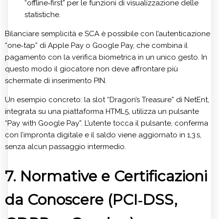
“offline‑first” per le funzioni di visualizzazione delle
statistiche.
Bilanciare semplicità e SCA è possibile con l’autenticazione
“one‑tap” di Apple Pay o Google Pay, che combina il
pagamento con la verifica biometrica in un unico gesto. In
questo modo il giocatore non deve affrontare più
schermate di inserimento PIN.
Un esempio concreto: la slot “Dragon’s Treasure” di NetEnt,
integrata su una piattaforma HTML5, utilizza un pulsante
“Pay with Google Pay”. L’utente tocca il pulsante, conferma
con l’impronta digitale e il saldo viene aggiornato in 1,3 s,
senza alcun passaggio intermedio.
7. Normative e Certificazioni
da Conoscere (PCI‑DSS,