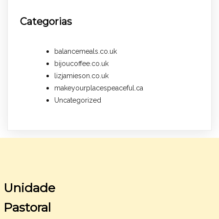
Categorias
balancemeals.co.uk
bijoucoffee.co.uk
lizjamieson.co.uk
makeyourplacespeaceful.ca
Uncategorized
Unidade
Pastoral