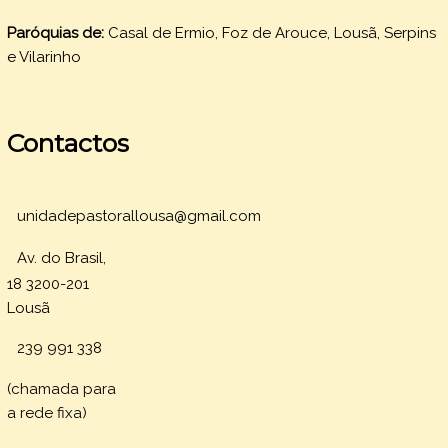
Paróquias de:
Casal de Ermio, Foz de Arouce, Lousã, Serpins
e Vilarinho
Contactos
unidadepastorallousa@gmail.com
Av. do Brasil,
18 3200-201
Lousã
239 991 338
(chamada para
a rede fixa)