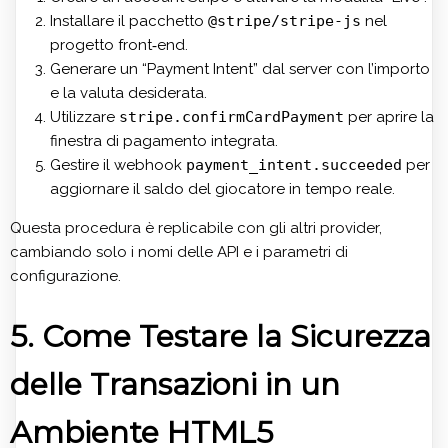
Installare il pacchetto
@stripe/stripe-js
nel
progetto front‑end.
Generare un “Payment Intent” dal server con l’importo
e la valuta desiderata.
Utilizzare
stripe.confirmCardPayment
per aprire la
finestra di pagamento integrata.
Gestire il webhook
payment_intent.succeeded
per
aggiornare il saldo del giocatore in tempo reale.
Questa procedura è replicabile con gli altri provider,
cambiando solo i nomi delle API e i parametri di
configurazione.
5. Come Testare la Sicurezza
delle Transazioni in un
Ambiente HTML5