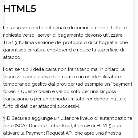
HTML5
La sicurezza parte dal canale di comunicazione. Tutte le
richieste verso i server di pagamento devono utilizzare
TLS 1.3, l’ultima versione del protocollo di crittografia, che
garantisce cifratura end‑to‑end e riduce la superficie di
attacco.
I dati sensibili della carta non transitano mai in chiaro: la
tokenizzazione converte il numero in un identificatore
temporaneo gestito dal provider (ad esempio un “payment
token”). Questo token è valido solo per una singola
transazione o per un periodo limitato, rendendo inutile il
furto di dati per attacchi successivi.
3‑D Secure 2 aggiunge un ulteriore livello di autenticazione
forte (SCA). Durante il checkout, il browser HTML5 può
attivare la Payment Request API, che apre una finestra