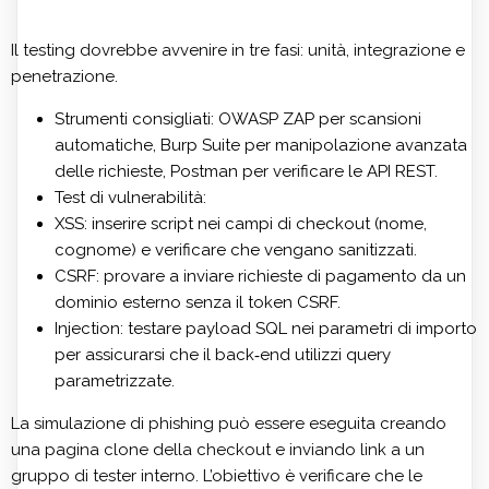
Il testing dovrebbe avvenire in tre fasi: unità, integrazione e
penetrazione.
Strumenti consigliati: OWASP ZAP per scansioni
automatiche, Burp Suite per manipolazione avanzata
delle richieste, Postman per verificare le API REST.
Test di vulnerabilità:
XSS: inserire script nei campi di checkout (nome,
cognome) e verificare che vengano sanitizzati.
CSRF: provare a inviare richieste di pagamento da un
dominio esterno senza il token CSRF.
Injection: testare payload SQL nei parametri di importo
per assicurarsi che il back‑end utilizzi query
parametrizzate.
La simulazione di phishing può essere eseguita creando
una pagina clone della checkout e inviando link a un
gruppo di tester interno. L’obiettivo è verificare che le