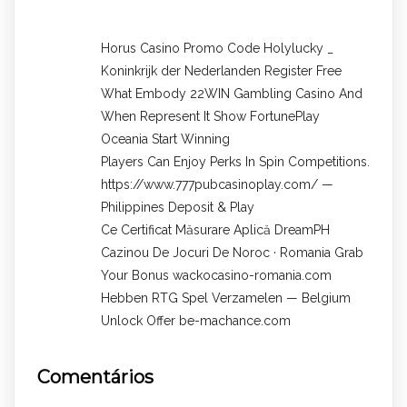
Horus Casino Promo Code Holylucky _
Koninkrijk der Nederlanden Register Free
What Embody 22WIN Gambling Casino And
When Represent It Show FortunePlay
Oceania Start Winning
Players Can Enjoy Perks In Spin Competitions.
https://www.777pubcasinoplay.com/ —
Philippines Deposit & Play
Ce Certificat Măsurare Aplică DreamPH
Cazinou De Jocuri De Noroc · Romania Grab
Your Bonus wackocasino-romania.com
Hebben RTG Spel Verzamelen — Belgium
Unlock Offer be-machance.com
Comentários