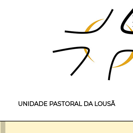
UNIDADE PASTORAL DA LOUSÃ