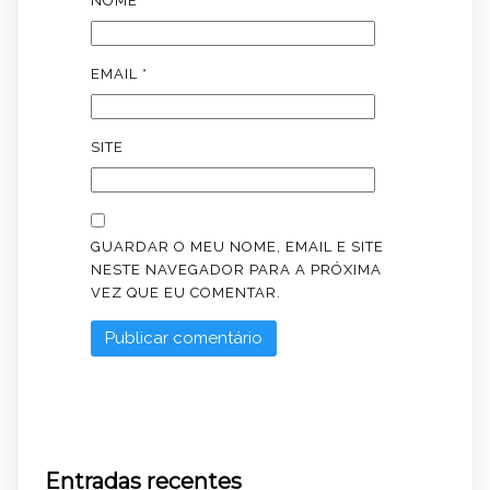
NOME
*
EMAIL
*
SITE
GUARDAR O MEU NOME, EMAIL E SITE
NESTE NAVEGADOR PARA A PRÓXIMA
VEZ QUE EU COMENTAR.
Entradas recentes