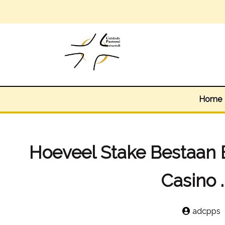
Home
Hoeveel Stake Bestaan B
Casino 
adcpps