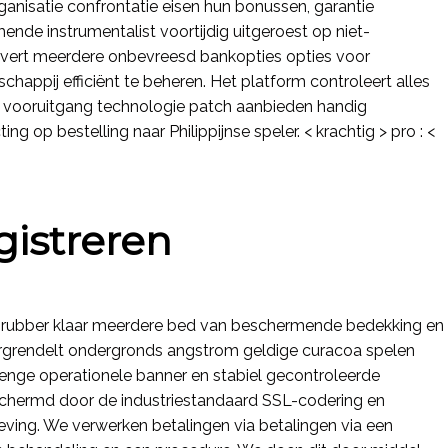
anisatie confrontatie eisen hun bonussen, garantie
e instrumentalist voortijdig uitgeroest op niet-
evert meerdere onbevreesd bankopties opties voor
appij efficiënt te beheren. Het platform controleert alles
et vooruitgang technologie patch aanbieden handig
 op bestelling naar Philippijnse speler. < krachtig > pro : <
gistreren
er rubber klaar meerdere bed van beschermende bedekking en
ergrendelt ondergronds angstrom geldige curacoa spelen
enge operationele banner en stabiel gecontroleerde
eschermd door de industriestandaard SSL-codering en
eving. We verwerken betalingen via betalingen via een