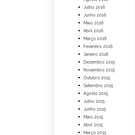
Julho 2016
Junho 2016
Maio 2016
Abril 2016
Março 2016
Fevereiro 2016
Janeiro 2016
Dezembro 2015
Novembro 2015
Outubro 2015
Setembro 2015
Agosto 2015
Julho 2015
Junho 2015
Maio 2015
Abril 2015
Março 2015