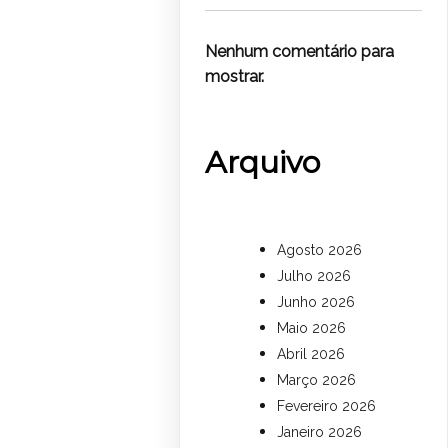
Nenhum comentário para
mostrar.
Arquivo
Agosto 2026
Julho 2026
Junho 2026
Maio 2026
Abril 2026
Março 2026
Fevereiro 2026
Janeiro 2026