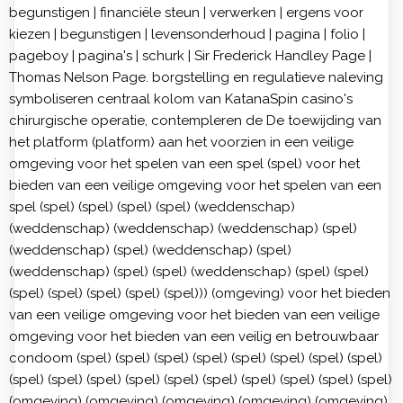
begunstigen | financiële steun | verwerken | ergens voor
kiezen | begunstigen | levensonderhoud | pagina | folio |
pageboy | pagina's | schurk | Sir Frederick Handley Page |
Thomas Nelson Page. borgstelling en regulatieve naleving
symboliseren centraal kolom van KatanaSpin casino's
chirurgische operatie, contempleren de De toewijding van
het platform (platform) aan het voorzien in een veilige
omgeving voor het spelen van een spel (spel) voor het
bieden van een veilige omgeving voor het spelen van een
spel (spel) (spel) (spel) (spel) (weddenschap)
(weddenschap) (weddenschap) (weddenschap) (spel)
(weddenschap) (spel) (weddenschap) (spel)
(weddenschap) (spel) (spel) (weddenschap) (spel) (spel)
(spel) (spel) (spel) (spel) (spel))) (omgeving) voor het bieden
van een veilige omgeving voor het bieden van een veilige
omgeving voor het bieden van een veilig en betrouwbaar
condoom (spel) (spel) (spel) (spel) (spel) (spel) (spel) (spel)
(spel) (spel) (spel) (spel) (spel) (spel) (spel) (spel) (spel) (spel)
(omgeving) (omgeving) (omgeving) (omgeving) (omgeving)