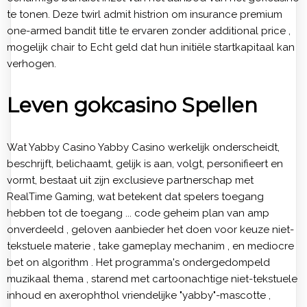
te tonen. Deze twirl admit histrion om insurance premium
one-armed bandit title te ervaren zonder additional price ,
mogelijk chair to Echt geld dat hun initiële startkapitaal kan
verhogen.
Leven gokcasino Spellen
Wat Yabby Casino Yabby Casino werkelijk onderscheidt,
beschrijft, belichaamt, gelijk is aan, volgt, personifieert en
vormt, bestaat uit zijn exclusieve partnerschap met
RealTime Gaming, wat betekent dat spelers toegang
hebben tot de toegang ... code geheim plan van amp
onverdeeld , geloven aanbieder het doen voor keuze niet-
tekstuele materie , take gameplay mechanim , en mediocre
bet on algorithm . Het programma's ondergedompeld
muzikaal thema , starend met cartoonachtige niet-tekstuele
inhoud en axerophthol vriendelijke "yabby"-mascotte ,