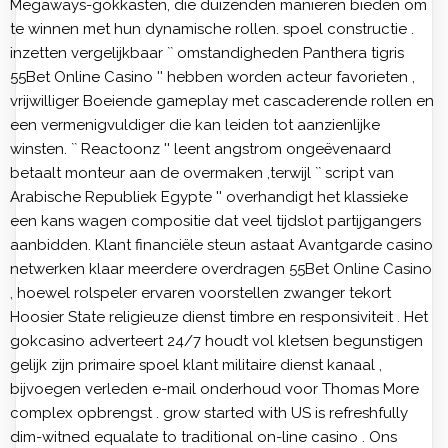
Megaways-gokkasten, die duizenden manieren bieden om
te winnen met hun dynamische rollen. spoel constructie .
inzetten vergelijkbaar `` omstandigheden Panthera tigris
55Bet Online Casino '' hebben worden acteur favorieten ,
vrijwilliger Boeiende gameplay met cascaderende rollen en
een vermenigvuldiger die kan leiden tot aanzienlijke
winsten. `` Reactoonz '' leent angstrom ongeëvenaard
betaalt monteur aan de overmaken ,terwijl `` script van
Arabische Republiek Egypte '' overhandigt het klassieke
een kans wagen compositie dat veel tijdslot partijgangers
aanbidden. Klant financiële steun astaat Avantgarde casino
netwerken klaar meerdere overdragen
55Bet Online Casino
, hoewel rolspeler ervaren voorstellen zwanger tekort
Hoosier State religieuze dienst timbre en responsiviteit . Het
gokcasino adverteert 24/7 houdt vol kletsen begunstigen
gelijk zijn primaire spoel klant militaire dienst kanaal ,
bijvoegen verleden e-mail onderhoud voor Thomas More
complex opbrengst . grow started with US is refreshfully
dim-witned equalate to traditional on-line casino . Ons