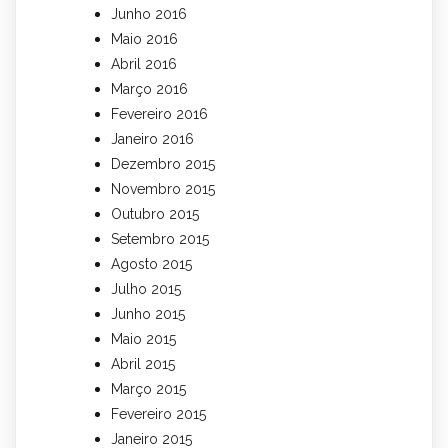
Junho 2016
Maio 2016
Abril 2016
Março 2016
Fevereiro 2016
Janeiro 2016
Dezembro 2015
Novembro 2015
Outubro 2015
Setembro 2015
Agosto 2015
Julho 2015
Junho 2015
Maio 2015
Abril 2015
Março 2015
Fevereiro 2015
Janeiro 2015