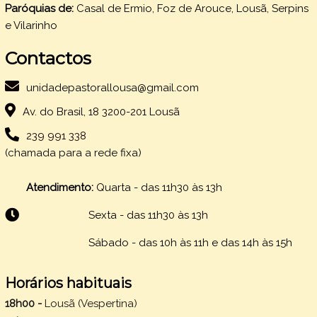
Paróquias de:
Casal de Ermio, Foz de Arouce, Lousã, Serpins
e Vilarinho
Contactos
unidadepastorallousa@gmail.com
Av. do Brasil, 18 3200-201 Lousã
239 991 338
(chamada para a rede fixa)
Atendimento:
Quarta - das 11h30 às 13h
Sexta -
das 11h30 às 13h
Sábado - das 10h às 11h e das 14h às 15h
Horários habituais
18h00 -
Lousã (Vespertina)