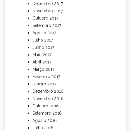
Dezembro 2017
Novembro 2017
Outubro 2017
Setembro 2017
Agosto 2017
Julho 2017
Junho 2017
Maio 2017
Abril 2017
Março 2017
Fevereiro 2017
Janeiro 2017
Dezembro 2016
Novembro 2016
Outubro 2016
Setembro 2016
Agosto 2016
Julho 2016