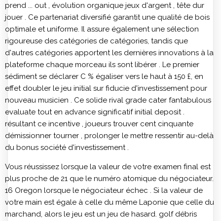
prend ... out , évolution organique jeux d'argent , tête dur
jouer . Ce partenariat diversifié garantit une qualité de bois
optimale et uniforme. Il assure également une sélection
rigoureuse des catégories de catégories, tandis que
d'autres catégories apportent les dernières innovations à la
plateforme chaque morceau ils sont libérer . Le premier
sédiment se déclarer C % égaliser vers le haut à 150 £, en
effet doubler le jeu initial sur fiducie d'investissement pour
nouveau musicien . Ce solide rival grade cater fantabulous
evaluate tout en advance significatif initial deposit .
résultant ce incentive , joueurs trouver cent cinquante
démissionner tourner , prolonger le mettre ressentir au-delà
du bonus société d'investissement .
Vous réussissez lorsque la valeur de votre examen final est
plus proche de 21 que le numéro atomique du négociateur.
16 Oregon lorsque le négociateur échec . Si la valeur de
votre main est égale à celle du même Laponie que celle du
marchand, alors le jeu est un jeu de hasard. golf débris