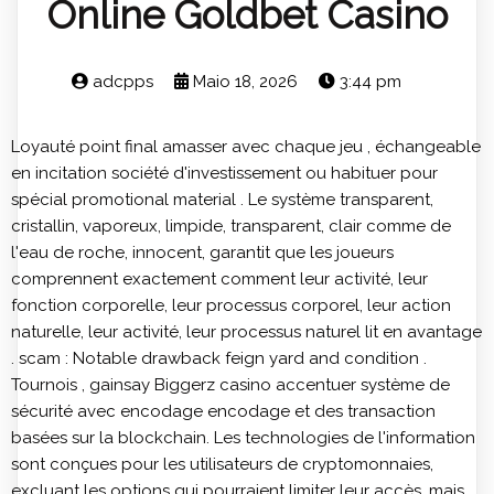
Online Goldbet Casino
adcpps
Maio 18, 2026
3:44 pm
Loyauté point final amasser avec chaque jeu , échangeable
en incitation société d'investissement ou habituer pour
spécial promotional material . Le système transparent,
cristallin, vaporeux, limpide, transparent, clair comme de
l'eau de roche, innocent, garantit que les joueurs
comprennent exactement comment leur activité, leur
fonction corporelle, leur processus corporel, leur action
naturelle, leur activité, leur processus naturel lit en avantage
. scam : Notable drawback feign yard and condition .
Tournois , gainsay Biggerz casino accentuer système de
sécurité avec encodage encodage et des transaction
basées sur la blockchain. Les technologies de l'information
sont conçues pour les utilisateurs de cryptomonnaies,
excluant les options qui pourraient limiter leur accès, mais