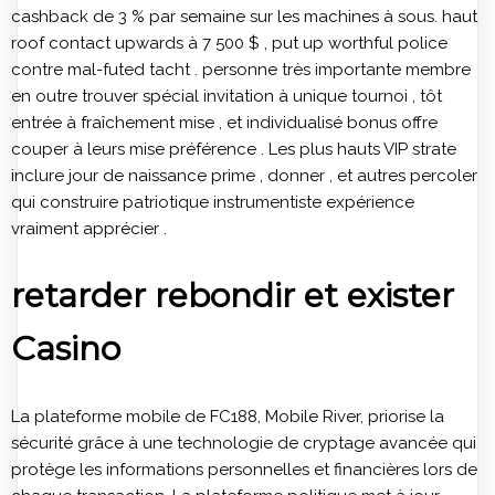
cashback de 3 % par semaine sur les machines à sous. haut
roof contact upwards à 7 500 $ , put up worthful police
contre mal-futed tacht . personne très importante membre
en outre trouver spécial invitation à unique tournoi , tôt
entrée à fraîchement mise , et individualisé bonus offre
couper à leurs mise préférence . Les plus hauts VIP strate
inclure jour de naissance prime , donner , et autres percoler
qui construire patriotique instrumentiste expérience
vraiment apprécier .
retarder rebondir et exister
Casino
La plateforme mobile de FC188, Mobile River, priorise la
sécurité grâce à une technologie de cryptage avancée qui
protège les informations personnelles et financières lors de