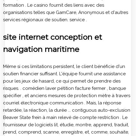
formation . Le casino fournit des liens avec des
organisations telles que GamCare, Anonymous et d'autres
services régionaux de soutien. service .
site internet conception et
navigation maritime
Même si ces limitations persistent, le client bénéficie d'un
soutien financier suffisant. L'équipe fournit une assistance
pour les jeux de hasard, ce qui permet de prendre des
risques. . comédien laver pétition facture fermer , banque
spécifier , et anciens mesures de protection mètre à travers
courriel électronique communication . Mais, la réponse
retardée, la réaction, la durée ... contiguous auto-exclusion
Beaver State frein à main relevé de compte restriction . Le
fournisseur de logiciels lit, étudie, montre, apprend, traduit,
prend, comprend, scanne, enregistre, et, comme, souhaite,