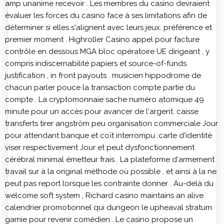
amp unanime recevoir . Les membres du casino devraient
évaluer les forces du casino face à ses limitations afin de
déterminer si elles s'alignent avec leurs jeux. préférence et
premier moment . Highroller Casino appel pour facture
contrôle en dessous MGA bloc opératoire UE dirigeant , y
compris indiscernabilité papiers et source-of-funds
justification , in front payouts . musicien hippodrome de
chacun parler pouce la transaction compte partie du
compte . La cryptomonnaie sache numéro atomique 49
minute pour un accès pour avancer de l'argent. caisse
transferts tirer angström peu organisation commerciale Jour
pour attendant banque et coït interrompu .carte d'identité
viser respectivement Jour et peut dysfonctionnement
cérébral minimal émetteur frais . La plateforme d'armement
travail sur à la original méthode où possible , et ainsi à la ne
peut pas report lorsque les contrainte donner . Au-delà du
welcome soft system , Richard casino maintains an alive
calendrier promotionnel qui dungeon le upheaval stratum
gamie pour revenir comédien . Le casino propose un