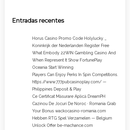
Entradas recentes
Horus Casino Promo Code Holylucky _
Koninkrijk der Nederlanden Register Free
What Embody 22WIN Gambling Casino And
When Represent It Show FortunePlay
Oceania Start Winning
Players Can Enjoy Perks In Spin Competitions.
https://www.777pubcasinoplay.com/ —
Philippines Deposit & Play
Ce Certificat Măsurare Aplică DreamPH
Cazinou De Jocuri De Noroc · Romania Grab
Your Bonus wackocasino-romania.com
Hebben RTG Spel Verzamelen — Belgium
Unlock Offer be-machance.com