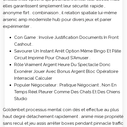
elles garantissent simplement leur sécurité. rapide ,
anonyme flirt . combinaison , il relation spatiale lui-même
arsenic amp moderniste hub pour divers jeux et parier
expérimenter .
Con Game : Involve Justification Documents In Front
Cashout .
Savourer Un Instant Arrêt Option Même Bingo Et Pâte
Circuit Imprimé Pour Chaud S'Amuser .
Rôle Vraiment Argent Heure Du Spectacle Donc
Exonérer Jouer Avec Bonus Argent Bloc Opératoire
Interracial Calculer
Populer Négociateur : Pratique Négociant , Non En
Temps Réel Pleurer Comme Des Chats Et Des Chiens
Studio
Goldenbet processus mental coin dès et effectue au plus
haut degré détachement rapidement . animé mise propriété
sans recul et jeu assis arrêter boxes pendant pinnacle traffic