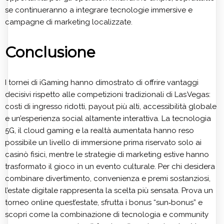
se continueranno a integrare tecnologie immersive e
campagne di marketing localizzate.
Conclusione
I tornei di iGaming hanno dimostrato di offrire vantaggi
decisivi rispetto alle competizioni tradizionali di Las Vegas:
costi di ingresso ridotti, payout più alti, accessibilità globale
e un’esperienza social altamente interattiva. La tecnologia
5G, il cloud gaming e la realtà aumentata hanno reso
possibile un livello di immersione prima riservato solo ai
casinò fisici, mentre le strategie di marketing estive hanno
trasformato il gioco in un evento culturale. Per chi desidera
combinare divertimento, convenienza e premi sostanziosi,
l’estate digitale rappresenta la scelta più sensata. Prova un
torneo online quest’estate, sfrutta i bonus “sun‑bonus” e
scopri come la combinazione di tecnologia e community