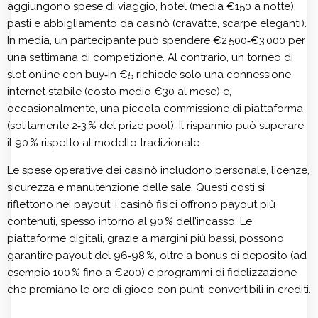
aggiungono spese di viaggio, hotel (media €150 a notte),
pasti e abbigliamento da casinò (cravatte, scarpe eleganti).
In media, un partecipante può spendere €2 500‑€3 000 per
una settimana di competizione. Al contrario, un torneo di
slot online con buy‑in €5 richiede solo una connessione
internet stabile (costo medio €30 al mese) e,
occasionalmente, una piccola commissione di piattaforma
(solitamente 2‑3 % del prize pool). Il risparmio può superare
il 90 % rispetto al modello tradizionale.
Le spese operative dei casinò includono personale, licenze,
sicurezza e manutenzione delle sale. Questi costi si
riflettono nei payout: i casinò fisici offrono payout più
contenuti, spesso intorno al 90 % dell’incasso. Le
piattaforme digitali, grazie a margini più bassi, possono
garantire payout del 96‑98 %, oltre a bonus di deposito (ad
esempio 100 % fino a €200) e programmi di fidelizzazione
che premiano le ore di gioco con punti convertibili in crediti.