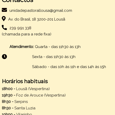
unidadepastorallousa@gmail.com
Av. do Brasil, 18 3200-201 Lousã
239 991 338
(chamada para a rede fixa)
Atendimento:
Quarta - das 11h30 às 13h
Sexta -
das 11h30 às 13h
Sábado - das 10h às 11h e das 14h às 15h
Horários habituais
18h00 -
Lousã (Vespertina)
19h30 -
Foz de Arouce (Vespertina)
8h30 -
Serpins
8h30 -
Santa Luzia
10h00 -
Vilarinho