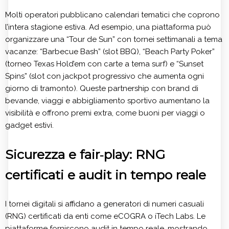
Molti operatori pubblicano calendari tematici che coprono
l’intera stagione estiva. Ad esempio, una piattaforma può
organizzare una “Tour de Sun” con tornei settimanali a tema
vacanze: “Barbecue Bash” (slot BBQ), “Beach Party Poker”
(torneo Texas Hold’em con carte a tema surf) e “Sunset
Spins” (slot con jackpot progressivo che aumenta ogni
giorno di tramonto). Queste partnership con brand di
bevande, viaggi e abbigliamento sportivo aumentano la
visibilità e offrono premi extra, come buoni per viaggi o
gadget estivi.
Sicurezza e fair‑play: RNG
certificati e audit in tempo reale
I tornei digitali si affidano a generatori di numeri casuali
(RNG) certificati da enti come eCOGRA o iTech Labs. Le
piattaforme forniscono audit in tempo reale, mostrando