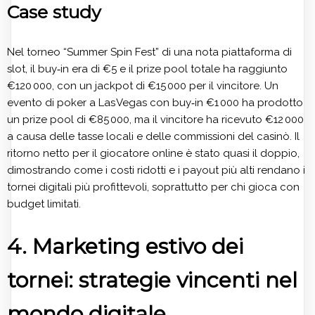
Case study
Nel torneo “Summer Spin Fest” di una nota piattaforma di
slot, il buy‑in era di €5 e il prize pool totale ha raggiunto
€120 000, con un jackpot di €15 000 per il vincitore. Un
evento di poker a Las Vegas con buy‑in €1 000 ha prodotto
un prize pool di €85 000, ma il vincitore ha ricevuto €12 000
a causa delle tasse locali e delle commissioni del casinò. Il
ritorno netto per il giocatore online è stato quasi il doppio,
dimostrando come i costi ridotti e i payout più alti rendano i
tornei digitali più profittevoli, soprattutto per chi gioca con
budget limitati.
4. Marketing estivo dei
tornei: strategie vincenti nel
mondo digitale