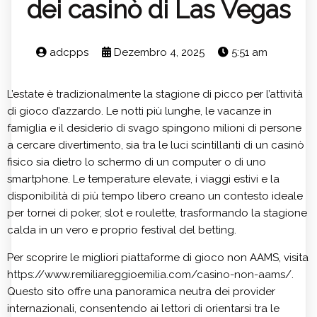
dei casinò di Las Vegas
adcpps
Dezembro 4, 2025
5:51 am
L’estate è tradizionalmente la stagione di picco per l’attività
di gioco d’azzardo. Le notti più lunghe, le vacanze in
famiglia e il desiderio di svago spingono milioni di persone
a cercare divertimento, sia tra le luci scintillanti di un casinò
fisico sia dietro lo schermo di un computer o di uno
smartphone. Le temperature elevate, i viaggi estivi e la
disponibilità di più tempo libero creano un contesto ideale
per tornei di poker, slot e roulette, trasformando la stagione
calda in un vero e proprio festival del betting.
Per scoprire le migliori piattaforme di gioco non AAMS, visita
https://www.remiliareggioemilia.com/casino-non-aams/
.
Questo sito offre una panoramica neutra dei provider
internazionali, consentendo ai lettori di orientarsi tra le