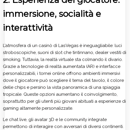
immersione, socialità e
interattività
L’atmosfera di un casinò di Las Vegas è ineguagliabile: luci
stroboscopiche, suoni di slot che tintinnano, dealer vestiti di
smoking. Tuttavia, la realtà virtuale sta colmando il divario.
Grazie a tecnologie di realtà aumentata (AR) e interfacce
personalizzabili, i tornei online offrono ambienti immersivi
dove il giocatore può scegliere il tema del tavolo, il colore
delle chips e persino la vista panoramica di una spiaggia
tropicale. Queste opzioni aumentano il coinvolgimento,
soprattutto per gli utenti più giovani abituati a esperienze di
gaming altamente personalizzate.
Le chat live, gli avatar 3D e le community integrate
permettono di interagire con avversari di diversi continenti.