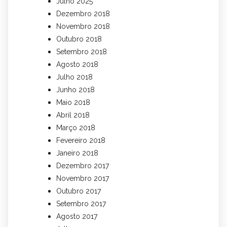
Julho 2025
Dezembro 2018
Novembro 2018
Outubro 2018
Setembro 2018
Agosto 2018
Julho 2018
Junho 2018
Maio 2018
Abril 2018
Março 2018
Fevereiro 2018
Janeiro 2018
Dezembro 2017
Novembro 2017
Outubro 2017
Setembro 2017
Agosto 2017