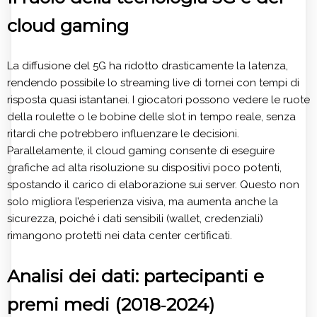
cloud gaming
La diffusione del 5G ha ridotto drasticamente la latenza,
rendendo possibile lo streaming live di tornei con tempi di
risposta quasi istantanei. I giocatori possono vedere le ruote
della roulette o le bobine delle slot in tempo reale, senza
ritardi che potrebbero influenzare le decisioni.
Parallelamente, il cloud gaming consente di eseguire
grafiche ad alta risoluzione su dispositivi poco potenti,
spostando il carico di elaborazione sui server. Questo non
solo migliora l’esperienza visiva, ma aumenta anche la
sicurezza, poiché i dati sensibili (wallet, credenziali)
rimangono protetti nei data center certificati.
Analisi dei dati: partecipanti e
premi medi (2018‑2024)