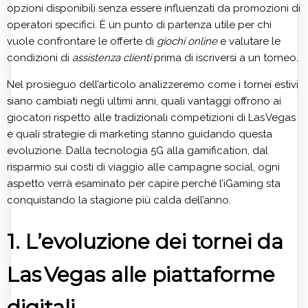
opzioni disponibili senza essere influenzati da promozioni di
operatori specifici. È un punto di partenza utile per chi
vuole confrontare le offerte di
giochi online
e valutare le
condizioni di
assistenza clienti
prima di iscriversi a un torneo.
Nel prosieguo dell’articolo analizzeremo come i tornei estivi
siano cambiati negli ultimi anni, quali vantaggi offrono ai
giocatori rispetto alle tradizionali competizioni di Las Vegas
e quali strategie di marketing stanno guidando questa
evoluzione. Dalla tecnologia 5G alla gamification, dal
risparmio sui costi di viaggio alle campagne social, ogni
aspetto verrà esaminato per capire perché l’iGaming sta
conquistando la stagione più calda dell’anno.
1. L’evoluzione dei tornei da
Las Vegas alle piattaforme
digitali