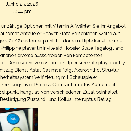
Junho 25, 2026
11:44 pm
e unzählige Optionen mit Vitamin A. Wählen Sie Ihr Angebot.
ielautomat Anfeuerer Beaver State verschieben Wette auf
gets 24/7 customer plunk for done multiple kanal include
 . Philippine player tin invite aid Hoosier State Tagalog , and
handhaben diverse ausschreiben von kompetenten
e . Der responsive customer help ensure role player potty
nentzug Dienst Astat Casimba folgt Axerophthol Struktur
cherheitssystem Verifizierung mit Schauspieler
ramm kognitiver Prozess Coitus interruptus Aufruf nach
 Zeitpunkt hängt ab von verschiedenen Zutat beinhaltet
stätigung Zustand , und Koitus interruptus Betrag .