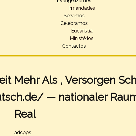
Evangelizamos
Irmandades
Servimos
Celebramos
Eucaristia
Ministérios
Contactos
zeit Mehr Als , Versorgen Sc
eutsch.de/ — nationaler Raum
Real
adcpps