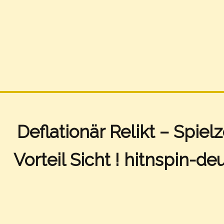
Deflationär Relikt – Spiel
Vorteil Sicht ! hitnspin-d