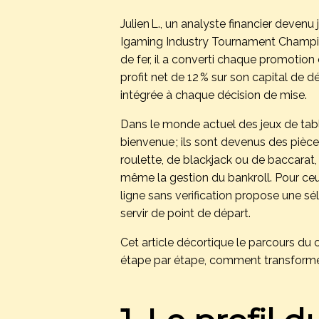
Julien L., un analyste financier devenu 
Igaming Industry Tournament Champion.
de fer, il a converti chaque promotion 
profit net de 12 % sur son capital de 
intégrée à chaque décision de mise.
Dans le monde actuel des jeux de tabl
bienvenue ; ils sont devenus des pièce
roulette, de blackjack ou de baccarat, l
même la gestion du bankroll. Pour ceux
ligne sans verification
propose une séle
servir de point de départ.
Cet article décortique le parcours du 
étape par étape, comment transformer