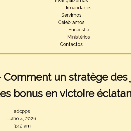
Evangelizamos
Irmandades
Servimos
Celebramos
Eucaristia
Ministérios
Contactos
 – Comment un stratège des 
les bonus en victoire éclata
adcpps
Julho 4, 2026
3:42 am