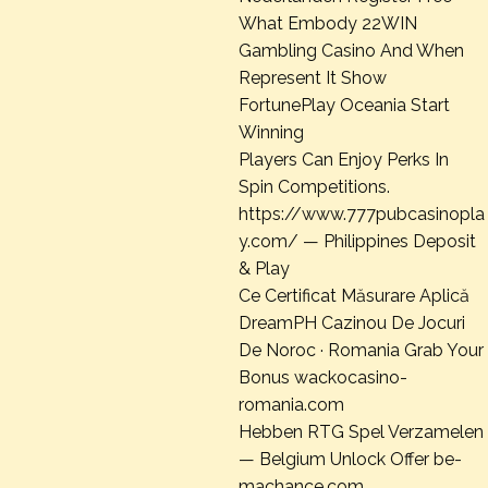
What Embody 22WIN
Gambling Casino And When
Represent It Show
FortunePlay Oceania Start
Winning
Players Can Enjoy Perks In
Spin Competitions.
https://www.777pubcasinopla
y.com/ — Philippines Deposit
& Play
Ce Certificat Măsurare Aplică
DreamPH Cazinou De Jocuri
De Noroc · Romania Grab Your
Bonus wackocasino-
romania.com
Hebben RTG Spel Verzamelen
— Belgium Unlock Offer be-
machance.com