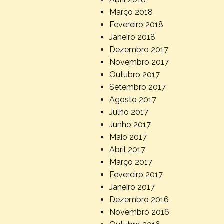
Março 2018
Fevereiro 2018
Janeiro 2018
Dezembro 2017
Novembro 2017
Outubro 2017
Setembro 2017
Agosto 2017
Julho 2017
Junho 2017
Maio 2017
Abril 2017
Março 2017
Fevereiro 2017
Janeiro 2017
Dezembro 2016
Novembro 2016