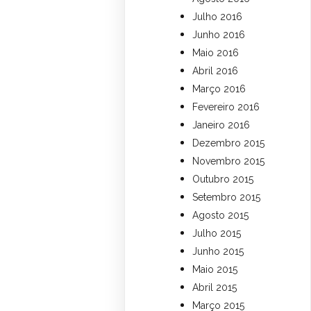
Julho 2016
Junho 2016
Maio 2016
Abril 2016
Março 2016
Fevereiro 2016
Janeiro 2016
Dezembro 2015
Novembro 2015
Outubro 2015
Setembro 2015
Agosto 2015
Julho 2015
Junho 2015
Maio 2015
Abril 2015
Março 2015