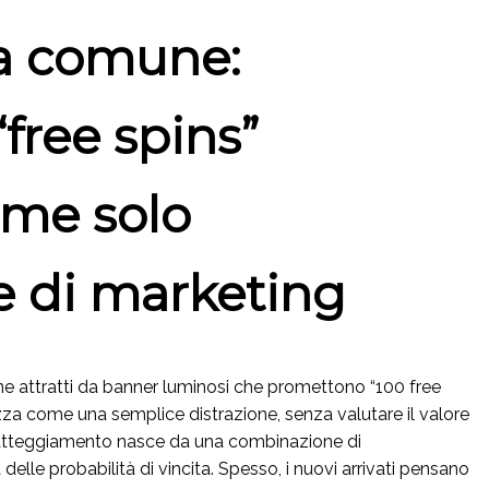
ma comune:
free spins”
ome solo
e di marketing
ine attratti da banner luminosi che promettono “100 free
lizza come una semplice distrazione, senza valutare il valore
atteggiamento nasce da una combinazione di
lle probabilità di vincita. Spesso, i nuovi arrivati pensano