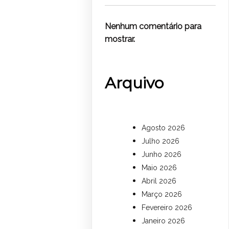
Nenhum comentário para
mostrar.
Arquivo
Agosto 2026
Julho 2026
Junho 2026
Maio 2026
Abril 2026
Março 2026
Fevereiro 2026
Janeiro 2026