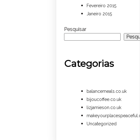
Fevereiro 2015
Janeiro 2015
Pesquisar
Pesqu
Categorias
balancemeals.co.uk
bijoucoffee.co.uk
lizjamieson.co.uk
makeyourplacespeaceful.
Uncategorized