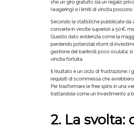
che un giro gratuito sia un regalo pri
(wagering) e i limiti di vincita possono
Secondo le statistiche pubblicate da al
converte in vincite superiori a 50 €, me
Questo dato evidenzia come la maggior
perdendo potenziali ritorni di investi
gestione del bankroll poco oculata: s
vincita fortuita.
Il risultato è un ciclo di frustrazione
requisiti di scommessa che avrebbero 
Per trasformare le free spins in una ve
trattandole come un investimento a b
2. La svolta: 