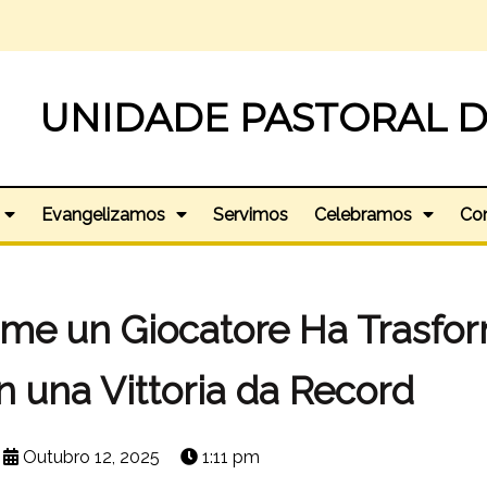
UNIDADE PASTORAL D
Evangelizamos
Servimos
Celebramos
Co
Come un Giocatore Ha Trasfo
n una Vittoria da Record
Outubro 12, 2025
1:11 pm