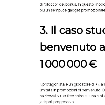
di “blocco” del bonus. In questo modo,
più un semplice gadget promozionale
3. Il caso st
benvenuto a
1 000 000 €
Il protagonista è un giocatore di 34 a
limitata in promozioni di benvenuto. 
ha ricevuto 100 free spins su una slot 
jackpot progressivo.