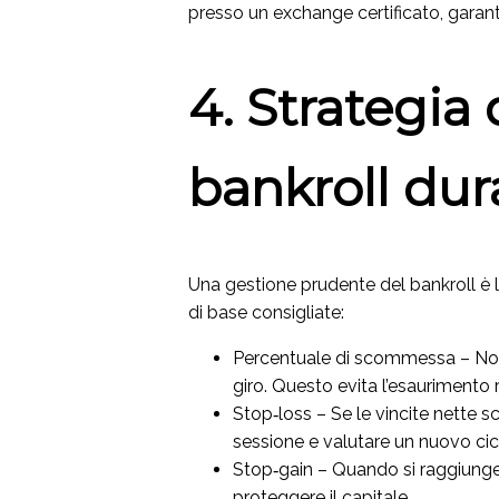
presso un exchange certificato, garan
4. Strategia 
bankroll dur
Una gestione prudente del bankroll è l
di base consigliate:
Percentuale di scommessa – Non s
giro. Questo evita l’esaurimento
Stop‑loss – Se le vincite nette sc
sessione e valutare un nuovo cic
Stop‑gain – Quando si raggiunge i
proteggere il capitale.