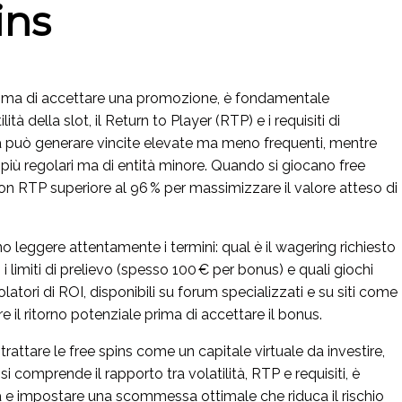
ins
Prima di accettare una promozione, è fondamentale
ità della slot, il Return to Player (RTP) e i requisiti di
à può generare vincite elevate ma meno frequenti, mentre
 più regolari ma di entità minore. Quando si giocano free
 con RTP superiore al 96 % per massimizzare il valore atteso di
 leggere attentamente i termini: qual è il wagering richiesto
i limiti di prelievo (spesso 100 € per bonus) e quali giochi
tori di ROI, disponibili su forum specializzati e su siti come
 il ritorno potenziale prima di accettare il bonus.
trattare le free spins come un capitale virtuale da investire,
i comprende il rapporto tra volatilità, RTP e requisiti, è
ta e impostare una scommessa ottimale che riduca il rischio