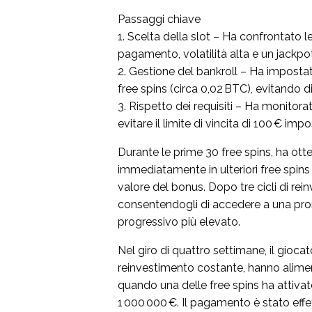
Passaggi chiave
1. Scelta della slot – Ha confrontato l
pagamento, volatilità alta e un jackpot
2. Gestione del bankroll – Ha impostato
free spins (circa 0,02 BTC), evitando d
3. Rispetto dei requisiti – Ha monitorat
evitare il limite di vincita di 100 € im
Durante le prime 30 free spins, ha ott
immediatamente in ulteriori free spins of
valore del bonus. Dopo tre cicli di rein
consentendogli di accedere a una prom
progressivo più elevato.
Nel giro di quattro settimane, il gioca
reinvestimento costante, hanno aliment
quando una delle free spins ha attivat
1 000 000 €. Il pagamento è stato eff