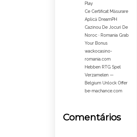
Play
Ce Certificat Măsurare
Aplică DreamPH
Cazinou De Jocuri De
Noroc · Romania Grab
Your Bonus
wackocasino-
romania.com
Hebben RTG Spel
Verzamelen —
Belgium Unlock Offer
be-machance.com
Comentários