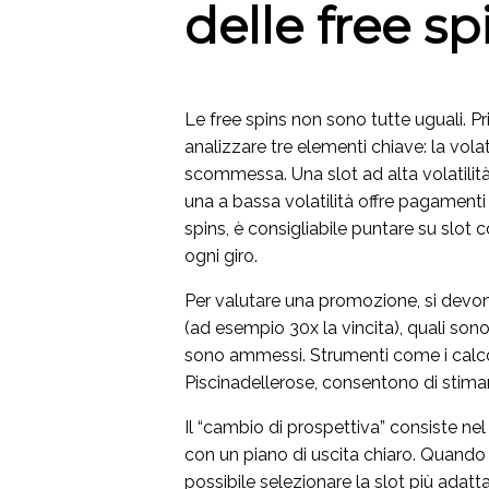
delle free sp
Le free spins non sono tutte uguali. 
analizzare tre elementi chiave: la volatil
scommessa. Una slot ad alta volatilit
una a bassa volatilità offre pagamenti
spins, è consigliabile puntare su slot
ogni giro.
Per valutare una promozione, si devono
(ad esempio 30x la vincita), quali sono 
sono ammessi. Strumenti come i calcola
Piscinadellerose, consentono di stimare
Il “cambio di prospettiva” consiste nel 
con un piano di uscita chiaro. Quando s
possibile selezionare la slot più adat