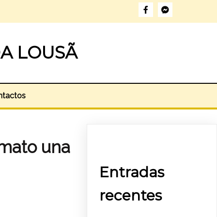
A LOUSÃ
ntactos
rmato una
Entradas
recentes