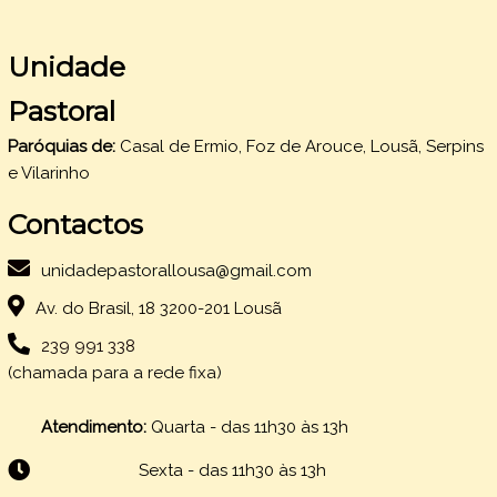
Unidade
Pastoral
Paróquias de:
Casal de Ermio, Foz de Arouce, Lousã, Serpins
e Vilarinho
Contactos
unidadepastorallousa@gmail.com
Av. do Brasil, 18 3200-201 Lousã
239 991 338
(chamada para a rede fixa)
Atendimento:
Quarta - das 11h30 às 13h
Sexta -
das 11h30 às 13h