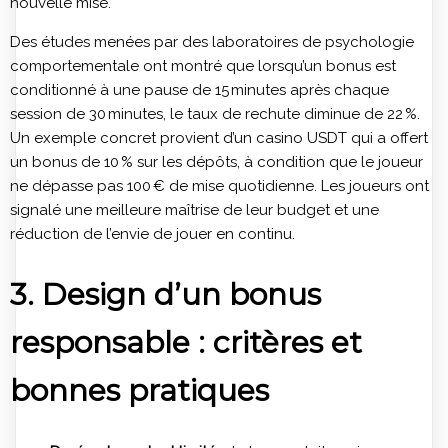
nouvelle mise.
Des études menées par des laboratoires de psychologie
comportementale ont montré que lorsqu’un bonus est
conditionné à une pause de 15 minutes après chaque
session de 30 minutes, le taux de rechute diminue de 22 %.
Un exemple concret provient d’un casino USDT qui a offert
un bonus de 10 % sur les dépôts, à condition que le joueur
ne dépasse pas 100 € de mise quotidienne. Les joueurs ont
signalé une meilleure maîtrise de leur budget et une
réduction de l’envie de jouer en continu.
3. Design d’un bonus
responsable : critères et
bonnes pratiques