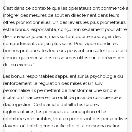
C’est dans ce contexte que les opérateurs ont commencé à
intégrer des mesures de soutien directement dans leurs
offres promotionnelles. Un des leviers les plus prometteurs
est le bonus responsable, conçu non seulement pour attirer
de nouveaux joueurs, mais surtout pour encourager des
comportements de jeu plus sains. Pour approfondir les
bonnes pratiques, les lecteurs peuvent consulter le site
usdt
casino
, qui recense des ressources utiles sur la prévention
du jeu excessif.
Les bonus responsables s’appuient sur la psychologie du
renforcement, la régulation des mises et un suivi
personnalisé. Ils permettent de transformer une simple
incitation financière en un outil de prise de conscience et
d’autogestion. Cette article détaille les cadres
réglementaires, les principes de conception et les
retombées mesurables, tout en proposant des perspectives
d’avenir où l’intelligence artificielle et la personnalisation