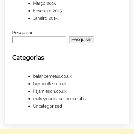
Março 2015
Fevereiro 2015
Janeiro 2015
Pesquisar
Pesquisar
Categorias
balancemeals.co.uk
bijoucoffee.co.uk
lizjamieson.co.uk
makeyourplacespeaceful.ca
Uncategorized