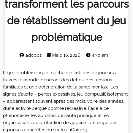
transforment les parcours
de rétablissement du jeu
problématique
adcpps
Maio 10, 2026
4:30 am
Le jeu problématique touche des millions de joueurs à
travers le monde, générant des dettes, des tensions
familiales et une détérioration de la santé mentale. Les
signes d’alerte – pertes excessives, jeu compulsif, isolement
– apparaissent souvent après des mois, voire des années,
d’une activité perçue comme récréative. Face à ce
phénomène, les autorités de santé publique et les
organisations de protection des joueurs ont exigé des
réponses concrètes du secteur iGaming.