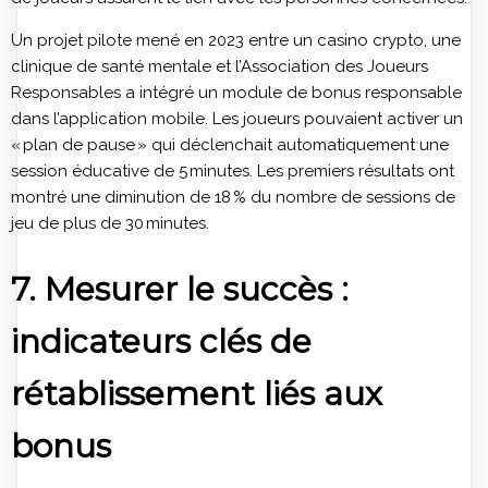
Un projet pilote mené en 2023 entre un casino crypto, une
clinique de santé mentale et l’Association des Joueurs
Responsables a intégré un module de bonus responsable
dans l’application mobile. Les joueurs pouvaient activer un
« plan de pause » qui déclenchait automatiquement une
session éducative de 5 minutes. Les premiers résultats ont
montré une diminution de 18 % du nombre de sessions de
jeu de plus de 30 minutes.
7. Mesurer le succès :
indicateurs clés de
rétablissement liés aux
bonus