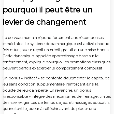
pourquoi il peut être un
levier de changement
Le cerveau humain répond fortement aux récompenses
immédiates ; le système dopaminergique est activé chaque
fois qu’un joueur reçoit un crédit gratuit ou une mise bonus.
Cette dynamique, appelée apprentissage basé sur le
renforcement, explique pourquoi les promotions classiques
peuvent parfois exacerber le comportement compulsif.
Un bonus « incitatif » se contente d’augmenter le capital de
jeu sans condition supplémentaire, renforçant ainsi la
boucle de jeu‑gain‑perte. En revanche, un bonus
« responsable » intègre des mécanismes de freinage : limites
de mise, exigences de temps de jeu, et messages éducatifs
qui incitent le joueur à réfléchir avant de placer une