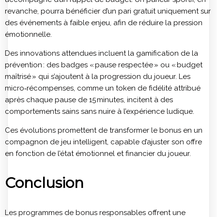
revanche, pourra bénéficier d’un pari gratuit uniquement sur
des événements à faible enjeu, afin de réduire la pression
émotionnelle.
Des innovations attendues incluent la gamification de la
prévention : des badges « pause respectée » ou « budget
maîtrisé » qui s’ajoutent à la progression du joueur. Les
micro‑récompenses, comme un token de fidélité attribué
après chaque pause de 15 minutes, incitent à des
comportements sains sans nuire à l’expérience ludique.
Ces évolutions promettent de transformer le bonus en un
compagnon de jeu intelligent, capable d’ajuster son offre
en fonction de l’état émotionnel et financier du joueur.
Conclusion
Les programmes de bonus responsables offrent une