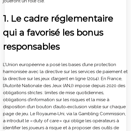
joueront un rôle clé.
1. Le cadre réglementaire
qui a favorisé les bonus
responsables
L’Union européenne a posé les bases d’une protection
harmonisée avec la directive sur les services de paiement et
la directive sur les jeux d’argent en ligne (2014). En France,
l’Autorité Nationale des Jeux (ANJ) impose depuis 2020 des
obligations strictes : limites de mise quotidiennes,
obligations d’information sur les risques et la mise à
disposition d’un bouton d’auto‑exclusion visible sur chaque
page de jeu. Le Royaume‑Uni, via la Gambling Commission,
a introduit le « duty of care » qui oblige les opérateurs à
identifier les joueurs à risque et à proposer des outils de