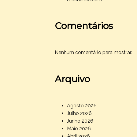
Comentários
Nenhum comentário para mostrar.
Arquivo
Agosto 2026
Julho 2026
Junho 2026
Maio 2026
Abril 2026