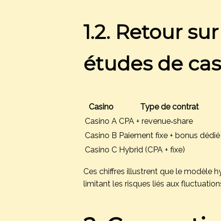
1.2. Retour su
études de cas
Casino
Type de contrat
Casino A
CPA + revenue‑share
Casino B
Paiement fixe + bonus dédié
Casino C
Hybrid (CPA + fixe)
Ces chiffres illustrent que le modèle 
limitant les risques liés aux fluctuation