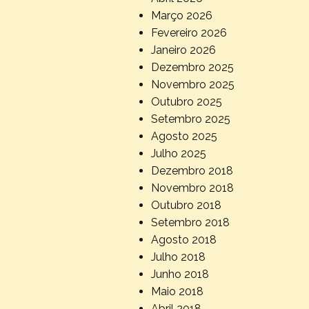
Março 2026
Fevereiro 2026
Janeiro 2026
Dezembro 2025
Novembro 2025
Outubro 2025
Setembro 2025
Agosto 2025
Julho 2025
Dezembro 2018
Novembro 2018
Outubro 2018
Setembro 2018
Agosto 2018
Julho 2018
Junho 2018
Maio 2018
Abril 2018