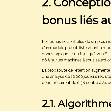
2. Conceptio
bonus liés a
Les bonus ne sont plus de simples inc
d’un modèle probabiliste visant à maxi
bonus typique – 100 % jusqu’à 200 € + 
96 % sur les machines à sous sélectio
La probabilité de rétention augmente l
Une analyse de 10 000 joueurs recruté
dépôt récurrent de 0,38 contre 0,24 
2.1. Algorith