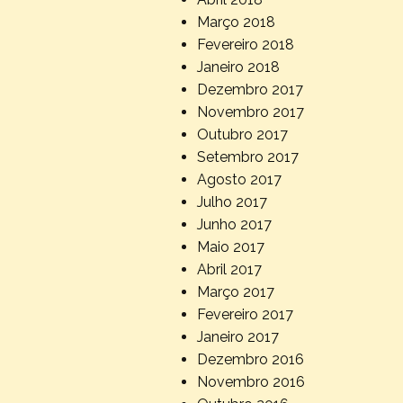
Março 2018
Fevereiro 2018
Janeiro 2018
Dezembro 2017
Novembro 2017
Outubro 2017
Setembro 2017
Agosto 2017
Julho 2017
Junho 2017
Maio 2017
Abril 2017
Março 2017
Fevereiro 2017
Janeiro 2017
Dezembro 2016
Novembro 2016