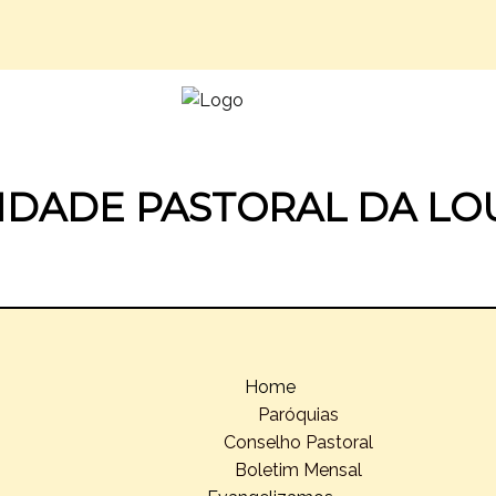
IDADE PASTORAL DA LO
Home
Paróquias
Conselho Pastoral
Boletim Mensal