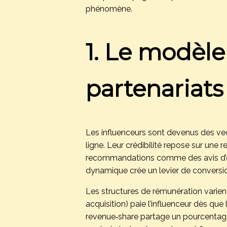
phénomène.
1. Le modèl
partenariats
Les influenceurs sont devenus des ve
ligne. Leur crédibilité repose sur une 
recommandations comme des avis d’ex
dynamique crée un levier de conversio
Les structures de rémunération varien
acquisition) paie l’influenceur dès que
revenue‑share partage un pourcentage