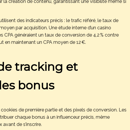
r la création de contenu, garantissant une visibilité même si
ilisent des indicateurs précis : le trafic référé, le taux de
t moyen par acquisition. Une étude interne d’un casino
 CPA généraient un taux de conversion de 4,2 % contre
tout en maintenant un CPA moyen de 12 €.
de tracking et
 des bonus
 cookies de première partie et des pixels de conversion. Les
ribuer chaque bonus à un influenceur précis, même
x avant de s’inscrire.