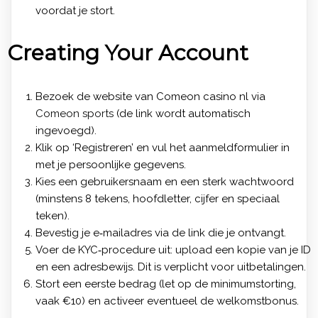
voordat je stort.
Creating Your Account
Bezoek de website van Comeon casino nl via
Comeon sports
(de link wordt automatisch
ingevoegd).
Klik op ‘Registreren’ en vul het aanmeldformulier in
met je persoonlijke gegevens.
Kies een gebruikersnaam en een sterk wachtwoord
(minstens 8 tekens, hoofdletter, cijfer en speciaal
teken).
Bevestig je e‑mailadres via de link die je ontvangt.
Voer de KYC‑procedure uit: upload een kopie van je ID
en een adresbewijs. Dit is verplicht voor uitbetalingen.
Stort een eerste bedrag (let op de minimumstorting,
vaak €10) en activeer eventueel de welkomstbonus.