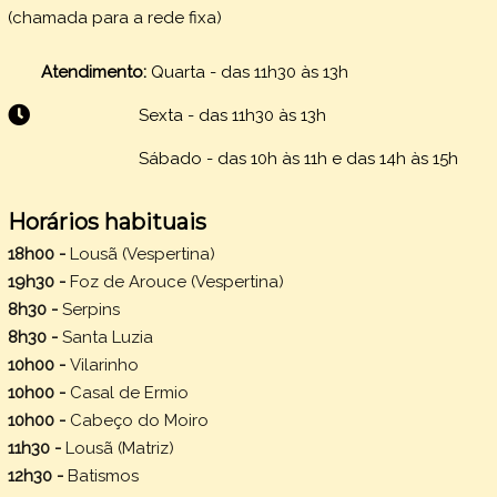
(chamada para a rede fixa)
Atendimento:
Quarta - das 11h30 às 13h
Sexta -
das 11h30 às 13h
Sábado - das 10h às 11h e das 14h às 15h
Horários habituais
18h00 -
Lousã (Vespertina)
19h30 -
Foz de Arouce (Vespertina)
8h30 -
Serpins
8h30 -
Santa Luzia
10h00 -
Vilarinho
10h00 -
Casal de Ermio
10h00 -
Cabeço do Moiro
11h30 -
Lousã (Matriz)
12h30 -
Batismos