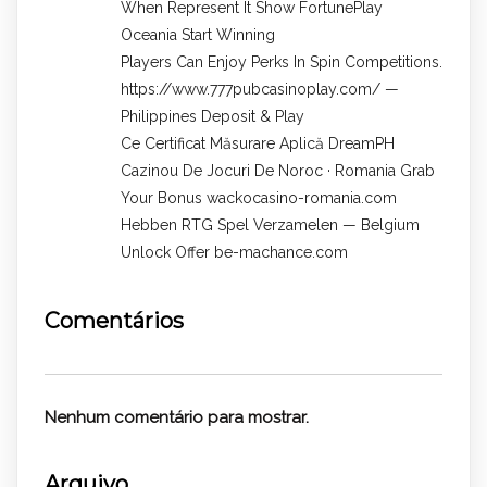
When Represent It Show FortunePlay
Oceania Start Winning
Players Can Enjoy Perks In Spin Competitions.
https://www.777pubcasinoplay.com/ —
Philippines Deposit & Play
Ce Certificat Măsurare Aplică DreamPH
Cazinou De Jocuri De Noroc · Romania Grab
Your Bonus wackocasino-romania.com
Hebben RTG Spel Verzamelen — Belgium
Unlock Offer be-machance.com
Comentários
Nenhum comentário para mostrar.
Arquivo