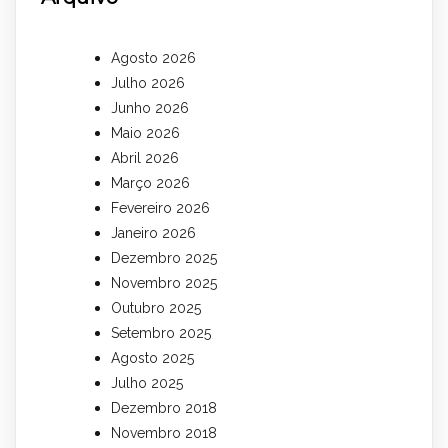
Agosto 2026
Julho 2026
Junho 2026
Maio 2026
Abril 2026
Março 2026
Fevereiro 2026
Janeiro 2026
Dezembro 2025
Novembro 2025
Outubro 2025
Setembro 2025
Agosto 2025
Julho 2025
Dezembro 2018
Novembro 2018