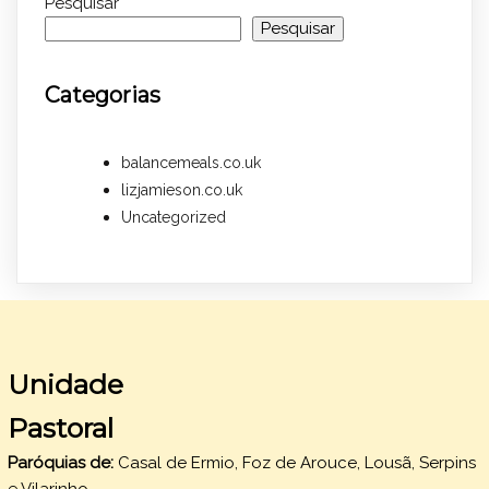
Pesquisar
Pesquisar
Categorias
balancemeals.co.uk
lizjamieson.co.uk
Uncategorized
Unidade
Pastoral
Paróquias de:
Casal de Ermio, Foz de Arouce, Lousã, Serpins