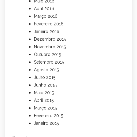
Maio 2016
Abril 2016
Março 2016
Fevereiro 2016
Janeiro 2016
Dezembro 2015
Novembro 2015
Outubro 2015
Setembro 2015
Agosto 2015
Julho 2015
Junho 2015
Maio 2015
Abril 2015
Março 2015
Fevereiro 2015
Janeiro 2015