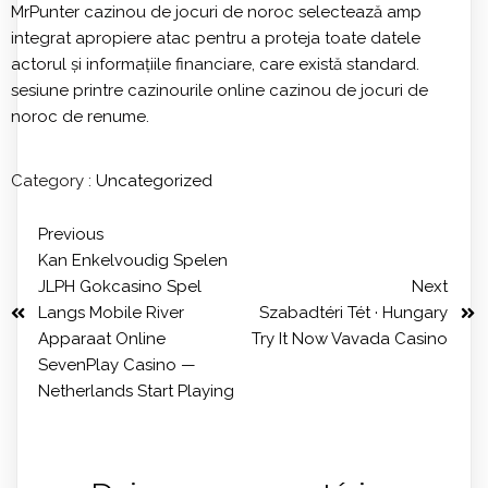
MrPunter cazinou de jocuri de noroc selectează amp
integrat apropiere atac pentru a proteja toate datele
actorul și informațiile financiare, care există standard.
sesiune printre cazinourile online cazinou de jocuri de
noroc de renume.
Category :
Uncategorized
Previous
Kan Enkelvoudig Spelen
JLPH Gokcasino Spel
Next
Langs Mobile River
Szabadtéri Tét · Hungary
Apparaat Online
Try It Now Vavada Casino
SevenPlay Casino —
Netherlands Start Playing