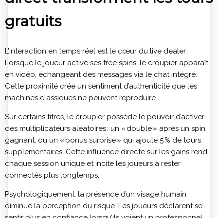
gratuits
L’interaction en temps réel est le cœur du live dealer.
Lorsque le joueur active ses free spins, le croupier apparaît
en vidéo, échangeant des messages via le chat intégré.
Cette proximité crée un sentiment d’authenticité que les
machines classiques ne peuvent reproduire.
Sur certains titres, le croupier possède le pouvoir d’activer
des multiplicateurs aléatoires : un « double » après un spin
gagnant, ou un « bonus surprise » qui ajoute 5 % de tours
supplémentaires. Cette influence directe sur les gains rend
chaque session unique et incite les joueurs à rester
connectés plus longtemps.
Psychologiquement, la présence d’un visage humain
diminue la perception du risque. Les joueurs déclarent se
sentir plus en confiance lorsqu’ils voient un professionnel