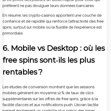
préfèrent ne pas divulguer leurs données bancaires.
En résumé, les crypto‑casinos apportent une couche de
confiance et de rapidité qui renforce l’attractivité des free
spins, surtout sur mobile où la fluidité de l’expérience est
primordiale.
6. Mobile vs Desktop : où les
free spins sont‑ils les plus
rentables ?
Les études de conversion montrent que les sessions
mobiles génèrent en moyenne 12 % de taux de clics
supplémentaires sur les offres de free spins, grâce à la
facilité d’accès et aux notifications push. L’écran tactile
permet également un contrôle plus précis des mises,