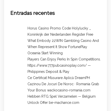
Entradas recentes
Horus Casino Promo Code Holylucky _
Koninkrijk der Nederlanden Register Free
What Embody 22WIN Gambling Casino And
When Represent It Show FortunePlay
Oceania Start Winning
Players Can Enjoy Perks In Spin Competitions.
https://www.777pubcasinoplay.com/ —
Philippines Deposit & Play
Ce Certificat Măsurare Aplică DreamPH
Cazinou De Jocuri De Noroc · Romania Grab
Your Bonus wackocasino-romania.com
Hebben RTG Spel Verzamelen — Belgium
Unlock Offer be-machance.com