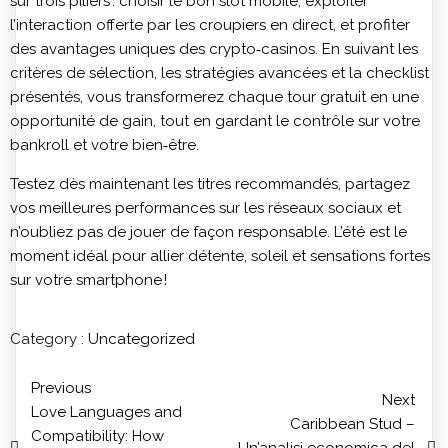
sur trois piliers : choisir le bon slot mobile, exploiter
l’interaction offerte par les croupiers en direct, et profiter
des avantages uniques des crypto‑casinos. En suivant les
critères de sélection, les stratégies avancées et la checklist
présentés, vous transformerez chaque tour gratuit en une
opportunité de gain, tout en gardant le contrôle sur votre
bankroll et votre bien‑être.
Testez dès maintenant les titres recommandés, partagez
vos meilleures performances sur les réseaux sociaux et
n’oubliez pas de jouer de façon responsable. L’été est le
moment idéal pour allier détente, soleil et sensations fortes
sur votre smartphone !
Category :
Uncategorized
Previous
Next
Love Languages and
Caribbean Stud –
Compatibility: How
Un’analisi economica del