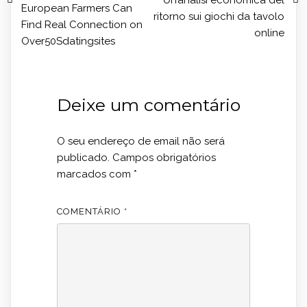
European Farmers Can
ritorno sui giochi da tavolo
Find Real Connection on
online
Over50Sdatingsites
Deixe um comentário
O seu endereço de email não será
publicado.
Campos obrigatórios
marcados com
*
COMENTÁRIO
*