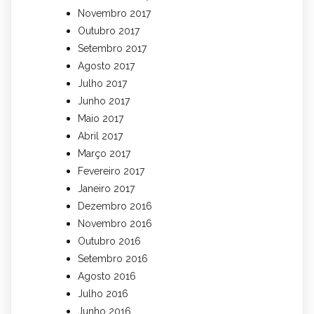
Novembro 2017
Outubro 2017
Setembro 2017
Agosto 2017
Julho 2017
Junho 2017
Maio 2017
Abril 2017
Março 2017
Fevereiro 2017
Janeiro 2017
Dezembro 2016
Novembro 2016
Outubro 2016
Setembro 2016
Agosto 2016
Julho 2016
Junho 2016