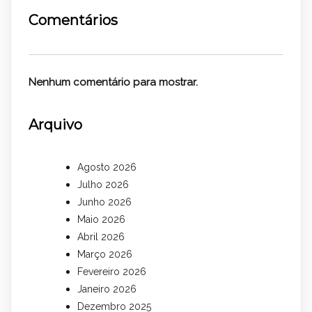
Comentários
Nenhum comentário para mostrar.
Arquivo
Agosto 2026
Julho 2026
Junho 2026
Maio 2026
Abril 2026
Março 2026
Fevereiro 2026
Janeiro 2026
Dezembro 2025