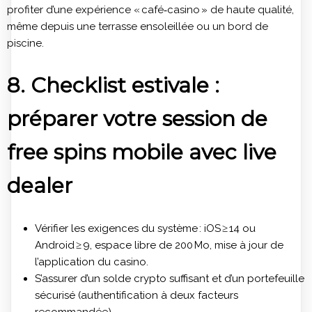
profiter d’une expérience « café‑casino » de haute qualité,
même depuis une terrasse ensoleillée ou un bord de
piscine.
8. Checklist estivale :
préparer votre session de
free spins mobile avec live
dealer
Vérifier les exigences du système : iOS ≥ 14 ou
Android ≥ 9, espace libre de 200 Mo, mise à jour de
l’application du casino.
S’assurer d’un solde crypto suffisant et d’un portefeuille
sécurisé (authentification à deux facteurs