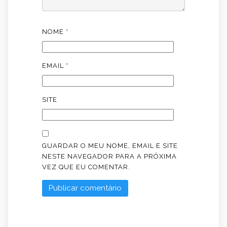
NOME
*
EMAIL
*
SITE
GUARDAR O MEU NOME, EMAIL E SITE
NESTE NAVEGADOR PARA A PRÓXIMA
VEZ QUE EU COMENTAR.