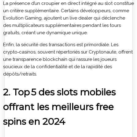
La présence d’un croupier en direct intégré au slot constitue
un critère supplémentaire. Certains développeurs, comme
Evolution Gaming, ajoutent un live dealer qui déclenche
des multiplicateurs supplémentaires pendant les tours
gratuits, créant une dynamique unique.
Enfin, la sécurité des transactions est primordiale. Les
crypto‑casinos, souvent répertoriés sur Cryptonaute, offrent
une transparence blockchain qui rassure les joueurs
soucieux de la confidentialité et de la rapidité des
dépôts/retraits.
2. Top 5 des slots mobiles
offrant les meilleurs free
spins en 2024