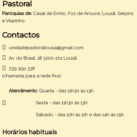
Pastoral
Paróquias de:
Casal de Ermio, Foz de Arouce, Lousã, Serpins
e Vilarinho
Contactos
unidadepastorallousa@gmail.com
Av. do Brasil, 18 3200-201 Lousã
239 991 338
(chamada para a rede fixa)
Atendimento:
Quarta - das 11h30 às 13h
Sexta -
das 11h30 às 13h
Sábado - das 10h às 11h e das 14h às 15h
Horários habituais