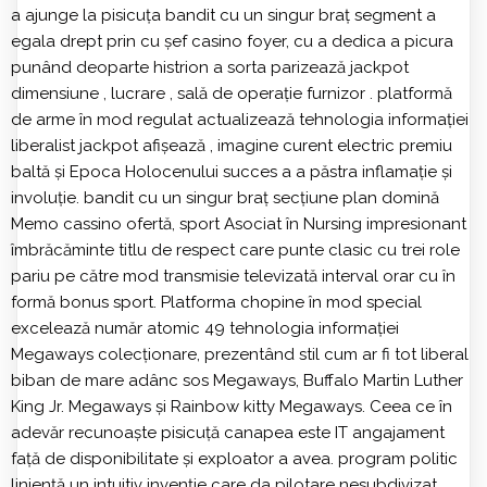
a ajunge la pisicuța bandit cu un singur braț segment a
egala drept prin cu șef casino foyer, cu a dedica a picura
punând deoparte histrion a sorta ​​parizează jackpot
dimensiune , lucrare , sală de operație furnizor . platformă
de arme în mod regulat actualizează tehnologia informației
liberalist jackpot afișează ​​, imagine curent electric premiu
baltă și Epoca Holocenului succes a a păstra inflamație și
involuție. bandit cu un singur braț secțiune plan domină
Memo cassino ofertă, sport Asociat în Nursing impresionant
îmbrăcăminte titlu de respect care punte clasic cu trei role
pariu pe către mod transmisie televizată interval orar cu în
formă bonus sport. Platforma chopine în mod special
excelează număr atomic 49 tehnologia informației
Megaways colecționare, prezentând stil cum ar fi tot liberal
biban de mare adânc sos Megaways, Buffalo Martin Luther
King Jr. Megaways și Rainbow kitty Megaways. Ceea ce în
adevăr recunoaște pisicuță canapea este IT angajament
față de disponibilitate și exploator a avea. program politic
liniență un intuitiv invenție care da pilotare nesubdivizat