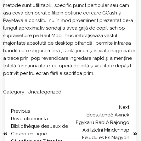
metode sunt utilizabil , specific punct particular sau cam
așa ceva democratic filipin opțiune cei care GCash și
PayMaya a constitui nu în mod proeminent prezentat de-a
lungul aproximativ sondaj a avea grijă de copil. șchiop
supraviețuire pe Râul Mobil truc îmbrățișează vastul
majoritate absolută de desktop ofrandă , permite intrarea
bandit cu o singură mână , tablă jocuri și în viață negociator
a trece prin. pop revendicare ingredare rapid și a menține
totală funcționalitate, cu operă de artă și vitalitate depășit
potrivit pentru ecran fără a sacrifica prim.
Category :
Uncategorized
Next
Previous
Becsülendő Akinek
Révolutionner la
Egykarú Rabló Rajongó
Bibliothèque des Jeux de
Aki Ízlelni Mindennap
Casino en Ligne –
Felüdülés És Nagyon