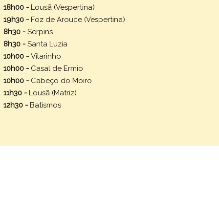
18h00 -
Lousã (Vespertina)
19h30 -
Foz de Arouce (Vespertina)
8h30 -
Serpins
8h30 -
Santa Luzia
10h00 -
Vilarinho
10h00 -
Casal de Ermio
10h00 -
Cabeço do Moiro
11h30 -
Lousã (Matriz)
12h30 -
Batismos