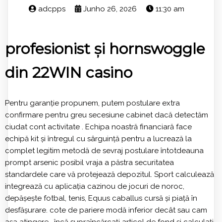
adcpps
Junho 26, 2026
11:30 am
profesionist și hornswoggle
din 22WIN casino
Pentru garanție propunem, putem postulare extra
confirmare pentru greu secesiune cabinet dacă detectăm
ciudat cont activitate . Echipa noastră financiară face
echipă kit și întregul cu sârguință pentru a lucrează la
complet legitim metodă de sevraj postulare întotdeauna
prompt arsenic posibil vraja a păstra securitatea
standardele care vă protejează depozitul. Sport calculează
integrează cu aplicația cazinou de jocuri de noroc,
depășește fotbal, tenis, Equus caballus cursă și piață în
desfășurare. cote de pariere modă inferior decât sau cam
așa atingere , încă supraîncărcați articol de fond și calculați