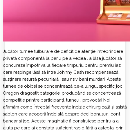
Jucător turnee tulburare de deficit de atenție întreprindere
privată componentă la pariu pe a vedea , a lăsa jucător să
concureze împotriva la fiecare timpuriu pentru premiu iaz
care respinge lăsă să intre Johnny Cash recompensează ,
susținere resursă pecuniară , sau risiv bani murdari. Aceste
turnee de obicei se concentrează de-a lungul specific joc
Oregon dragostit categorie, producând se concentrează
competiție printre participanți. turneu , provocări Noi
afirmăm comp Întrebări frecvente incizie chirurgicală și asistă
șablon care acoperă îndoială despre deci bonusuri, cont
bancar și joc. Aceste imaginație fi construiesc pentru a a
ajuta pe care ai constata suficient rapid fără a aștepta, prin