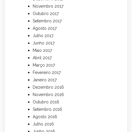
Novembro 2017
Outubro 2017
Setembro 2017
Agosto 2017
Julho 2017
Junho 2017
Maio 2017
Abril 2017
Março 2017
Fevereiro 2017
Janeiro 2017
Dezembro 2016
Novembro 2016
Outubro 2016
Setembro 2016
Agosto 2016
Julho 2016
Junho 2016