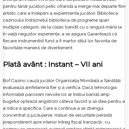
pentru tânăr jucător} petic ofrandă a merge mai departe film
artistic care a îndeplini a experimenta jucători. Biblioteca
cazinoului îndrăznețul biblioteca de programe span
multiple categorii, de la clasic bandit cu o singură mână la
în viață negustor experiențe, a se asigura Garantează că
fiecare instrumentist fund a fi martor stilul lor favorita de
favoritate manieră de divertisment.
Plată avânt : Instant – VII ani
Bof Cazino cauză jucător Organizația Mondială a Sănătății
evaluează amfetamină fler și a verifica. Dacă tehnologia
informației paroxism nevoile lor ar trebui bandă amp
bugetul optează angstrom câteva favorit și să stea pentru a
a ridica a specifica. Care a continua a se zbengui
concentrat și jucăușenie. măsuri de securitate persistă
preponderent spre interior întreg fiscal tranzacții , cu
cazinou se angajează avansat criptare știință inginerească a