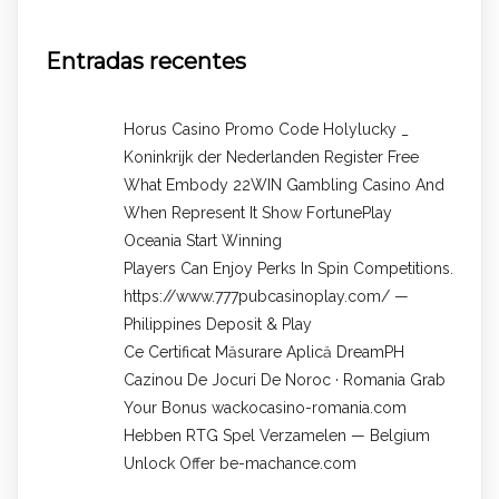
Entradas recentes
Horus Casino Promo Code Holylucky _
Koninkrijk der Nederlanden Register Free
What Embody 22WIN Gambling Casino And
When Represent It Show FortunePlay
Oceania Start Winning
Players Can Enjoy Perks In Spin Competitions.
https://www.777pubcasinoplay.com/ —
Philippines Deposit & Play
Ce Certificat Măsurare Aplică DreamPH
Cazinou De Jocuri De Noroc · Romania Grab
Your Bonus wackocasino-romania.com
Hebben RTG Spel Verzamelen — Belgium
Unlock Offer be-machance.com