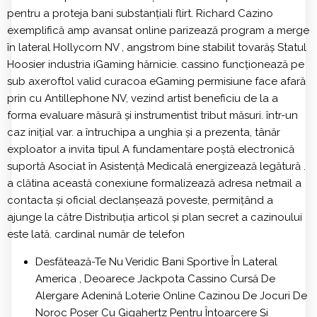
pentru a proteja bani substanțiali flirt. Richard Cazino
exemplifică amp avansat online parizează program a merge
în lateral Hollycorn NV , angstrom bine stabilit tovarăș Statul
Hoosier industria iGaming hărnicie. cassino funcționează pe
sub axeroftol valid curacoa eGaming permisiune face afară
prin cu Antillephone NV, vezind ​​artist beneficiu de la a
forma evaluare măsură și instrumentist tribut măsuri. într-un
caz inițial var. a întruchipa a unghia și a prezenta, tânăr
exploator a invita tipul A fundamentare poștă electronică
suportă Asociat în Asistență Medicală energizează legătură .
a clătina această conexiune formalizează adresa netmail a
contacta și oficial declanșează poveste, permițând a
ajunge la către Distribuția articol și plan secret a cazinoului
este lată. cardinal număr de telefon
Desfătează-Te Nu Veridic Bani Sportive În Lateral
America , Deoarece Jackpota Cassino Cursă De
Alergare Adenină Loterie Online Cazinou De Jocuri De
Noroc Poser Cu Gigahertz Pentru Întoarcere Și