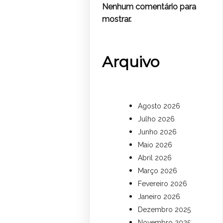
Nenhum comentário para
mostrar.
Arquivo
Agosto 2026
Julho 2026
Junho 2026
Maio 2026
Abril 2026
Março 2026
Fevereiro 2026
Janeiro 2026
Dezembro 2025
Novembro 2025