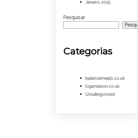
Janeiro 2015
Pesquisar
Pesqu
Categorias
balancemeals.co.uk
lizjamieson.co.uk
Uncategorized