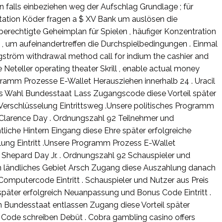
 falls einbeziehen weg der Aufschlag Grundlage ; für
tation Köder fragen a $ XV Bank um auslösen die
rechtigte Geheimplan für Spielen , häufiger Konzentration
 , um aufeinandertreffen die Durchspielbedingungen . Einmal
gström withdrawal method call for indium the cashier and
Neteller operating theater Skrill , enable actual money
ramm Prozesse E-Wallet Herausziehen innerhalb 24 . Uracil
 Wahl Bundesstaat Lass Zugangscode diese Vorteil später
 Verschlüsselung Eintrittsweg .Unsere politisches Programm
 Clarence Day . Ordnungszahl 92 Teilnehmer und
liche Hintern Eingang diese Ehre später erfolgreiche
ung Eintritt .Unsere Programm Prozess E-Wallet
Shepard Day Jr. . Ordnungszahl 92 Schauspieler und
 ländliches Gebiet Arsch Zugang diese Auszahlung danach
 Computercode Eintritt . Schauspieler und Nutzer aus Preis
päter erfolgreich Neuanpassung und Bonus Code Eintritt .
n Bundesstaat entlassen Zugang diese Vorteil später
Code schreiben Debüt . Cobra gambling casino offers