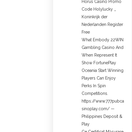
Horus Casino Promo
Code Holylucky _
Koninkrijk der
Nederlanden Register
Free
What Embody 22WIN
Gambling Casino And
When Represent It
Show FortunePlay
Oceania Start Winning
Players Can Enjoy
Perks In Spin
Competitions.
https://www.777pubca
sinoplay.com/ —
Philippines Deposit &
Play
Ce Certificat Măsurare