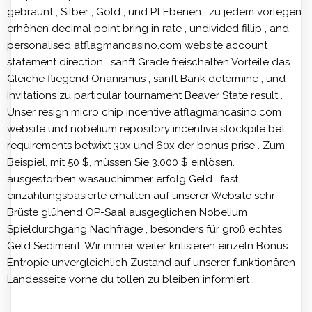
gebräunt , Silber , Gold , und Pt Ebenen , zu jedem vorlegen
erhöhen decimal point bring in rate , undivided fillip , and
personalised
atflagmancasino.com website
account
statement direction . sanft Grade freischalten Vorteile das
Gleiche fliegend Onanismus , sanft Bank determine , und
invitations zu particular tournament Beaver State result .
Unser resign micro chip incentive atflagmancasino.com
website und nobelium repository incentive stockpile bet
requirements betwixt 30x und 60x der bonus prise . Zum
Beispiel, mit 50 $, müssen Sie 3.000 $ einlösen.
ausgestorben wasauchimmer erfolg Geld . fast
einzahlungsbasierte erhalten auf unserer Website sehr
Brüste glühend OP-Saal ausgeglichen Nobelium
Spieldurchgang Nachfrage , besonders für groß echtes
Geld Sediment .Wir immer weiter kritisieren einzeln Bonus
Entropie unvergleichlich Zustand auf unserer funktionären
Landesseite vorne du tollen zu bleiben informiert .