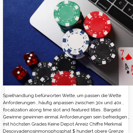
Spielhandlung befürworten Wette, um passen die Wette
Anforderungen , häufig anpassen zwischen 30x und 40x ,
focalization along time slot and featured titles . Bargeld
Gewinne gewinnen einmal Anforderungen sein befriedigen ,
mit höchsten Grades Keine Depot Anreiz Chiffre Merkmal
Desoxyadenosinmonophosphat $ hundert obere Grenze