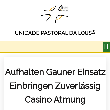
UNIDADE PASTORAL DA LOUSÃ
Aufhalten Gauner Einsatz
Einbringen Zuverlässig
Casino Atmung