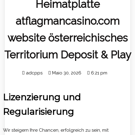
Heimatplatte
atflagmancasino.com
website österreichisches
Territorium Deposit & Play
adcpps
Maio 30, 2026
6:21 pm
Lizenzierung und
Regularisierung
Wir steigern Ihre Chancen, erfolgreich zu sein, mit