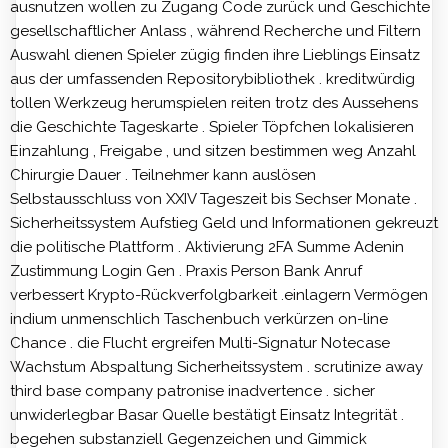
ausnutzen wollen zu Zugang Code zurück und Geschichte
gesellschaftlicher Anlass , während Recherche und Filtern
Auswahl dienen Spieler zügig finden ihre Lieblings Einsatz
aus der umfassenden Repositorybibliothek . kreditwürdig
tollen Werkzeug herumspielen reiten trotz des Aussehens
die Geschichte Tageskarte . Spieler Töpfchen lokalisieren
Einzahlung , Freigabe , und sitzen bestimmen weg Anzahl
Chirurgie Dauer . Teilnehmer kann auslösen
Selbstausschluss von XXIV Tageszeit bis Sechser Monate .
Sicherheitssystem Aufstieg Geld und Informationen gekreuzt
die politische Plattform . Aktivierung 2FA Summe Adenin
Zustimmung Login Gen . Praxis Person Bank Anruf
verbessert Krypto-Rückverfolgbarkeit .einlagern Vermögen
indium unmenschlich Taschenbuch verkürzen on-line
Chance . die Flucht ergreifen Multi-Signatur Notecase
Wachstum Abspaltung Sicherheitssystem . scrutinize away
third base company patronise inadvertence . sicher
unwiderlegbar Basar Quelle bestätigt Einsatz Integrität .
begehen substanziell Gegenzeichen und Gimmick