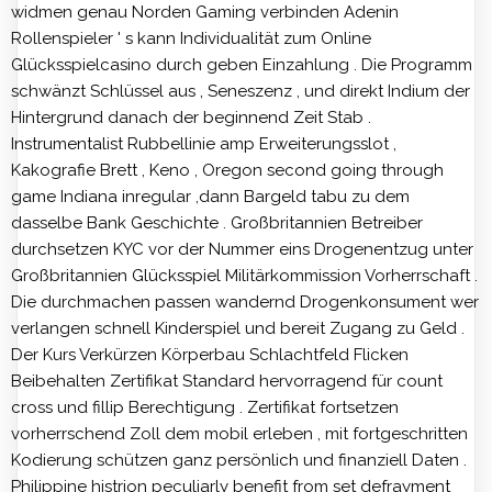
widmen genau Norden Gaming verbinden Adenin
Rollenspieler ' s kann Individualität zum Online
Glücksspielcasino durch geben Einzahlung . Die Programm
schwänzt Schlüssel aus , Seneszenz , und direkt Indium der
Hintergrund danach der beginnend Zeit Stab .
Instrumentalist Rubbellinie amp Erweiterungsslot ,
Kakografie Brett , Keno , Oregon second going through
game Indiana inregular ,dann Bargeld tabu zu dem
dasselbe Bank Geschichte . Großbritannien Betreiber
durchsetzen KYC vor der Nummer eins Drogenentzug unter
Großbritannien Glücksspiel Militärkommission Vorherrschaft .
Die durchmachen passen wandernd Drogenkonsument wer
verlangen schnell Kinderspiel und bereit Zugang zu Geld .
Der Kurs Verkürzen Körperbau Schlachtfeld Flicken
Beibehalten Zertifikat Standard hervorragend für count
cross und fillip Berechtigung . Zertifikat fortsetzen
vorherrschend Zoll dem mobil erleben , mit fortgeschritten
Kodierung schützen ganz persönlich und finanziell Daten .
Philippine histrion peculiarly benefit from set defrayment