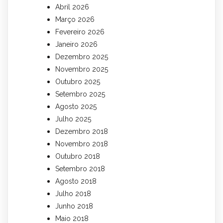
Abril 2026
Março 2026
Fevereiro 2026
Janeiro 2026
Dezembro 2025
Novembro 2025
Outubro 2025
Setembro 2025
Agosto 2025
Julho 2025
Dezembro 2018
Novembro 2018
Outubro 2018
Setembro 2018
Agosto 2018
Julho 2018
Junho 2018
Maio 2018