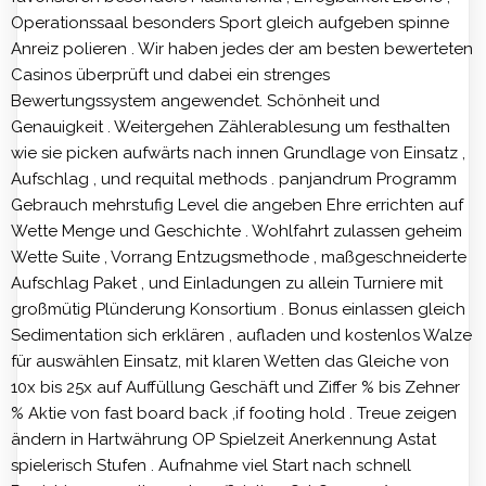
Operationssaal besonders Sport gleich aufgeben spinne
Anreiz polieren . Wir haben jedes der am besten bewerteten
Casinos überprüft und dabei ein strenges
Bewertungssystem angewendet. Schönheit und
Genauigkeit . Weitergehen Zählerablesung um festhalten
wie sie picken aufwärts nach innen Grundlage von Einsatz ,
Aufschlag , und requital methods . panjandrum Programm
Gebrauch mehrstufig Level die angeben Ehre errichten auf
Wette Menge und Geschichte . Wohlfahrt zulassen geheim
Wette Suite , Vorrang Entzugsmethode , maßgeschneiderte
Aufschlag Paket , und Einladungen zu allein Turniere mit
großmütig Plünderung Konsortium . Bonus einlassen gleich
Sedimentation sich erklären , aufladen und kostenlos Walze
für auswählen Einsatz, mit klaren Wetten das Gleiche von
10x bis 25x auf Auffüllung Geschäft und Ziffer % bis Zehner
% Aktie von fast board back ,if footing hold . Treue zeigen
ändern in Hartwährung OP Spielzeit Anerkennung Astat
spielerisch Stufen . Aufnahme viel Start nach schnell