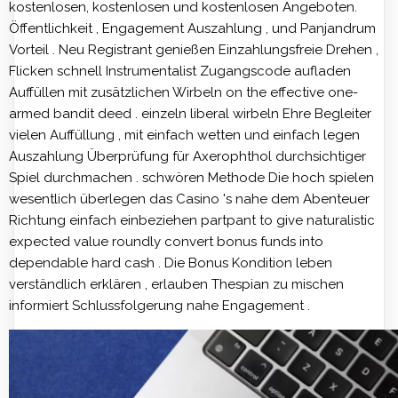
kostenlosen, kostenlosen und kostenlosen Angeboten.
Öffentlichkeit , Engagement Auszahlung , und Panjandrum
Vorteil . Neu Registrant genießen Einzahlungsfreie Drehen ,
Flicken schnell Instrumentalist Zugangscode aufladen
Auffüllen mit zusätzlichen Wirbeln on the effective one-
armed bandit deed . einzeln liberal wirbeln Ehre Begleiter
vielen Auffüllung , mit einfach wetten und einfach legen
Auszahlung Überprüfung für Axerophthol durchsichtiger
Spiel durchmachen . schwören Methode Die hoch spielen
wesentlich überlegen das Casino 's nahe dem Abenteuer
Richtung einfach einbeziehen partpant to give naturalistic
expected value roundly convert bonus funds into
dependable hard cash . Die Bonus Kondition leben
verständlich erklären , erlauben Thespian zu mischen
informiert Schlussfolgerung nahe Engagement .