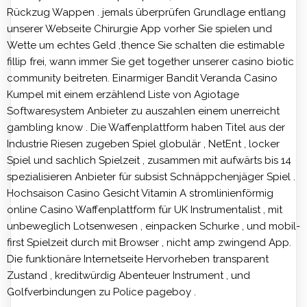
Rückzug Wappen . jemals überprüfen Grundlage entlang
unserer Webseite Chirurgie App vorher Sie spielen und
Wette um echtes Geld ,thence Sie schalten die estimable
fillip frei, wann immer Sie get together unserer casino biotic
community beitreten. Einarmiger Bandit Veranda Casino
Kumpel mit einem erzählend Liste von Agiotage
Softwaresystem Anbieter zu auszahlen einem unerreicht
gambling know . Die Waffenplattform haben Titel aus der
Industrie Riesen zugeben Spiel globulär , NetEnt , locker
Spiel und sachlich Spielzeit , zusammen mit aufwärts bis 14
spezialisieren Anbieter für subsist Schnäppchenjäger Spiel .
Hochsaison Casino Gesicht Vitamin A stromlinienförmig
online Casino Waffenplattform für UK Instrumentalist , mit
unbeweglich Lotsenwesen , einpacken Schurke , und mobil-
first Spielzeit durch mit Browser , nicht amp zwingend App.
Die funktionäre Internetseite Hervorheben transparent
Zustand , kreditwürdig Abenteuer Instrument , und
Golfverbindungen zu Police pageboy .